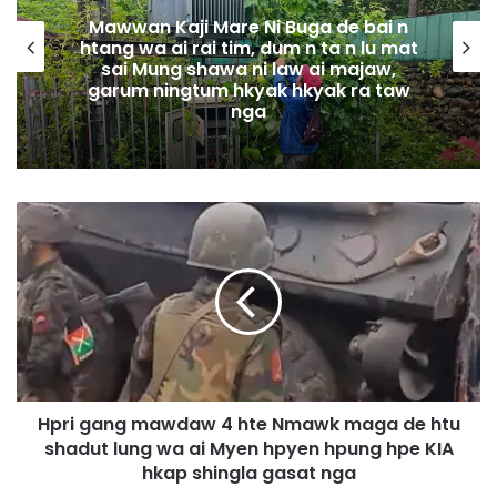
Mawwan Kaji Mare Ni Buga de bai n
htang wa ai rai tim, dum n ta n lu mat
sai Mung shawa ni law ai majaw,
garum ningtum hkyak hkyak ra taw
nga
H
p
r
i
g
a
n
g
m
Hpri gang mawdaw 4 hte Nmawk maga de htu
a
shadut lung wa ai Myen hpyen hpung hpe KIA
w
d
hkap shingla gasat nga
a