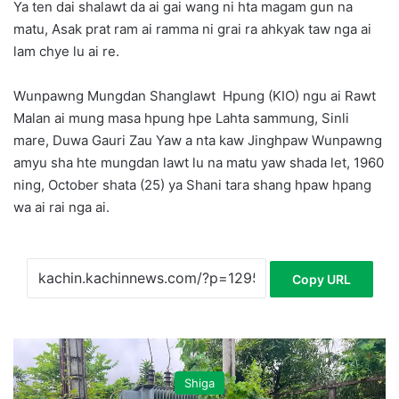
Ya ten dai shalawt da ai gai wang ni hta magam gun na
matu, Asak prat ram ai ramma ni grai ra ahkyak taw nga ai
lam chye lu ai re.
Wunpawng Mungdan Shanglawt Hpung (KIO) ngu ai Rawt
Malan ai mung masa hpung hpe Lahta sammung, Sinli
mare, Duwa Gauri Zau Yaw a nta kaw Jinghpaw Wunpawng
amyu sha hte mungdan lawt lu na matu yaw shada let, 1960
ning, October shata (25) ya Shani tara shang hpaw hpang
wa ai rai nga ai.
Copy URL
Shiga