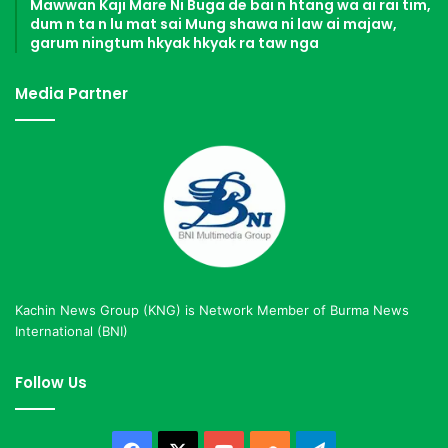
Mawwan Kaji Mare Ni Buga de bai n htang wa ai rai tim,
dum n ta n lu mat sai Mung shawa ni law ai majaw,
garum ningtum hkyak hkyak ra taw nga
Media Partner
Kachin News Group (KNG) is Network Member of Burma News
International (BNI)
Follow Us