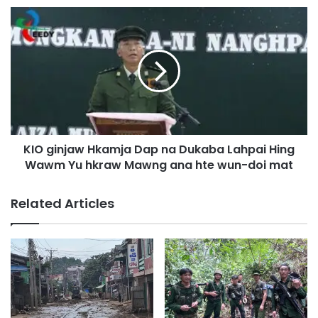
w
K
4
I
h
O
t
g
e
i
N
n
m
j
a
a
w
w
k
KIO ginjaw Hkamja Dap na Dukaba Lahpai Hing
H
m
Wawm Yu hkraw Mawng ana hte wun-doi mat
k
a
a
g
m
Related Articles
a
j
d
a
e
D
h
a
t
p
u
n
s
a
h
D