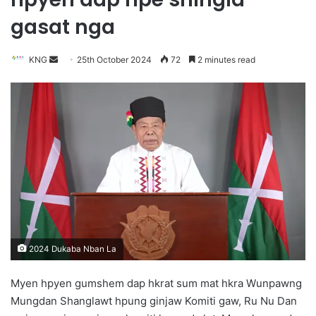
gasat nga
KNG
S
25th October 2024
72
2 minutes read
e
n
d
a
n
e
m
a
i
l
2024 Dukaba Nban La
Myen hpyen gumshem dap hkrat sum mat hkra Wunpawng
Mungdan Shanglawt hpung ginjaw Komiti gaw, Ru Nu Dan