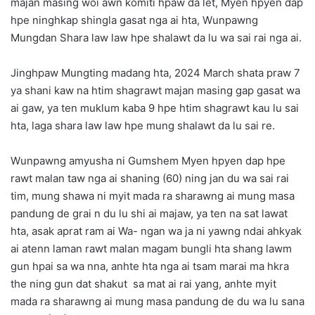
majan masing woi awn komiti hpaw da let, Myen hpyen dap
hpe ninghkap shingla gasat nga ai hta, Wunpawng
Mungdan Shara law law hpe shalawt da lu wa sai rai nga ai.
Jinghpaw Mungting madang hta, 2024 March shata praw 7
ya shani kaw na htim shagrawt majan masing gap gasat wa
ai gaw, ya ten muklum kaba 9 hpe htim shagrawt kau lu sai
hta, laga shara law law hpe mung shalawt da lu sai re.
Wunpawng amyusha ni Gumshem Myen hpyen dap hpe
rawt malan taw nga ai shaning (60) ning jan du wa sai rai
tim, mung shawa ni myit mada ra sharawng ai mung masa
pandung de grai n du lu shi ai majaw, ya ten na sat lawat
hta, asak aprat ram ai Wa- ngan wa ja ni yawng ndai ahkyak
ai atenn laman rawt malan magam bungli hta shang lawm
gun hpai sa wa nna, anhte hta nga ai tsam marai ma hkra
the ning gun dat shakut sa mat ai rai yang, anhte myit
mada ra sharawng ai mung masa pandung de du wa lu sana