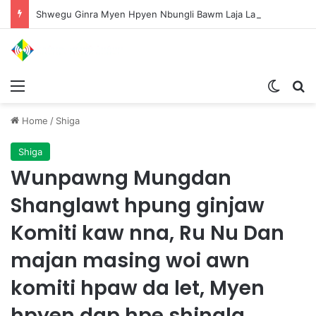
Shwegu Ginra Myen Hpyen Nbungli Bawm Laja Lana Wa Jahkrat Bun Nga
Menu
Switch
S
Home
/
Shiga
Shiga
Wunpawng Mungdan
Shanglawt hpung ginjaw
Komiti kaw nna, Ru Nu Dan
majan masing woi awn
komiti hpaw da let, Myen
hpyen dap hpe shingla