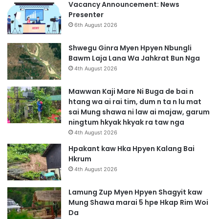
h
h
Vacancy Announcement: News
p
k
Presenter
u
r
6th August 2026
n
a
g
w
Shwegu Ginra Myen Hpyen Nbungli
h
M
Bawm Laja Lana Wa Jahkrat Bun Nga
p
a
4th August 2026
e
w
K
n
Mawwan Kaji Mare Ni Buga de bai n
I
g
htang wa ai rai tim, dum n ta n lu mat
A
a
sai Mung shawa ni law ai majaw, garum
h
n
ningtum hkyak hkyak ra taw nga
k
a
4th August 2026
a
h
p
t
Hpakant kaw Hka Hpyen Kalang Bai
s
e
Hkrum
h
w
4th August 2026
i
u
n
n
Lamung Zup Myen Hpyen Shagyit kaw
g
-
Mung Shawa marai 5 hpe Hkap Rim Woi
l
d
Da
a
o