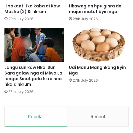
a
u
Hpakant Hka kaba ai Kaw
Hkawnglan hpu ginra de
d
k
Masha (2) Si hkrum
majan matut byin nga
u
a
29th July 2026
28th July 2026
t
b
l
a
u
L
n
a
g
h
w
p
a
a
a
i
Langu sun kaw Hkai Sun
Udi Manu Manghkang Byin
i
Sara galaw nga ai Miwa La
Nga
H
M
langai Sinat pala hkra nna
i
27th July 2026
hkala hkrum
y
n
e
g
27th July 2026
n
W
h
a
p
w
y
Popular
Recent
m
e
Y
n
u