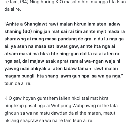
re lam, (64) Ning hpring KIO masat n htoi mungga hta tsun
da ai re.
“Anhte a Shanglawt rawt malan hkrun lam aten ladaw
shaning (60) ning jan mat sai rai tim anhte myit mada ra
sharawng ai mung masa pandung de grai n du lu nga ga
ai. ya aten na masa sat lawat gaw, anhte hta nga ai
atsam marai ma hkra hte ning-gun dat la ra ai aten rai
nga sai, dai majaw asak aprat ram ai wa-ngan waja ni
yawng ndai ahkyak ai aten ladaw laman rawt malan
magam bungli hta shang lawm gun hpai sa wa ga nga,”
tsun da ai re.
KIO gaw hpyen gumshem lailen hkoi tsai mat hkra
ninghkap gasat nga ai Wuhpung Wuhpawng ni the lata
gindun sa wa na matu dawdan da ai the maren, matut
hkrang shapraw sa wa na re lam tsun ai re.