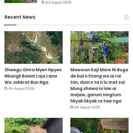
3rd August 2026
g
i
a
m
Recent News
s
a
a
t
t
n
g
a
Shwegu Ginra Myen Hpyen
Mawwan Kaji Mare Ni Buga
Nbungli Bawm Laja Lana
de bai n htang wa ai rai
Wa Jahkrat Bun Nga
tim, dum n ta n lu mat sai
Mung shawa ni law ai
4th August 2026
majaw, garum ningtum
hkyak hkyak ra taw nga
4th August 2026