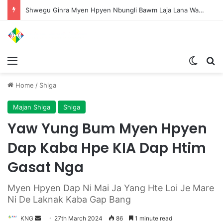
Shwegu Ginra Myen Hpyen Nbungli Bawm Laja Lana Wa Jahkrat Bun Nga
Menu
Switch
S
Home
/
Shiga
Majan Shiga
Shiga
Yaw Yung Bum Myen Hpyen
Dap Kaba Hpe KIA Dap Htim
Gasat Nga
Myen Hpyen Dap Ni Mai Ja Yang Hte Loi Je Mare
Ni De Laknak Kaba Gap Bang
KNG
S
27th March 2024
86
1 minute read