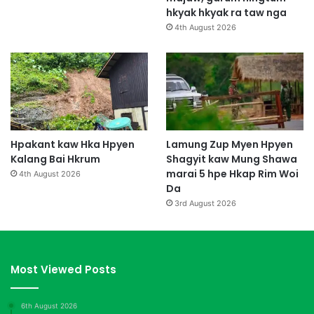
r
hkyak hkyak ra taw nga
a
4th August 2026
3
H
p
e
H
t
i
m
Hpakant kaw Hka Hpyen
Lamung Zup Myen Hpyen
G
Kalang Bai Hkrum
Shagyit kaw Mung Shawa
a
marai 5 hpe Hkap Rim Woi
4th August 2026
s
Da
a
3rd August 2026
t
Z
i
n
Most Viewed Posts
g
M
a
6th August 2026