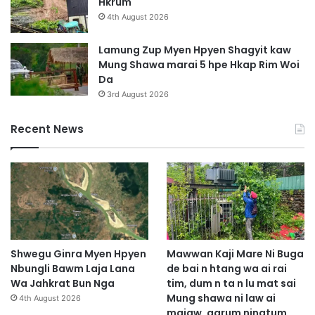
Hkrum
S
4th August 2026
h
a
Lamung Zup Myen Hpyen Shagyit kaw
w
Mung Shawa marai 5 hpe Hkap Rim Woi
n
Da
g
3rd August 2026
L
a
Recent News
m
M
a
k
a
w
p
D
a
Shwegu Ginra Myen Hpyen
Mawwan Kaji Mare Ni Buga
p
Nbungli Bawm Laja Lana
de bai n htang wa ai rai
S
Wa Jahkrat Bun Nga
tim, dum n ta n lu mat sai
h
Mung shawa ni law ai
4th August 2026
a
majaw, garum ningtum