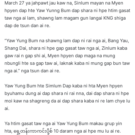
March 27 ya jahpawt jau kaw na, Sinlum mayan na Myen
hpyen dap hte Yaw Yunng Bum dap shara ni hpe htim gasat
taw nga ai lam, shawng lam magam gun langai KNG shiga
dap de tsun dan ai re.
“Yaw Yung Bum na shawng lam dap ni rai nga ai, Bang Yau,
Shang Dai, shara ni hpe gap gasat taw nga ai, Zinlum kaba
gaw rai n gap shi ai, Myen hpyen dap maga na mung
nbungli hte sa gap taw ai, laknak kaba ni mung gap bun taw
nga ai.” nga tsun dan ai re.
Yaw Yung Bum hte Simlum Dap kaba ni hta Myen hpyen
byuhamu dung ai dap shara ni rai nna, dai dap shara ni hpe
moi kaw na shagreng da ai dap shara kaba ni re lam chye lu
ai.
Ya htim gasat taw nga ai Yaw Yung Bum makau grup yin
hta, ရှေ့တန်းကာကင်းပို့စ် 10 daram nga ai hpe mu lu ai re.