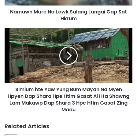
r
Namawn Mare Na Lawk Salang Langai Gap Sat
e
Hkrum
N
a
L
S
a
i
w
m
k
l
S
u
a
m
l
h
a
t
n
e
g
Simlum hte Yaw Yung Bum Mayan Na Myen
Y
L
Hpyen Dap Shara Hpe Htim Gasat Ai Hta Shawng
a
a
w
Lam Makawp Dap Shara 3 Hpe Htim Gasat Zing
n
Y
Madu
g
u
a
n
Related Articles
i
g
G
B