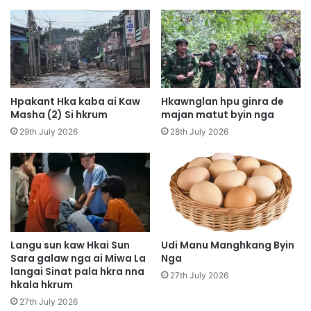
a
u
p
m
S
M
a
a
t
y
H
a
k
n
Hpakant Hka kaba ai Kaw
Hkawnglan hpu ginra de
r
N
Masha (2) Si hkrum
majan matut byin nga
u
a
29th July 2026
28th July 2026
m
M
y
e
n
H
p
y
e
Langu sun kaw Hkai Sun
Udi Manu Manghkang Byin
n
Sara galaw nga ai Miwa La
Nga
langai Sinat pala hkra nna
D
27th July 2026
hkala hkrum
a
p
27th July 2026