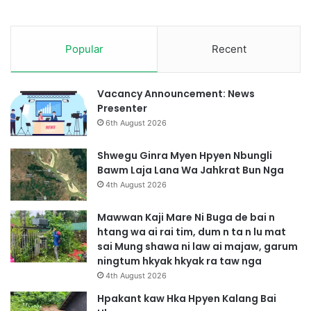
S
h
a
r
Popular
Recent
a
H
p
Vacancy Announcement: News
e
Presenter
H
6th August 2026
t
i
Shwegu Ginra Myen Hpyen Nbungli
m
Bawm Laja Lana Wa Jahkrat Bun Nga
G
4th August 2026
a
s
Mawwan Kaji Mare Ni Buga de bai n
a
htang wa ai rai tim, dum n ta n lu mat
t
sai Mung shawa ni law ai majaw, garum
A
ningtum hkyak hkyak ra taw nga
i
4th August 2026
H
t
Hpakant kaw Hka Hpyen Kalang Bai
a