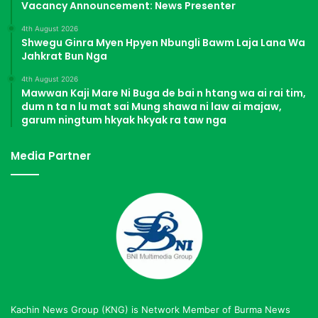
d
Vacancy Announcement: News Presenter
u
4th August 2026
Shwegu Ginra Myen Hpyen Nbungli Bawm Laja Lana Wa
Jahkrat Bun Nga
4th August 2026
Mawwan Kaji Mare Ni Buga de bai n htang wa ai rai tim,
dum n ta n lu mat sai Mung shawa ni law ai majaw,
garum ningtum hkyak hkyak ra taw nga
Media Partner
Kachin News Group (KNG) is Network Member of Burma News