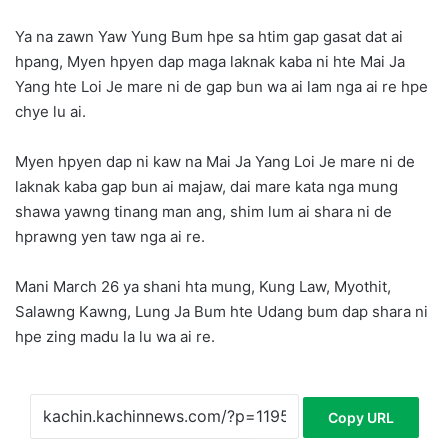
Ya na zawn Yaw Yung Bum hpe sa htim gap gasat dat ai
hpang, Myen hpyen dap maga laknak kaba ni hte Mai Ja
Yang hte Loi Je mare ni de gap bun wa ai lam nga ai re hpe
chye lu ai.
Myen hpyen dap ni kaw na Mai Ja Yang Loi Je mare ni de
laknak kaba gap bun ai majaw, dai mare kata nga mung
shawa yawng tinang man ang, shim lum ai shara ni de
hprawng yen taw nga ai re.
Mani March 26 ya shani hta mung, Kung Law, Myothit,
Salawng Kawng, Lung Ja Bum hte Udang bum dap shara ni
hpe zing madu la lu wa ai re.
Copy URL