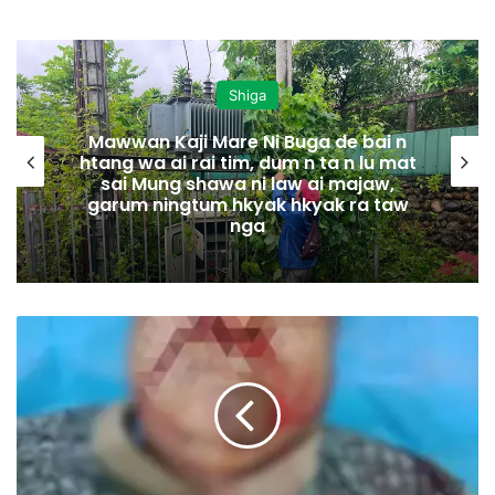
Shiga
Mawwan Kaji Mare Ni Buga de bai n
htang wa ai rai tim, dum n ta n lu mat
sai Mung shawa ni law ai majaw,
garum ningtum hkyak hkyak ra taw
nga
N
a
m
a
w
n
M
a