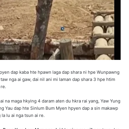
pyen dap kaba hte hpawn laga dap shara ni hpe Wunpawng
w nga ai gaw, dai nil ani mi laman dap shara 3 hpe htim
re.
ai na maga hkying 4 daram aten du hkra rai yang, Yaw Yung
ang Yau dap hte Sinlum Bum Myen hpyen dap a sin makawp
a lu ai nga tsun ai re.