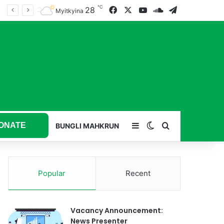
℃
28
Facebook
X
YouTube
SoundCloud
Telegram
Myitkyina
ONATE
Sidebar
Switch skin
Search for
BUNGLI MAHKRUN
Popular
Recent
Vacancy Announcement:
News Presenter