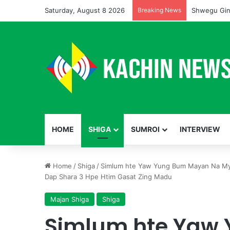
Saturday, August 8 2026
Breaking News
Shwegu Gin
HOME
SHIGA
SUMROI
INTERVIEW
Home
/
Shiga
/
Simlum hte Yaw Yung Bum Mayan Na My
Dap Shara 3 Hpe Htim Gasat Zing Madu
Majan Shiga
Shiga
Simlum hte Yaw