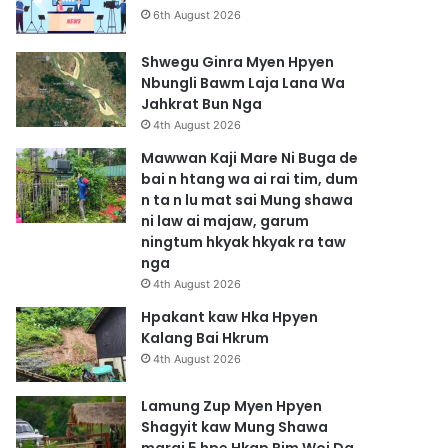
6th August 2026
Shwegu Ginra Myen Hpyen
Nbungli Bawm Laja Lana Wa
Jahkrat Bun Nga
4th August 2026
Mawwan Kaji Mare Ni Buga de
bai n htang wa ai rai tim, dum
n ta n lu mat sai Mung shawa
ni law ai majaw, garum
ningtum hkyak hkyak ra taw
nga
4th August 2026
Hpakant kaw Hka Hpyen
Kalang Bai Hkrum
4th August 2026
Lamung Zup Myen Hpyen
Shagyit kaw Mung Shawa