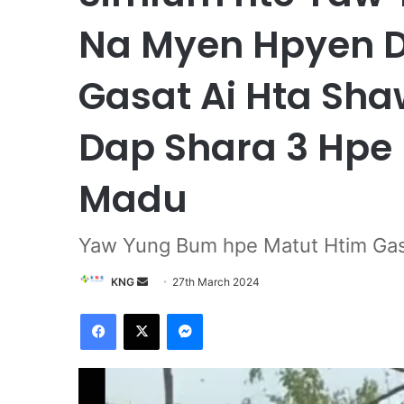
Na Myen Hpyen D
Gasat Ai Hta S
Dap Shara 3 Hpe 
Madu
Yaw Yung Bum hpe Matut Htim Ga
KNG
S
27th March 2024
e
Facebook
X
Messenger
n
d
a
n