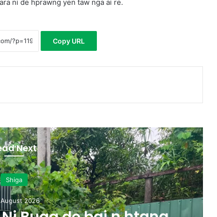
ra ni de hprawng yen taw nga ai re.
Copy URL
ead Next
Shiga
 August 2026
Ni Buga de bai n htang