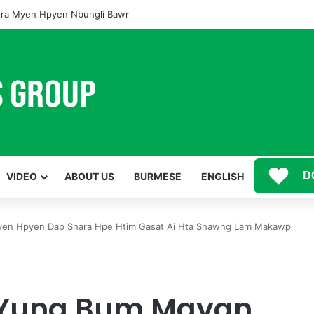
ra Myen Hpyen Nbungli Bawm Laja Lana Wa Jahkrat Bun Nga
D
VIDEO
ABOUT US
BURMESE
ENGLISH
en Hpyen Dap Shara Hpe Htim Gasat Ai Hta Shawng Lam Makawp
 Yung Bum Mayan