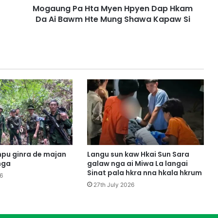
Mogaung Pa Hta Myen Hpyen Dap Hkam
H
Da Ai Bawm Hte Mung Shawa Kapaw Si
t
a
M
y
e
n
H
p
y
e
n
D
a
p
pu ginra de majan
Langu sun kaw Hkai Sun Sara
H
nga
galaw nga ai Miwa La langai
k
Sinat pala hkra nna hkala hkrum
6
a
27th July 2026
m
D
a