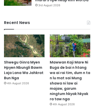
marai 5 hpe Hkap Rim Woi Da
3rd August 2026
Recent News
Shwegu Ginra Myen
Mawwan Kaji Mare Ni
Hpyen Nbungli Bawm
Buga de bai n htang
Laja Lana Wa Jahkrat
wa ai rai tim, dum n ta
Bun Nga
n lu mat sai Mung
shawa ni law ai
4th August 2026
majaw, garum
ningtum hkyak hkyak
ra taw nga
4th August 2026