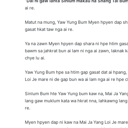
“Dai ni gaw lahta Sinlum makau na Shang Tai Bum
ai re.
Matut na mung, Yaw Yung Bum Myen hpyen dap shara
gasat hkat taw nga ai re.
Ya na zawn Myen hpyen dap shara ni hpe htim gasa
bawm sa jahkrat bun ai lam ni nga ai zawn, laknak
chye lu ai.
Yaw Yung Bum hpe sa htim gap gasat dat ai hpang,
Loi Je mare ni de gap bun wa ai lam nga ai re hpe ch
Sinlum Bum hte Yaw Yung bum kaw na, Mai Ja Yang 
lang gaw muklum kata wa hkrat nna, lahkawng lang g
re.
Myen hpyen dap ni kaw na Mai Ja Yang Loi Je mare 