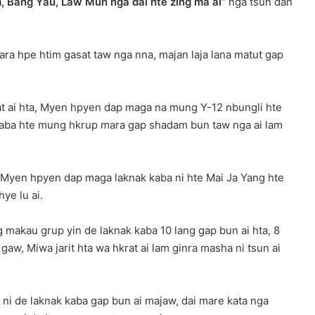
, Bang Yau, Law Mun nga dai hte zing ma ai”
nga tsun dan
 hpe htim gasat taw nga nna, majan laja lana matut gap
t ai hta, Myen hpyen dap maga na mung Y-12 nbungli hte
 kaba hte mung hkrup mara gap shadam bun taw nga ai lam
 Myen hpyen dap maga laknak kaba ni hte Mai Ja Yang hte
ye lu ai.
makau grup yin de laknak kaba 10 lang gap bun ai hta, 8
aw, Miwa jarit hta wa hkrat ai lam ginra masha ni tsun ai
ni de laknak kaba gap bun ai majaw, dai mare kata nga