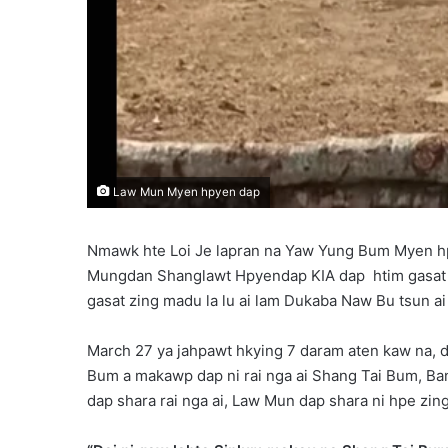
Law Mun Myen hpyen dap
Nmawk hte Loi Je lapran na Yaw Yung Bum Myen h
Mungdan Shanglawt Hpyendap KIA dap htim gasat ta
gasat zing madu la lu ai lam Dukaba Naw Bu tsun ai 
March 27 ya jahpawt hkying 7 daram aten kaw na, d
Bum a makawp dap ni rai nga ai Shang Tai Bum, B
dap shara rai nga ai, Law Mun dap shara ni hpe zing l