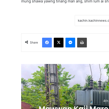
mung shawa yawng tinang man ang, shim lum ai sha
Facebook
X
Messenger
Print
Share
R
4th
m
Mawwan Kaji Mare 