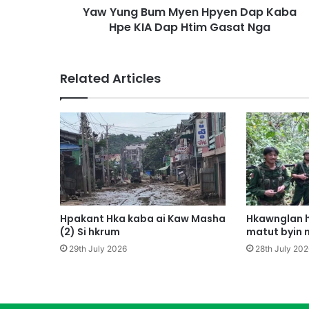
Yaw Yung Bum Myen Hpyen Dap Kaba
m
Hpe KIA Dap Htim Gasat Nga
M
y
e
n
Related Articles
H
p
y
e
n
D
a
p
K
a
Hpakant Hka kaba ai Kaw Masha
Hkawnglan h
b
(2) Si hkrum
matut byin 
a
29th July 2026
28th July 202
H
p
e
K