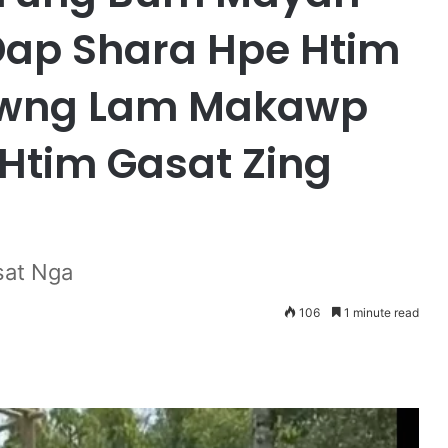
ap Shara Hpe Htim
hawng Lam Makawp
Htim Gasat Zing
sat Nga
106
1 minute read