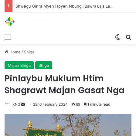
Shwegu Ginra Myen Hpyen Nbungli Bawm Laja Lana Wa Jahkrat Bun Nga
Menu
Switch
S
Home
/
Shiga
Majan Shiga
Shiga
Pinlaybu Muklum Htim
Shagrawt Majan Gasat Nga
KNG
S
22nd February 2024
69
1 minute read
e
n
d
a