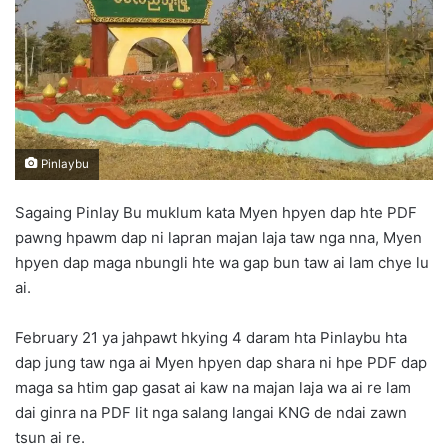
n
e
m
a
i
l
Pinlaybu
Sagaing Pinlay Bu muklum kata Myen hpyen dap hte PDF
pawng hpawm dap ni lapran majan laja taw nga nna, Myen
hpyen dap maga nbungli hte wa gap bun taw ai lam chye lu
ai.
February 21 ya jahpawt hkying 4 daram hta Pinlaybu hta
dap jung taw nga ai Myen hpyen dap shara ni hpe PDF dap
maga sa htim gap gasat ai kaw na majan laja wa ai re lam
dai ginra na PDF lit nga salang langai KNG de ndai zawn
tsun ai re.