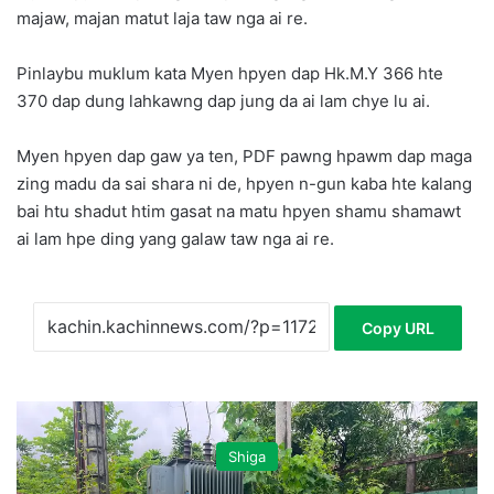
majaw, majan matut laja taw nga ai re.
Pinlaybu muklum kata Myen hpyen dap Hk.M.Y 366 hte
370 dap dung lahkawng dap jung da ai lam chye lu ai.
Myen hpyen dap gaw ya ten, PDF pawng hpawm dap maga
zing madu da sai shara ni de, hpyen n-gun kaba hte kalang
bai htu shadut htim gasat na matu hpyen shamu shamawt
ai lam hpe ding yang galaw taw nga ai re.
Copy URL
Shiga