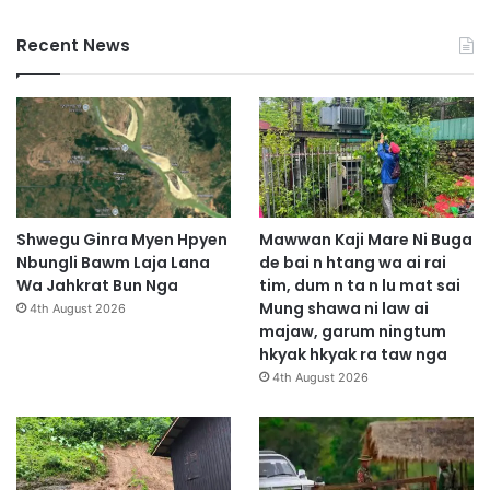
J
a
Recent News
n
W
a
D
u
S
h
a
r
Shwegu Ginra Myen Hpyen
Mawwan Kaji Mare Ni Buga
a
Nbungli Bawm Laja Lana
de bai n htang wa ai rai
J
Wa Jahkrat Bun Nga
tim, dum n ta n lu mat sai
a
Mung shawa ni law ai
4th August 2026
h
majaw, garum ningtum
k
hkyak hkyak ra taw nga
r
4th August 2026
a
t
N
g
a