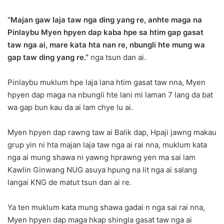
“Majan gaw laja taw nga ding yang re, anhte maga na
Pinlaybu Myen hpyen dap kaba hpe sa htim gap gasat
taw nga ai, mare kata hta nan re, nbungli hte mung wa
gap taw ding yang re.”
nga tsun dan ai.
Pinlaybu muklum hpe laja lana htim gasat taw nna, Myen
hpyen dap maga na nbungli hte lani mi laman 7 lang da bat
wa gap bun kau da ai lam chye lu ai.
Myen hpyen dap rawng taw ai Balik dap, Hpaji jawng makau
grup yin ni hta majan laja taw nga ai rai nna, muklum kata
nga ai mung shawa ni yawng hprawng yen ma sai lam
Kawlin Ginwang NUG asuya hpung na lit nga ai salang
langai KNG de matut tsun dan ai re.
Ya ten muklum kata mung shawa gadai n nga sai rai nna,
Myen hpyen dap maga hkap shingla gasat taw nga ai