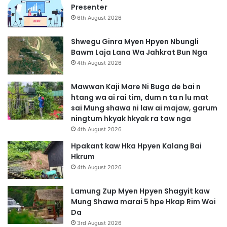
a
Presenter
w
6th August 2026
d
a
Shwegu Ginra Myen Hpyen Nbungli
w
Bawm Laja Lana Wa Jahkrat Bun Nga
H
4th August 2026
t
e
Mawwan Kaji Mare Ni Buga de bai n
H
htang wa ai rai tim, dum n ta n lu mat
p
sai Mung shawa ni law ai majaw, garum
y
ningtum hkyak hkyak ra taw nga
e
4th August 2026
n
N
Hpakant kaw Hka Hpyen Kalang Bai
-
Hkrum
g
4th August 2026
u
n
Lamung Zup Myen Hpyen Shagyit kaw
1
Mung Shawa marai 5 hpe Hkap Rim Woi
0
Da
0
3rd August 2026