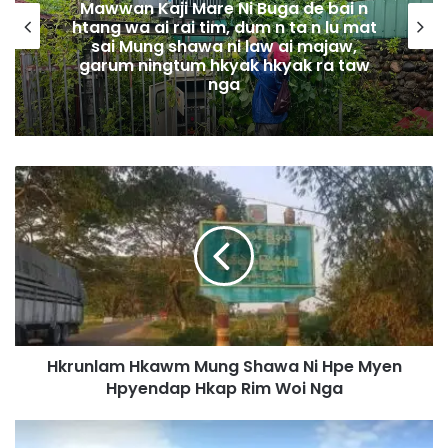
Mawwan Kaji Mare Ni Buga de bai n
htang wa ai rai tim, dum n ta n lu mat
sai Mung shawa ni law ai majaw,
garum ningtum hkyak hkyak ra taw
nga
H
k
r
u
n
l
a
m
H
Hkrunlam Hkawm Mung Shawa Ni Hpe Myen
k
Hpyendap Hkap Rim Woi Nga
a
w
m
S