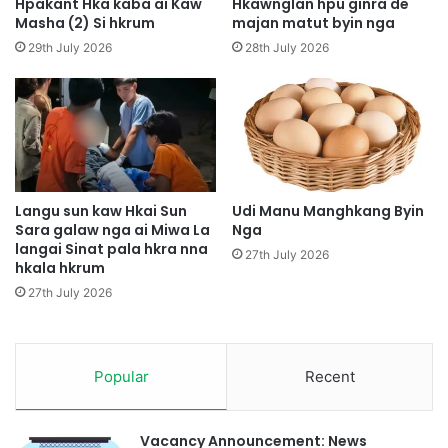
Hpakant Hka kaba ai Kaw
Hkawnglan hpu ginra de
n
p
Masha (2) Si hkrum
majan matut byin nga
d
y
29th July 2026
28th July 2026
a
e
p
n
H
D
k
a
a
p
p
M
R
a
i
l
Langu sun kaw Hkai Sun
Udi Manu Manghkang Byin
m
u
Sara galaw nga ai Miwa La
Nga
W
langai Sinat pala hkra nna
M
27th July 2026
hkala hkrum
o
a
i
s
27th July 2026
N
h
g
a
a
H
t
Popular
Recent
a
w
M
Vacancy Announcement: News