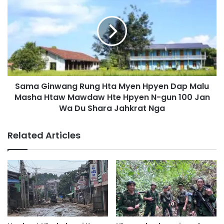
M
a
u
m
n
a
g
G
S
i
h
n
a
w
w
a
a
Sama Ginwang Rung Hta Myen Hpyen Dap Malu
n
N
Masha Htaw Mawdaw Hte Hpyen N-gun 100 Jan
g
i
R
Wa Du Shara Jahkrat Nga
H
u
p
n
Related Articles
e
g
M
H
y
t
e
a
n
M
H
y
p
e
y
n
e
H