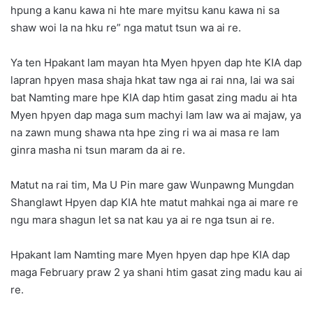
hpung a kanu kawa ni hte mare myitsu kanu kawa ni sa
shaw woi la na hku re” nga matut tsun wa ai re.
Ya ten Hpakant lam mayan hta Myen hpyen dap hte KIA dap
lapran hpyen masa shaja hkat taw nga ai rai nna, lai wa sai
bat Namting mare hpe KIA dap htim gasat zing madu ai hta
Myen hpyen dap maga sum machyi lam law wa ai majaw, ya
na zawn mung shawa nta hpe zing ri wa ai masa re lam
ginra masha ni tsun maram da ai re.
Matut na rai tim, Ma U Pin mare gaw Wunpawng Mungdan
Shanglawt Hpyen dap KIA hte matut mahkai nga ai mare re
ngu mara shagun let sa nat kau ya ai re nga tsun ai re.
Hpakant lam Namting mare Myen hpyen dap hpe KIA dap
maga February praw 2 ya shani htim gasat zing madu kau ai
re.