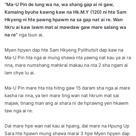
“Ma-U Pin de lung wa na, wa shang gap ai ni gaw,
Kamaing byuha kawng kaw na Hk.M.Y (120) ni hte Sam
Hkyeng ni hte pawng hpawm na sa gap nat ai re. Wan
hkru ai kaw lawm mat ai mawdaw gaw mare salang wa
na re”
nga tsun ai.
Myen hpyen dap hte Sam Hkyeng Pyithutsit dap kaw na
Ma-U Pin hta nga ai mung shawa nta yawng nat kau ya ai ra
nna, mare numshang mahkrai makau na nta 2 sha ngam ai
lam chye lu ai.
Ma-U Pin mare hta nta hitng gaw 15 daram sha nga ai mare
kasha rai nna, ya ten mare ting wan nat hkrum mat sai
majaw, tinang man ang ai shara ni de hprawng yen hkawm
taw nga ai re.
Dai mare hpe wan nat kau ai hpang, dai mare na Hpung Up
Sara hte hpawn mung shawa marai 3 hpe Myen hpyen dap