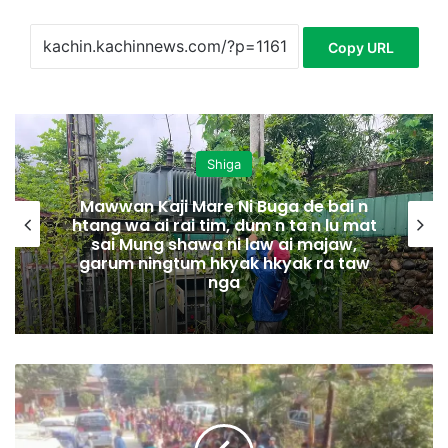
Copy URL
Shiga
Mawwan Kaji Mare Ni Buga de bai n
htang wa ai rai tim, dum n ta n lu mat
sai Mung shawa ni law ai majaw,
garum ningtum hkyak hkyak ra taw
nga
G
w
i
h