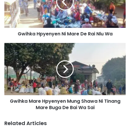
k
a
H
p
y
Gwihka Hpyenyen Ni Mare De Rai Nlu Wa
e
n
y
G
e
w
n
i
N
h
i
k
M
a
a
M
r
a
e
r
Gwihka Mare Hpyenyen Mung Shawa Ni Tinang
D
e
e
Mare Buga De Bai Wa Sai
H
R
p
a
y
Related Articles
i
e