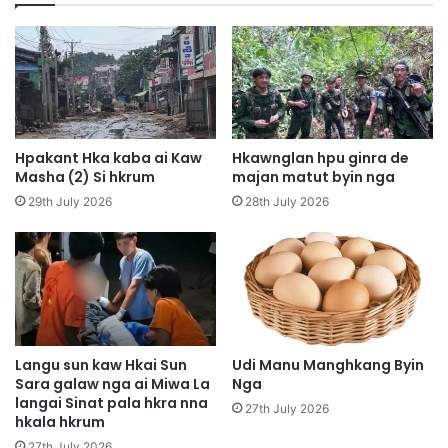
N
n
l
y
u
e
W
n
a
M
u
n
g
Hpakant Hka kaba ai Kaw
Hkawnglan hpu ginra de
S
Masha (2) Si hkrum
majan matut byin nga
h
29th July 2026
28th July 2026
a
w
a
N
i
T
i
n
Langu sun kaw Hkai Sun
Udi Manu Manghkang Byin
Sara galaw nga ai Miwa La
Nga
a
langai Sinat pala hkra nna
n
27th July 2026
hkala hkrum
g
M
27th July 2026