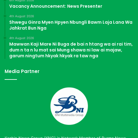
6th August 2026
Vacancy Announcement: News Presenter
4th August 2026
Shwegu Ginra Myen Hpyen Nbungli Bawm Laja Lana Wa
Jahkrat Bun Nga
4th August 2026
Mawwan Kaji Mare Ni Buga de bai n htang wa ai rai tim,
dum n ta n lu mat sai Mung shawa ni law ai majaw,
garum ningtum hkyak hkyak ra taw nga
Media Partner