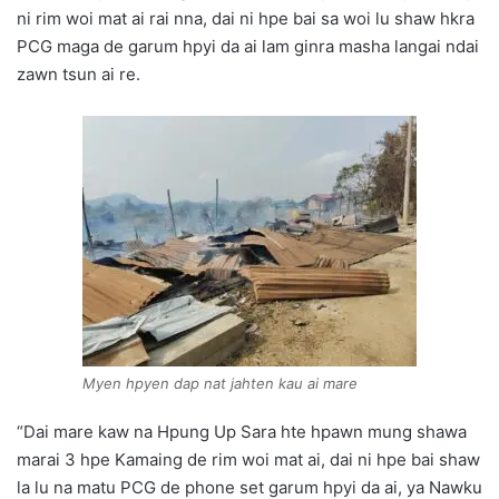
ni rim woi mat ai rai nna, dai ni hpe bai sa woi lu shaw hkra
PCG maga de garum hpyi da ai lam ginra masha langai ndai
zawn tsun ai re.
Myen hpyen dap nat jahten kau ai mare
“Dai mare kaw na Hpung Up Sara hte hpawn mung shawa
marai 3 hpe Kamaing de rim woi mat ai, dai ni hpe bai shaw
la lu na matu PCG de phone set garum hpyi da ai, ya Nawku