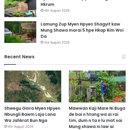
Hkrum
4th August 2026
Lamung Zup Myen Hpyen Shagyit kaw
Mung Shawa marai 5 hpe Hkap Rim Woi
Da
3rd August 2026
Recent News
Shwegu Ginra Myen Hpyen
Mawwan Kaji Mare Ni Buga
Nbungli Bawm Laja Lana
de bai n htang wa ai rai
Wa Jahkrat Bun Nga
tim, dum n ta n lu mat sai
Mung shawa ni law ai
4th August 2026