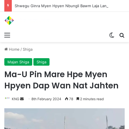
Shwegu Ginra Myen Hpyen Nbungli Bawm Laja Lana Wa Jahkrat Bun Nga
Menu
Switch
S
Home
/
Shiga
Majan Shiga
Shiga
Ma-U Pin Mare Hpe Myen
Hpyen Dap Wan Nat Jahten
KNG
S
8th February 2024
78
2 minutes read
e
n
d
a