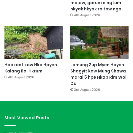
majaw, garum ningtum
hkyak hkyak ra taw nga
4th August 2026
Hpakant kaw Hka Hpyen
Lamung Zup Myen Hpyen
Kalang Bai Hkrum
Shagyit kaw Mung Shawa
marai 5 hpe Hkap Rim Woi
4th August 2026
Da
3rd August 2026
Most Viewed Posts