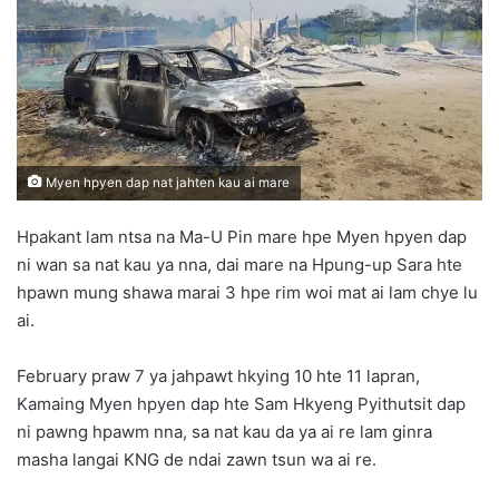
n
e
m
a
i
l
Myen hpyen dap nat jahten kau ai mare
Hpakant lam ntsa na Ma-U Pin mare hpe Myen hpyen dap
ni wan sa nat kau ya nna, dai mare na Hpung-up Sara hte
hpawn mung shawa marai 3 hpe rim woi mat ai lam chye lu
ai.
February praw 7 ya jahpawt hkying 10 hte 11 lapran,
Kamaing Myen hpyen dap hte Sam Hkyeng Pyithutsit dap
ni pawng hpawm nna, sa nat kau da ya ai re lam ginra
masha langai KNG de ndai zawn tsun wa ai re.