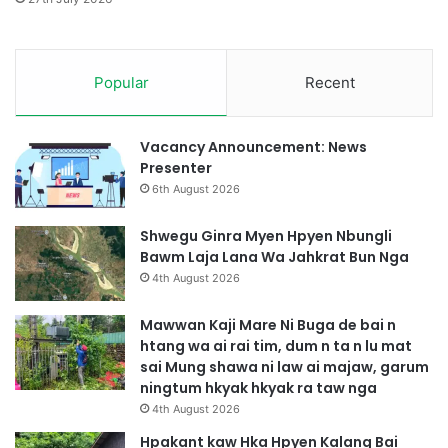
a
r
e
Popular
Recent
B
u
g
a
Vacancy Announcement: News
D
Presenter
e
6th August 2026
B
a
Shwegu Ginra Myen Hpyen Nbungli
i
Bawm Laja Lana Wa Jahkrat Bun Nga
W
4th August 2026
a
S
Mawwan Kaji Mare Ni Buga de bai n
a
htang wa ai rai tim, dum n ta n lu mat
i
sai Mung shawa ni law ai majaw, garum
ningtum hkyak hkyak ra taw nga
4th August 2026
Hpakant kaw Hka Hpyen Kalang Bai