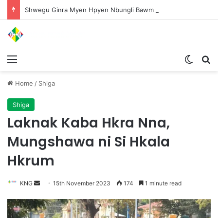
Shwegu Ginra Myen Hpyen Nbungli Bawm Laja Lana Wa Jahkrat Bun Nga
Menu
Switch
S
Home
/
Shiga
Shiga
Laknak Kaba Hkra Nna,
Mungshawa ni Si Hkala
Hkrum
KNG
S
15th November 2023
174
1 minute read
e
n