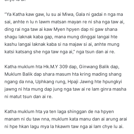
“Ya Katha kaw gaw, lu su ai Miwa, Gala ni gadai n nga ma
sai, anhte n lu n lawm matsan mayan re ni sha nga taw ai,
ding rai nga taw ai kaw Myen hpyen dap ni gaw shana
shagu laknak kaba gap, mana mung dinggai langai hte
kashu langai laknak kaba si na majaw si ai, anhte mung
katsi katsang she nga taw nga ai,” nga tsun dan ai re.
Katha muklum hta Hk.M.Y 309 dap, Ginwang Balik dap,
Muklum Balik dap shara masum hta kring mading shang
ngang da nna, Uphkang rung, Hpaji Jawng hte hpungkyi
jawng ni hta mung dap jung nga taw ai re lam ginra masha
ni matut tsun dan ai re.
Katha muklum hta ya ten laga shinggan de na hpyen
manam ni du taw nna, muklum kata manu dan ai arung arai
ni hpe hkan lagu mya la hkawm taw nga ai lam chye lu ai.