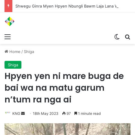
Shwegu Ginra Myen Hpyen Nbungli Bawm Laja Lana Wa Jahkrat Bun Nga
Menu
Switch
S
Home
/
Shiga
Shiga
Hpyen yen ni mare buga de
bai wa na matu garum
n’tum ra nga ai
KNG
S
18th May 2023
97
1 minute read
e
n