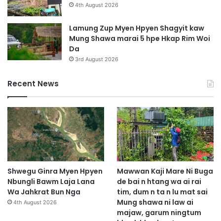
r
4th August 2026
a
w
Lamung Zup Myen Hpyen Shagyit kaw
n
Mung Shawa marai 5 hpe Hkap Rim Woi
g
Da
3rd August 2026
Recent News
Shwegu Ginra Myen Hpyen
Mawwan Kaji Mare Ni Buga
Nbungli Bawm Laja Lana
de bai n htang wa ai rai
Wa Jahkrat Bun Nga
tim, dum n ta n lu mat sai
Mung shawa ni law ai
4th August 2026
majaw, garum ningtum