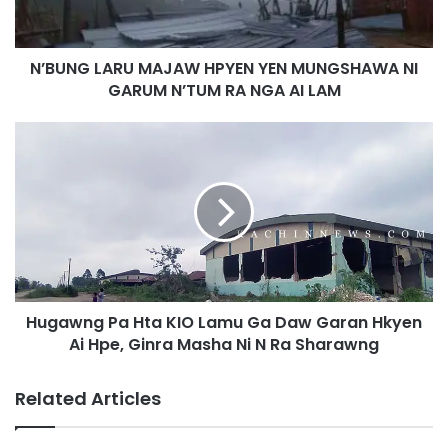
L
A
R
N’BUNG LARU MAJAW HPYEN YEN MUNGSHAWA NI
U
GARUM N’TUM RA NGA AI LAM
M
A
J
H
A
u
W
g
H
a
P
w
Y
n
E
g
N
P
Y
a
E
Hugawng Pa Hta KIO Lamu Ga Daw Garan Hkyen
H
N
Ai Hpe, Ginra Masha Ni N Ra Sharawng
t
M
a
U
K
Related Articles
N
I
G
O
S
L