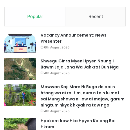
A
p
I
e
L
Popular
Recent
,
A
G
M
i
n
Vacancy Announcement: News
r
Presenter
a
6th August 2026
M
a
Shwegu Ginra Myen Hpyen Nbungli
s
Bawm Laja Lana Wa Jahkrat Bun Nga
h
4th August 2026
a
N
Mawwan Kaji Mare Ni Buga de bai n
i
htang wa ai rai tim, dum n ta n lu mat
N
sai Mung shawa ni law ai majaw, garum
R
ningtum hkyak hkyak ra taw nga
a
4th August 2026
S
h
Hpakant kaw Hka Hpyen Kalang Bai
a
Hkrum