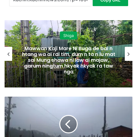
Shiga
Mawwan Kaji Mare Ni Buga de bai n
htang wa ai rai tim, dum n ta n lu mat
sai Mung shawa ni law ai majaw,
garum ningtum hkyak hkyak ra taw
nga
N
’
B
U
N
G