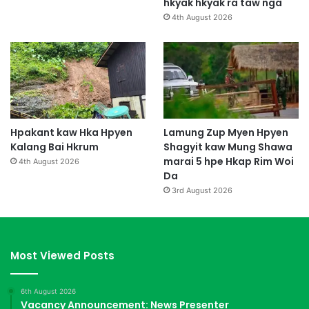
hkyak hkyak ra taw nga
4th August 2026
Hpakant kaw Hka Hpyen
Lamung Zup Myen Hpyen
Kalang Bai Hkrum
Shagyit kaw Mung Shawa
marai 5 hpe Hkap Rim Woi
4th August 2026
Da
3rd August 2026
Most Viewed Posts
6th August 2026
Vacancy Announcement: News Presenter