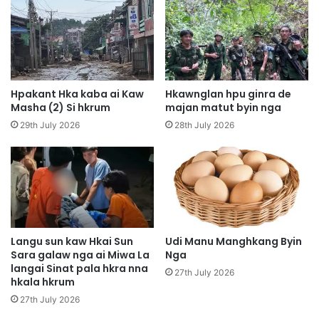
H
a
A
m
W
u
A
G
N
a
I
D
Hpakant Hka kaba ai Kaw
Hkawnglan hpu ginra de
G
a
Masha (2) Si hkrum
majan matut byin nga
A
w
29th July 2026
28th July 2026
R
G
U
a
M
r
N
a
’
n
T
H
U
k
M
y
Langu sun kaw Hkai Sun
Udi Manu Manghkang Byin
R
Sara galaw nga ai Miwa La
Nga
e
langai Sinat pala hkra nna
A
n
27th July 2026
hkala hkrum
N
A
G
i
27th July 2026
A
H