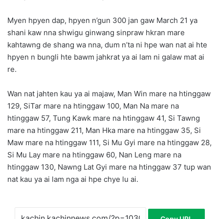
Myen hpyen dap, hpyen n’gun 300 jan gaw March 21 ya
shani kaw nna shwigu ginwang sinpraw hkran mare
kahtawng de shang wa nna, dum n’ta ni hpe wan nat ai hte
hpyen n bungli hte bawm jahkrat ya ai lam ni galaw mat ai
re.
Wan nat jahten kau ya ai majaw, Man Win mare na htinggaw
129, SiTar mare na htinggaw 100, Man Na mare na
htinggaw 57, Tung Kawk mare na htinggaw 41, Si Tawng
mare na htinggaw 211, Man Hka mare na htinggaw 35, Si
Maw mare na htinggaw 111, Si Mu Gyi mare na htinggaw 28,
Si Mu Lay mare na htinggaw 60, Nan Leng mare na
htinggaw 130, Nawng Lat Gyi mare na htinggaw 37 tup wan
nat kau ya ai lam nga ai hpe chye lu ai.
Copy URL