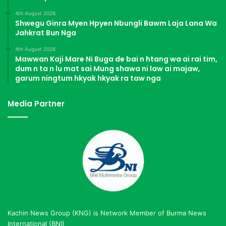
4th August 2026
Shwegu Ginra Myen Hpyen Nbungli Bawm Laja Lana Wa
Jahkrat Bun Nga
4th August 2026
Mawwan Kaji Mare Ni Buga de bai n htang wa ai rai tim,
dum n ta n lu mat sai Mung shawa ni law ai majaw,
garum ningtum hkyak hkyak ra taw nga
Media Partner
Kachin News Group (KNG) is Network Member of Burma News
International (BNI)