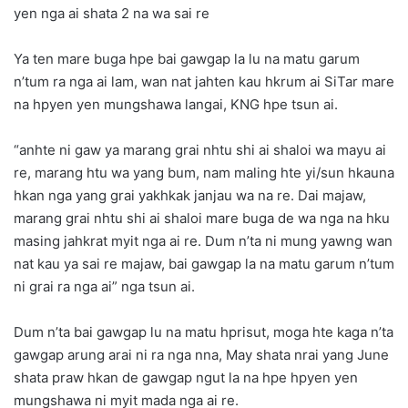
yen nga ai shata 2 na wa sai re
Ya ten mare buga hpe bai gawgap la lu na matu garum
n’tum ra nga ai lam, wan nat jahten kau hkrum ai SiTar mare
na hpyen yen mungshawa langai, KNG hpe tsun ai.
“anhte ni gaw ya marang grai nhtu shi ai shaloi wa mayu ai
re, marang htu wa yang bum, nam maling hte yi/sun hkauna
hkan nga yang grai yakhkak janjau wa na re. Dai majaw,
marang grai nhtu shi ai shaloi mare buga de wa nga na hku
masing jahkrat myit nga ai re. Dum n’ta ni mung yawng wan
nat kau ya sai re majaw, bai gawgap la na matu garum n’tum
ni grai ra nga ai” nga tsun ai.
Dum n’ta bai gawgap lu na matu hprisut, moga hte kaga n’ta
gawgap arung arai ni ra nga nna, May shata nrai yang June
shata praw hkan de gawgap ngut la na hpe hpyen yen
mungshawa ni myit mada nga ai re.