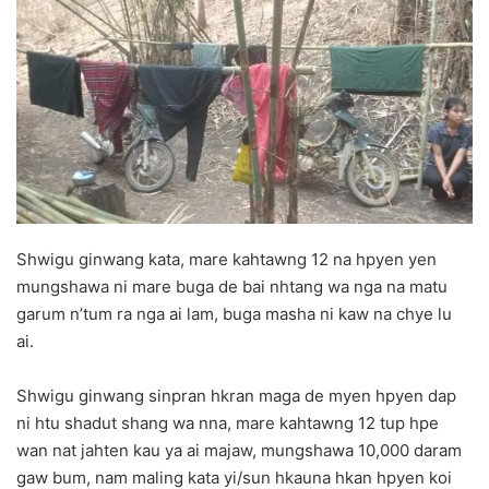
d
a
n
e
m
a
i
l
Shwigu ginwang kata, mare kahtawng 12 na hpyen yen
mungshawa ni mare buga de bai nhtang wa nga na matu
garum n’tum ra nga ai lam, buga masha ni kaw na chye lu
ai.
Shwigu ginwang sinpran hkran maga de myen hpyen dap
ni htu shadut shang wa nna, mare kahtawng 12 tup hpe
wan nat jahten kau ya ai majaw, mungshawa 10,000 daram
gaw bum, nam maling kata yi/sun hkauna hkan hpyen koi