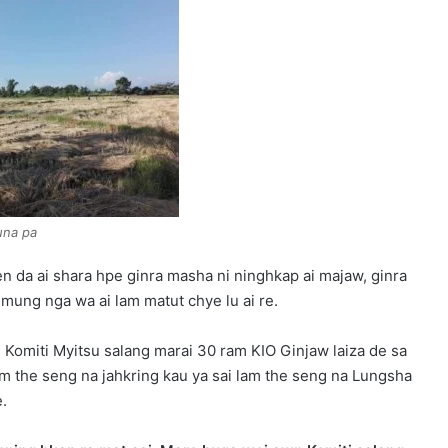
una pa
 da ai shara hpe ginra masha ni ninghkap ai majaw, ginra
 mung nga wa ai lam matut chye lu ai re.
Komiti Myitsu salang marai 30 ram KIO Ginjaw laiza de sa
m the seng na jahkring kau ya sai lam the seng na Lungsha
.