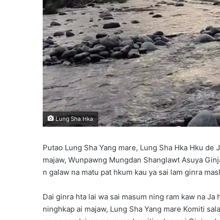
Lung Sha Hka
Putao Lung Sha Yang mare, Lung Sha Hka Hku de Ja 
majaw, Wunpawng Mungdan Shanglawt Asuya Ginjaw 
n galaw na matu pat hkum kau ya sai lam ginra mash
Dai ginra hta lai wa sai masum ning ram kaw na Ja 
ninghkap ai majaw, Lung Sha Yang mare Komiti salan