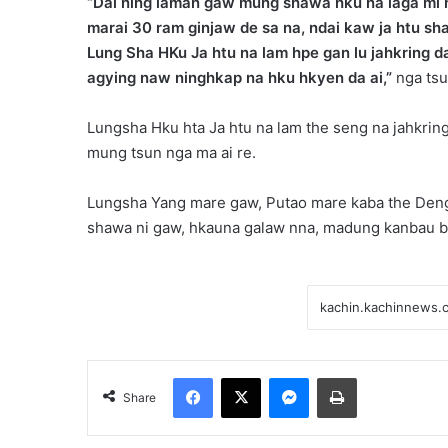
“Dai ning laman gaw mung shawa hku na laga mi n
marai 30 ram ginjaw de sa na, ndai kaw ja htu sh
Lung Sha HKu Ja htu na lam hpe gan lu jahkring d
agying naw ninghkap na hku hkyen da ai,”
nga tsun
Lungsha Hku hta Ja htu na lam the seng na jahkring
mung tsun nga ma ai re.
Lungsha Yang mare gaw, Putao mare kaba the Deng 
shawa ni gaw, hkauna galaw nna, madung kanbau bun
Facebook
X
Messenger
Print
Share