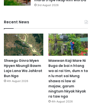
marai 5 hpe Hkap Rim Woi Da
3rd August 2026
Recent News
Shwegu Ginra Myen
Mawwan Kaji Mare Ni
Hpyen Nbungli Bawm
Buga de bai n htang
Laja Lana Wa Jahkrat
wa ai rai tim, dum n ta
Bun Nga
n lu mat sai Mung
shawa ni law ai
4th August 2026
majaw, garum
ningtum hkyak hkyak
ra taw nga
4th August 2026