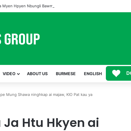
 Myen Hpyen Nbungli Bawm Laja Lana Wa Jahkrat Bun Nga
D
VIDEO
ABOUT US
BURMESE
ENGLISH
Hpe Mung Shawa ninghkap ai majaw, KIO Pat kau ya
 Ja Htu Hkyen ai