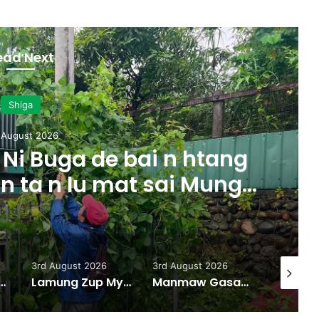
ead Next
Shiga
 August 2026
Ni Buga de bai n htang
 n ta n lu mat sai Mung
majaw, garum ningtum
ak ra taw nga
3rd August 2026
3rd August 2026
31st July
w Hka Hpyen Kalang Bai Hkrum
Lamung Zup Myen Hpyen Shagyit kaw Mung Shawa marai 5 hpe Hkap Rim Woi Da
Manmaw Gasat Majan Bai Gan Zim Taw Sai