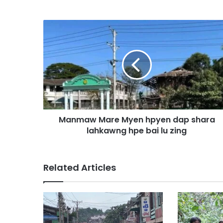
M
a
n
m
a
w
M
a
r
Manmaw Mare Myen hpyen dap shara
e
lahkawng hpe bai lu zing
M
y
e
n
Related Articles
h
p
y
e
n