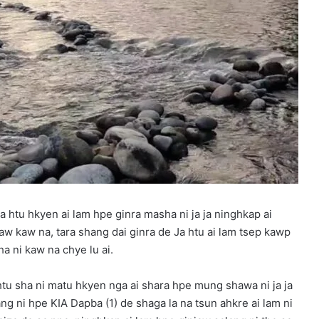
htu hkyen ai lam hpe ginra masha ni ja ja ninghkap ai
kaw na, tara shang dai ginra de Ja htu ai lam tsep kawp
a ni kaw na chye lu ai.
htu sha ni matu hkyen nga ai shara hpe mung shawa ni ja ja
g ni hpe KIA Dapba (1) de shaga la na tsun ahkre ai lam ni