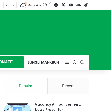
℃
28
Facebook
X
YouTube
SoundCloud
Telegram
Myitkyina
ONATE
Sidebar
Switch skin
Search for
BUNGLI MAHKRUN
Popular
Recent
Vacancy Announcement:
News Presenter