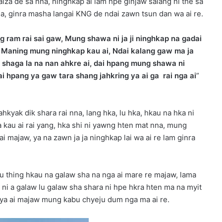
iza de sa nna, ninghkap ai lam hpe ginjaw salang ni the sa
ga, ginra masha langai KNG de ndai zawn tsun dan wa ai re.
 ram rai sai gaw, Mung shawa ni ja ji ninghkap na gadai
ai, Maning mung ninghkap kau ai, Ndai kalang gaw ma ja
shaga la na nan ahkre ai, dai hpang mung shawa ni
ai hpang ya gaw tara shang jahkring ya ai ga rai nga ai
”
kyak dik shara rai nna, lang hka, lu hka, hkau na hka ni
a kau ai rai yang, hka shi ni yawng hten mat nna, mung
i majaw, ya na zawn ja ja ninghkap lai wa ai re lam ginra
thing hkau na galaw sha na nga ai mare re majaw, lama
a ni a galaw lu galaw sha shara ni hpe hkra hten ma na myit
 ya ai majaw mung kabu chyeju dum nga ma ai re.