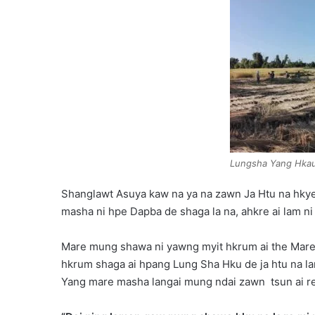
Lungsha Yang Hka
Shanglawt Asuya kaw na ya na zawn Ja Htu na hkyen
masha ni hpe Dapba de shaga la na, ahkre ai lam ni
Mare mung shawa ni yawng myit hkrum ai the Mare 
hkrum shaga ai hpang Lung Sha Hku de ja htu na la
Yang mare masha langai mung ndai zawn tsun ai re