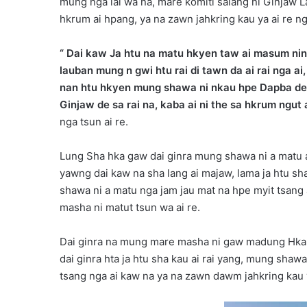
mung nga lai wa na, mare komiti salang ni Ginjaw La
hkrum ai hpang, ya na zawn jahkring kau ya ai re n
“ Dai kaw Ja htu na matu hkyen taw ai masum ning
lauban mung n gwi htu rai di tawn da ai rai nga 
nan htu hkyen mung shawa ni nkau hpe Dapba de 
Ginjaw de sa rai na, kaba ai ni the sa hkrum ngut 
nga tsun ai re.
Lung Sha hka gaw dai ginra mung shawa ni a matu ah
yawng dai kaw na sha lang ai majaw, lama ja htu sh
shawa ni a matu nga jam jau mat na hpe myit tsang a
masha ni matut tsun wa ai re.
Dai ginra na mung mare masha ni gaw madung Hkau 
dai ginra hta ja htu sha kau ai rai yang, mung shaw
tsang nga ai kaw na ya na zawn dawm jahkring kau