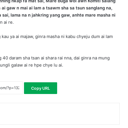
ning hkap ra mat sai, Mare buga woi awn Komiti salang
a ai gaw n mai ai lam a tsawm sha sa tsun sanglang na,
a sai, lama na n jahkring yang gaw, anhte mare masha ni
 ai re.
 kau ya ai majaw, ginra masha ni kabu chyeju dum ai lam
40 daram sha tsan ai shara rai nna, dai ginra na mung
gli galaw ai re hpe chye lu ai.
Copy URL