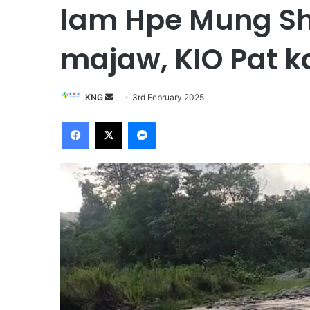
lam Hpe Mung Sh
majaw, KIO Pat k
KNG
S
3rd February 2025
e
Facebook
X
Messenger
n
d
a
n
e
m
a
i
l