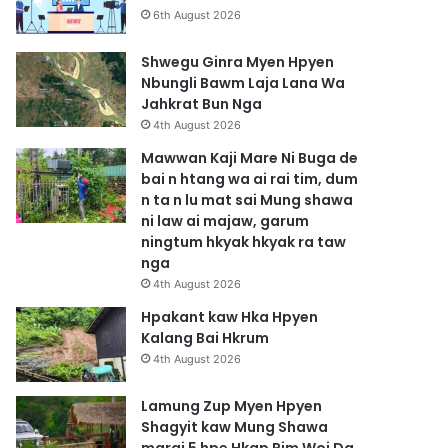
6th August 2026
Shwegu Ginra Myen Hpyen
Nbungli Bawm Laja Lana Wa
Jahkrat Bun Nga
4th August 2026
Mawwan Kaji Mare Ni Buga de
bai n htang wa ai rai tim, dum
n ta n lu mat sai Mung shawa
ni law ai majaw, garum
ningtum hkyak hkyak ra taw
nga
4th August 2026
Hpakant kaw Hka Hpyen
Kalang Bai Hkrum
4th August 2026
Lamung Zup Myen Hpyen
Shagyit kaw Mung Shawa