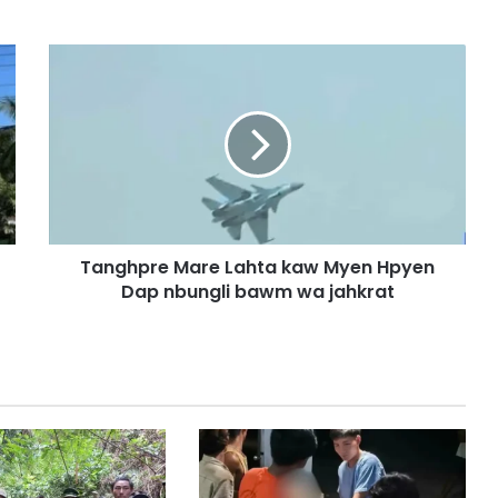
T
a
n
g
h
p
r
e
M
Tanghpre Mare Lahta kaw Myen Hpyen
a
Dap nbungli bawm wa jahkrat
r
e
L
a
h
t
a
k
a