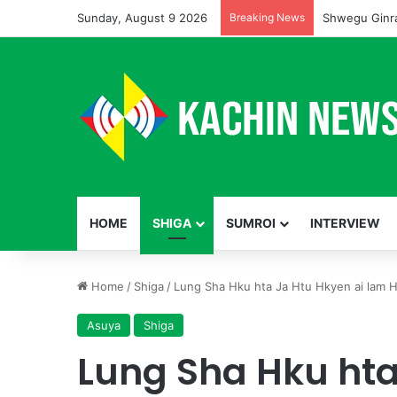
Sunday, August 9 2026
Breaking News
Shwegu Ginra
HOME
SHIGA
SUMROI
INTERVIEW
Home
/
Shiga
/
Lung Sha Hku hta Ja Htu Hkyen ai lam 
Asuya
Shiga
Lung Sha Hku hta