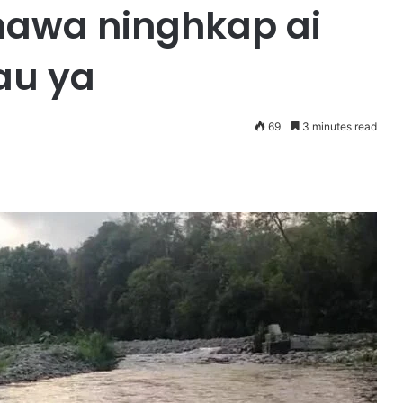
awa ninghkap ai
au ya
69
3 minutes read