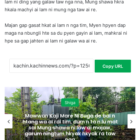
lam ni ding yang galaw taw nga nna, Mung shawa hkra
hkala machyi ai lam ni mung nga taw ai re.
Majan gap gasat hkat ai lam n nga tim, Myen hpyen dap
maga na nbungli hte sa du pyen gayin ai lam, mahkrai ni
hpe sa gap jahten ai lam ni galaw wa ai re.
Copy URL
Shiga
Mawwan Kaji Mare Ni Buga de bai n
htang wa ai rai tim, dum n ta n lu mat
sai Mung shawa ni law ai majaw,
garum ningtum hkyak hkyak ra taw
nga