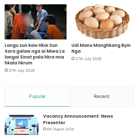
p
a
e
n
B
g
a
K
l
a
a
t
w
a
Langu sun kaw Hkai Sun
Udi Manu Manghkang Byin
n
N
Sara galaw nga ai Miwa La
Nga
g
langai Sinat pala hkra nna
a
27th July 2026
hkala hkrum
T
M
N
y
27th July 2026
L
e
A
n
h
H
t
p
Popular
Recent
e
y
P
e
D
n
Vacancy Announcement: News
F
D
Presenter
p
a
6th August 2026
a
p