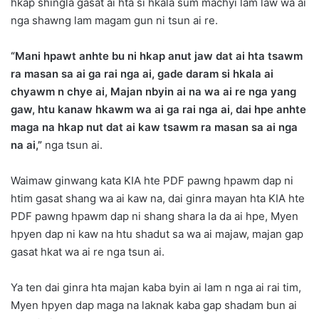
hkap shingla gasat ai hta si hkala sum machyi lam law wa ai
nga shawng lam magam gun ni tsun ai re.
“Mani hpawt anhte bu ni hkap anut jaw dat ai hta tsawm
ra masan sa ai ga rai nga ai, gade daram si hkala ai
chyawm n chye ai, Majan nbyin ai na wa ai re nga yang
gaw, htu kanaw hkawm wa ai ga rai nga ai, dai hpe anhte
maga na hkap nut dat ai kaw tsawm ra masan sa ai nga
na ai,”
nga tsun ai.
Waimaw ginwang kata KIA hte PDF pawng hpawm dap ni
htim gasat shang wa ai kaw na, dai ginra mayan hta KIA hte
PDF pawng hpawm dap ni shang shara la da ai hpe, Myen
hpyen dap ni kaw na htu shadut sa wa ai majaw, majan gap
gasat hkat wa ai re nga tsun ai.
Ya ten dai ginra hta majan kaba byin ai lam n nga ai rai tim,
Myen hpyen dap maga na laknak kaba gap shadam bun ai