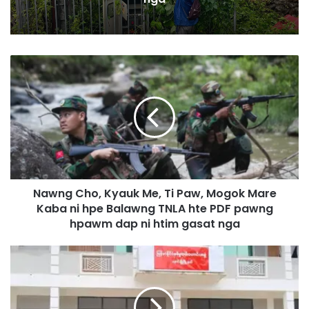
N
a
w
n
g
C
h
o
,
Nawng Cho, Kyauk Me, Ti Paw, Mogok Mare
K
Kaba ni hpe Balawng TNLA hte PDF pawng
y
a
hpawm dap ni htim gasat nga
u
k
N
M
a
e
u
,
n
T