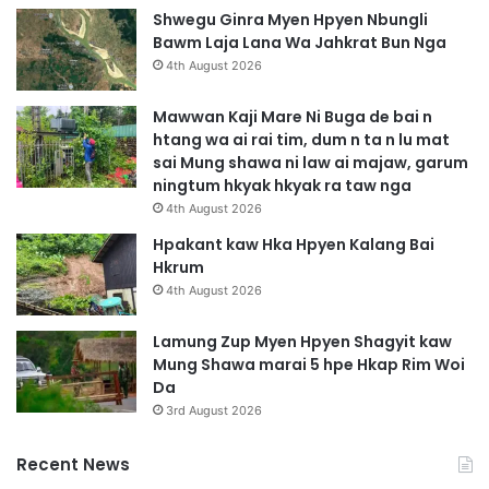
w
2
Shwegu Ginra Myen Hpyen Nbungli
n
0
Bawm Laja Lana Wa Jahkrat Bun Nga
g
J
4th August 2026
h
a
p
n
Mawwan Kaji Mare Ni Buga de bai n
a
H
htang wa ai rai tim, dum n ta n lu mat
w
p
sai Mung shawa ni law ai majaw, garum
m
e
ningtum hkyak hkyak ra taw nga
d
T
4th August 2026
a
N
p
L
Hpakant kaw Hka Hpyen Kalang Bai
n
A
Hkrum
i
h
4th August 2026
h
t
t
e
Lamung Zup Myen Hpyen Shagyit kaw
i
P
Mung Shawa marai 5 hpe Hkap Rim Woi
m
D
Da
g
F
3rd August 2026
a
P
s
a
Recent News
a
w
t