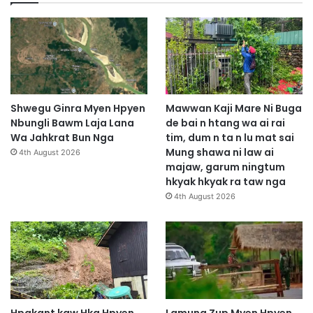
n
n
g
g
H
a
p
a
w
m
D
Shwegu Ginra Myen Hpyen
Mawwan Kaji Mare Ni Buga
a
Nbungli Bawm Laja Lana
de bai n htang wa ai rai
p
Wa Jahkrat Bun Nga
tim, dum n ta n lu mat sai
N
Mung shawa ni law ai
4th August 2026
i
majaw, garum ningtum
Z
hkyak hkyak ra taw nga
i
4th August 2026
n
g
M
a
d
u