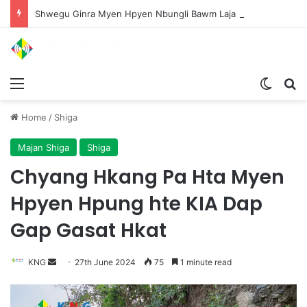
Shwegu Ginra Myen Hpyen Nbungli Bawm Laja Lana Wa Jahkrat Bun Nga
Menu
Switch
S
Home
/
Shiga
Majan Shiga
Shiga
Chyang Hkang Pa Hta Myen
Hpyen Hpung hte KIA Dap
Gap Gasat Hkat
KNG
S
27th June 2024
75
1 minute read
e
n