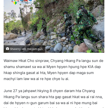
d
a
n
e
m
a
i
l
Shawng lam magam gun
Waimaw Hkat Cho sinpraw, Chyang Hkang Pa langu sun de
shamu shamawt sa wa ai Myen hpyen hpung hpe KIA dap
hkap shingla gasat ai hta, Myen hpyen dap maga sum
machyi lam law wa ai re hpe chye lu ai.
June 27 ya jahpawt hkying 8 chyen daram hta Chyang
Hkang Pa langu sun shara hta gap gasat hkat wa ai rai nna,
dai de hpyen n-gun garum bai sa wa ai ni hpe mung bai