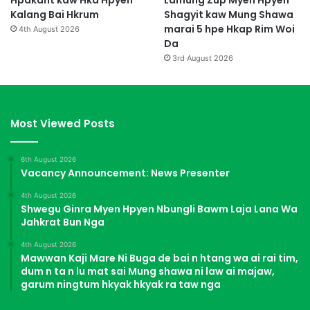
Hpakant kaw Hka Hpyen
Lamung Zup Myen Hpyen
Kalang Bai Hkrum
Shagyit kaw Mung Shawa
marai 5 hpe Hkap Rim Woi
4th August 2026
Da
3rd August 2026
Most Viewed Posts
6th August 2026
Vacancy Announcement: News Presenter
4th August 2026
Shwegu Ginra Myen Hpyen Nbungli Bawm Laja Lana Wa
Jahkrat Bun Nga
4th August 2026
Mawwan Kaji Mare Ni Buga de bai n htang wa ai rai tim,
dum n ta n lu mat sai Mung shawa ni law ai majaw,
garum ningtum hkyak hkyak ra taw nga