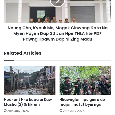
g
i
C
P
h
a
o
w
,
,
Naung Cho, Kyauk Me, Mogok Ginwang Kata Na
K
M
Myen Hpyen Dap 20 Jan Hpe TNLA hte PDF
y
o
a
Pawng Hpawm Dap Ni Zing Madu
g
u
o
k
Related Articles
k
M
M
e
a
,
r
M
e
o
K
g
a
o
b
k
a
G
Hpakant Hka kaba ai Kaw
Hkawnglan hpu ginra de
n
i
Masha (2) Si hkrum
majan matut byin nga
i
n
29th July 2026
28th July 2026
h
w