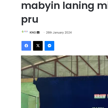
mabyin laning mi
pru
KNG
S
26th January 2024
e
Facebook
X
Messenger
n
d
a
n
e
m
a
i
l