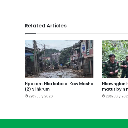
a
b
a
h
Related Articles
t
a
M
u
n
g
S
h
a
w
Hpakant Hka kaba ai Kaw Masha
Hkawnglan h
a
(2) Si hkrum
matut byin 
M
29th July 2026
28th July 202
a
r
a
i
1