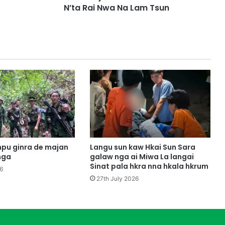
r
N’ta Rai Nwa Na Lam Tsun
e
B
a
w
m
J
a
s
a
n
L
a
m
pu ginra de majan
Langu sun kaw Hkai Sun Sara
N
nga
galaw nga ai Miwa La langai
a
Sinat pala hkra nna hkala hkrum
6
w
27th July 2026
G
a
l
a