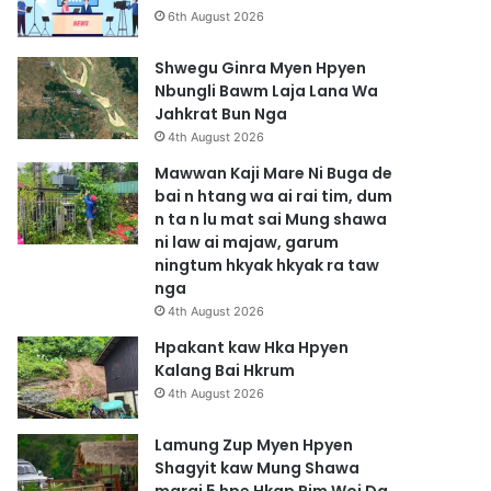
6th August 2026
Shwegu Ginra Myen Hpyen
Nbungli Bawm Laja Lana Wa
Jahkrat Bun Nga
4th August 2026
Mawwan Kaji Mare Ni Buga de
bai n htang wa ai rai tim, dum
n ta n lu mat sai Mung shawa
ni law ai majaw, garum
ningtum hkyak hkyak ra taw
nga
4th August 2026
Hpakant kaw Hka Hpyen
Kalang Bai Hkrum
4th August 2026
Lamung Zup Myen Hpyen
Shagyit kaw Mung Shawa