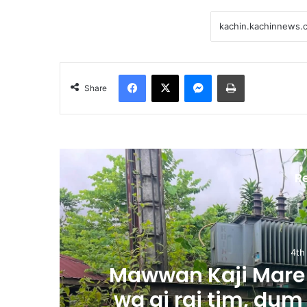
Facebook
X
Messenger
Print
Share
R
4th
m
Mawwan Kaji Mare 
wa ai rai tim, dum