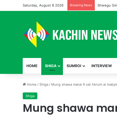
Saturday, August 8 2026
Breaking News
Shwegu Gin
HOME
SHIGA
SUMROI
INTERVIEW
Home
/
Shiga
/
Mung shawa marai 9 sat hkrum ai mabyin
Shiga
Mung shawa mara