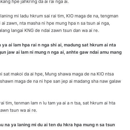
kang hpe jahkring da ai rai nga ai.
laning mi ladu hkrum sai rai tim, KIO maga de na, tengman
hi ai zawn, nta masha ni hpe mung hpa n sa tsun ai nga,
alang langai KNG de ndai zawn tsun dan wa ai re.
 ya ai lam hpa rai n nga shi ai, madung sat hkrum ai nta
un jaw ai lam ni mung n nga ai, anhte gaw ndai amu mang
ni sat makoi da ai hpe, Mung shawa maga de na KIO ntsa
a shawn maga de na ni hpe san jep ai madang sha naw galaw
i tim, tenman lam n lu tam ya ai a n tsa, sat hkrum ai hta
awn tsun wa ai re.
u na ya laning mi du ai ten du hkra hpa mung n sa tsun