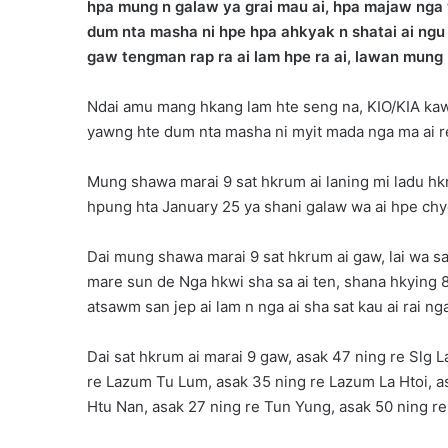
hpa mung n galaw ya grai mau ai, hpa majaw nga
dum nta masha ni hpe hpa ahkyak n shatai ai ngu 
gaw tengman rap ra ai lam hpe ra ai, lawan mung 
Ndai amu mang hkang lam hte seng na, KIO/KIA kaw
yawng hte dum nta masha ni myit mada nga ma ai r
Mung shawa marai 9 sat hkrum ai laning mi ladu h
hpung hta January 25 ya shani galaw wa ai hpe chye
Dai mung shawa marai 9 sat hkrum ai gaw, lai wa 
mare sun de Nga hkwi sha sa ai ten, shana hkying 
atsawm san jep ai lam n nga ai sha sat kau ai rai nga
Dai sat hkrum ai marai 9 gaw, asak 47 ning re Slg 
re Lazum Tu Lum, asak 35 ning re Lazum La Htoi, 
Htu Nan, asak 27 ning re Tun Yung, asak 50 ning re