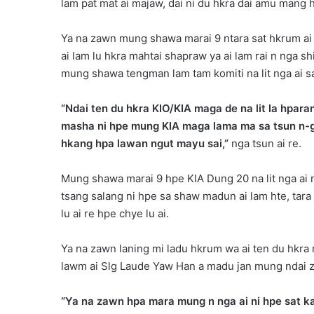
lam pat mat ai majaw, dai ni du hkra dai amu mang h
Ya na zawn mung shawa marai 9 ntara sat hkrum ai 
ai lam lu hkra mahtai shapraw ya ai lam rai n nga s
mung shawa tengman lam tam komiti na lit nga ai s
“Ndai ten du hkra KIO/KIA maga de na lit la hparan
masha ni hpe mung KIA maga lama ma sa tsun n-g
hkang hpa lawan ngut mayu sai,”
nga tsun ai re.
Mung shawa marai 9 hpe KIA Dung 20 na lit nga ai 
tsang salang ni hpe sa shaw madun ai lam hte, tar
lu ai re hpe chye lu ai.
Ya na zawn laning mi ladu hkrum wa ai ten du hkra ra
lawm ai Slg Laude Yaw Han a madu jan mung ndai z
“Ya na zawn hpa mara mung n nga ai ni hpe sat ka