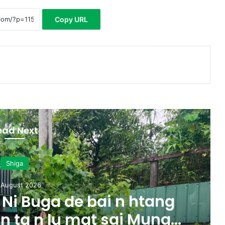
Copy URL
ead Next
Shiga
 August 2026
Ni Buga de bai n htang
 n ta n lu mat sai Mung