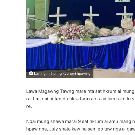
Laning mi hpring kyuhpyi hpawng
Lawa Magawng Tawng mare hta sat hkrum ai mung s
rai tim, dai ni ten du hkra tara rap ra ai lam rai n lu
re.
Ndai mung shawa marai 9 sat hkrum ai amu mang hk
hpaw nna, July shata kaw na san jep taw nga ai ga