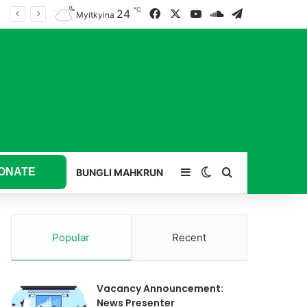
℃
24
Facebook
X
YouTube
SoundCloud
Telegram
Myitkyina
ONATE
Sidebar
Switch skin
Search for
BUNGLI MAHKRUN
Popular
Recent
Vacancy Announcement:
News Presenter