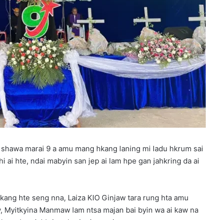
hawa marai 9 a amu mang hkang laning mi ladu hkrum sai
 shi ai hte, ndai mabyin san jep ai lam hpe gan jahkring da ai
ang hte seng nna, Laiza KIO Ginjaw tara rung hta amu
w, Myitkyina Manmaw lam ntsa majan bai byin wa ai kaw na