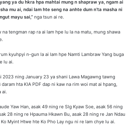
 yang ya du hkra hpa mahtai mung n shapraw ya, ngam ai
sha mu ai, ndai lam hte seng na anhte dum n’ta masha ni
ngut mayu sai,”
nga tsun ai re.
 na tengman rap ra ai lam hpe lu la na matu, mung shawa
e.
krum kyuhpyi n-gun la ai lam hpe Namti Lambraw Yang buga
 lu ai.
sai 2023 ning January 23 ya shani Lawa Magawng tawng
8 daram hta KIA PDF dap ni kaw na rim woi mat ai hpang,
 ai.
Laude Yaw Han, asak 49 ning re Slg Kyaw Soe, asak 56 ning
asak 28 ning re Hpauma Hkawn Bu, asak 28 ning re Jan Ndau
 Ko Myint Htwe hte Ko Pho Lay ngu ni re lam chye lu ai.