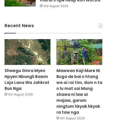
marai 5 hpe Hkap Rim Woi Da
3rd August 2026
Recent News
Shwegu Ginra Myen
Mawwan Kaji Mare Ni
Hpyen Nbungli Bawm
Buga de bai n htang
Laja Lana Wa Jahkrat
wa ai rai tim, dum n ta
Bun Nga
n lu mat sai Mung
shawa ni law ai
4th August 2026
majaw, garum
ningtum hkyak hkyak
ra taw nga
4th August 2026