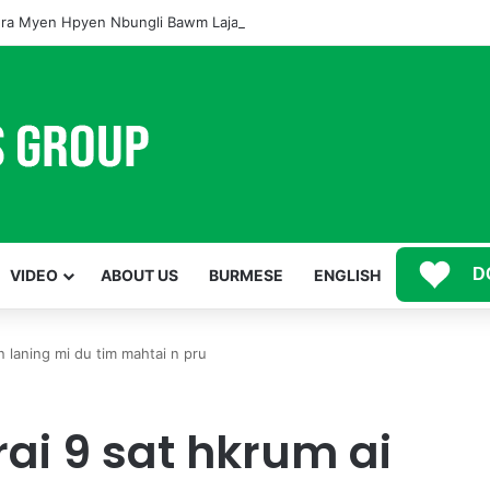
ra Myen Hpyen Nbungli Bawm Laja Lana Wa Jahkrat Bun Nga
D
VIDEO
ABOUT US
BURMESE
ENGLISH
 laning mi du tim mahtai n pru
i 9 sat hkrum ai