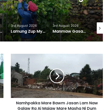
majaw, garum ningtum
ak ra taw nga
3rd August 2026
3rd August 2026
31st July
w Hka Hpyen Kalang Bai Hkrum
Lamung Zup Myen Hpyen Shagyit kaw Mung Shawa marai 5 hpe Hkap Rim Woi Da
Manmaw Gasat Majan Bai Gan Zim Taw Sai
N
a
m
h
p
a
k
k
a
Namhpakka Mare Bawm Jasan Lam Naw
M
Galaw Ra Ai Majaw Mare Masha Ni Dum
a