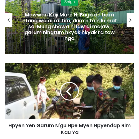
Shiga
Mawwan Kaji Mare Ni Buga de bai n
htang wa ai rai tim, dum n ta n lu mat
sai Mung shawa ni law ai majaw,
garum ningtum hkyak hkyak ra taw
nga
H
p
y
e
n
Y
e
n
G
Hpyen Yen Garum N'gu Hpe Myen Hpyendap Rim
a
Kau Ya
r
u