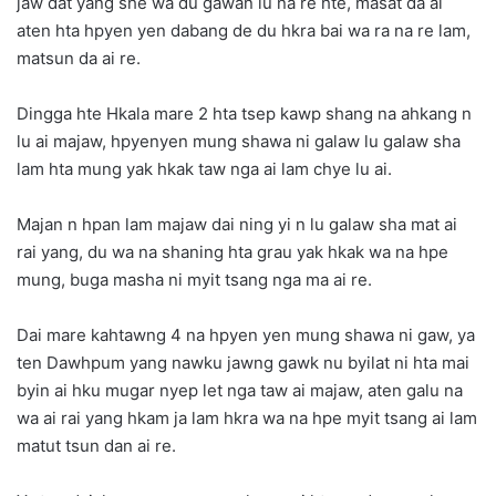
jaw dat yang she wa du gawan lu na re hte, masat da ai
aten hta hpyen yen dabang de du hkra bai wa ra na re lam,
matsun da ai re.
Dingga hte Hkala mare 2 hta tsep kawp shang na ahkang n
lu ai majaw, hpyenyen mung shawa ni galaw lu galaw sha
lam hta mung yak hkak taw nga ai lam chye lu ai.
Majan n hpan lam majaw dai ning yi n lu galaw sha mat ai
rai yang, du wa na shaning hta grau yak hkak wa na hpe
mung, buga masha ni myit tsang nga ma ai re.
Dai mare kahtawng 4 na hpyen yen mung shawa ni gaw, ya
ten Dawhpum yang nawku jawng gawk nu byilat ni hta mai
byin ai hku mugar nyep let nga taw ai majaw, aten galu na
wa ai rai yang hkam ja lam hkra wa na hpe myit tsang ai lam
matut tsun dan ai re.