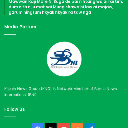
Mawwan Kaji Mare Ni Buga de bai n htang wa ai rai tim,
dum n ta n lu mat sai Mung shawa ni law ai majaw,
garum ningtum hkyak hkyak ra taw nga
Media Partner
Kachin News Group (KNG) is Network Member of Burma News
International (BNI)
Follow Us