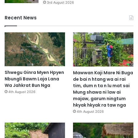
3rd August 2026
Recent News
Shwegu Ginra Myen Hpyen
Mawwan Kaji Mare Ni Buga
Nbungli Bawm Laja Lana
de bai n htang wa ai rai
Wa Jahkrat Bun Nga
tim, dum n ta n lu mat sai
Mung shawa ni law ai
4th August 2026
majaw, garum ningtum
hkyak hkyak ra taw nga
4th August 2026