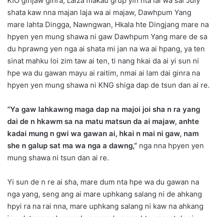
KIO ginjaw ginra, Laiza makau grup yin hta lai wa sai July
shata kaw nna majan laja wa ai majaw, Dawhpum Yang
mare lahta Dingga, Nawngwan, Hkala hte Dingjang mare na
hpyen yen mung shawa ni gaw Dawhpum Yang mare de sa
du hprawng yen nga ai shata mi jan na wa ai hpang, ya ten
sinat mahku loi zim taw ai ten, ti nang hkai da ai yi sun ni
hpe wa du gawan mayu ai raitim, nmai ai lam dai ginra na
hpyen yen mung shawa ni KNG shiga dap de tsun dan ai re.
“Ya gaw lahkawng maga dap na majoi joi sha n ra yang
dai de n hkawm sa na matu matsun da ai majaw, anhte
kadai mung n gwi wa gawan ai, hkai n mai ni gaw, nam
she n galup sat ma wa nga a dawng,”
nga nna hpyen yen
mung shawa ni tsun dan ai re.
Yi sun de n re ai sha, mare dum nta hpe wa du gawan na
nga yang, seng ang ai mare uphkang salang ni de ahkang
hpyi ra na rai nna, mare uphkang salang ni kaw na ahkang