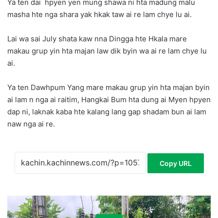
Ya ten dai hpyen yen mung shawa ni hta madung malu
masha hte nga shara yak hkak taw ai re lam chye lu ai.
Lai wa sai July shata kaw nna Dingga hte Hkala mare
makau grup yin hta majan law dik byin wa ai re lam chye lu
ai.
Ya ten Dawhpum Yang mare makau grup yin hta majan byin
ai lam n nga ai raitim, Hangkai Bum hta dung ai Myen hpyen
dap ni, laknak kaba hte kalang lang gap shadam bun ai lam
naw nga ai re.
Copy URL