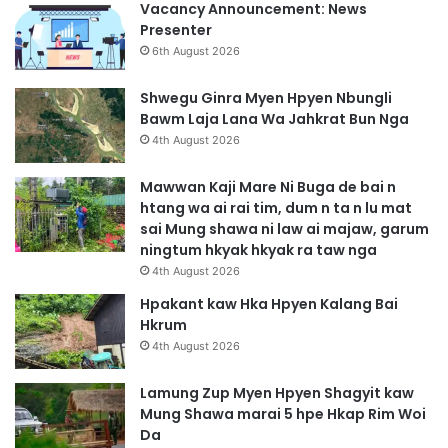
Y
Vacancy Announcement: News
e
Presenter
n
6th August 2026
N
a
Shwegu Ginra Myen Hpyen Nbungli
M
Bawm Laja Lana Wa Jahkrat Bun Nga
a
4th August 2026
t
u
Mawwan Kaji Mare Ni Buga de bai n
H
htang wa ai rai tim, dum n ta n lu mat
k
sai Mung shawa ni law ai majaw, garum
y
ningtum hkyak hkyak ra taw nga
e
4th August 2026
n
S
Hpakant kaw Hka Hpyen Kalang Bai
h
Hkrum
a
4th August 2026
j
i
Lamung Zup Myen Hpyen Shagyit kaw
n
Mung Shawa marai 5 hpe Hkap Rim Woi
Da