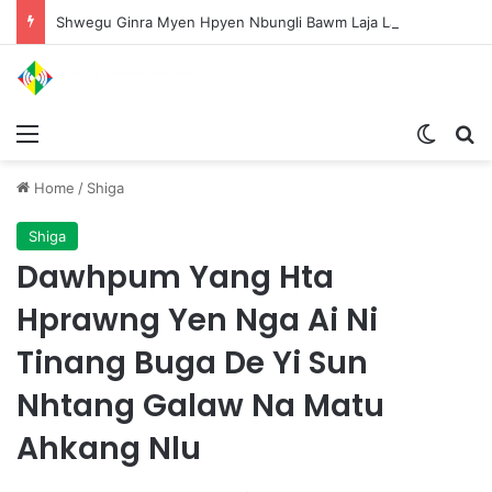
Shwegu Ginra Myen Hpyen Nbungli Bawm Laja Lana Wa Jahkrat Bun Nga
Menu
Switch
S
Home
/
Shiga
Shiga
Dawhpum Yang Hta
Hprawng Yen Nga Ai Ni
Tinang Buga De Yi Sun
Nhtang Galaw Na Matu
Ahkang Nlu