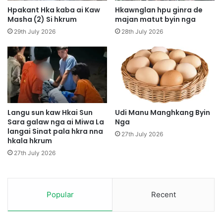
i
u
Hpakant Hka kaba ai Kaw
Hkawnglan hpu ginra de
m
K
Masha (2) Si hkrum
majan matut byin nga
K
a
29th July 2026
28th July 2026
a
w
u
n
Y
n
a
a
M
y
i
t
Langu sun kaw Hkai Sun
Udi Manu Manghkang Byin
Sara galaw nga ai Miwa La
Nga
k
langai Sinat pala hkra nna
y
27th July 2026
hkala hkrum
i
n
27th July 2026
a
D
e
Popular
Recent
B
a
i