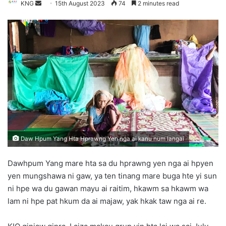
KNG
S
15th August 2023
74
2 minutes read
e
n
d
a
n
e
m
a
i
l
Daw Hpum Yang Hta Hprawng Yen nga ai kanu num langai
Dawhpum Yang mare hta sa du hprawng yen nga ai hpyen
yen mungshawa ni gaw, ya ten tinang mare buga hte yi sun
ni hpe wa du gawan mayu ai raitim, hkawm sa hkawm wa
lam ni hpe pat hkum da ai majaw, yak hkak taw nga ai re.