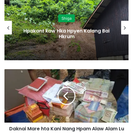
Shiga
Hpakant kaw Hka Hpyen Kalang Bai
Hkrum
D
a
k
n
a
i
M
a
r
Daknai Mare hta Kani Nang Hpam Alaw Alam Lu
e