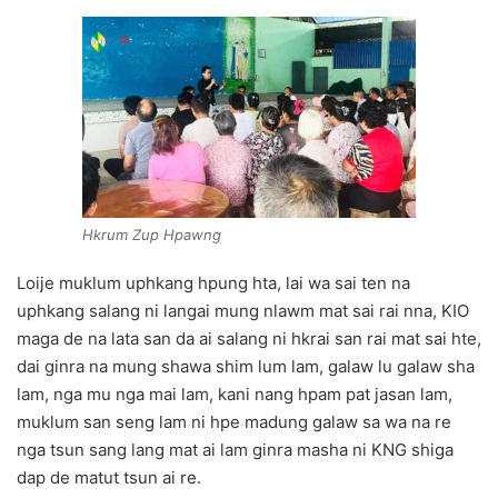
Hkrum Zup Hpawng
Loije muklum uphkang hpung hta, lai wa sai ten na
uphkang salang ni langai mung nlawm mat sai rai nna, KIO
maga de na lata san da ai salang ni hkrai san rai mat sai hte,
dai ginra na mung shawa shim lum lam, galaw lu galaw sha
lam, nga mu nga mai lam, kani nang hpam pat jasan lam,
muklum san seng lam ni hpe madung galaw sa wa na re
nga tsun sang lang mat ai lam ginra masha ni KNG shiga
dap de matut tsun ai re.