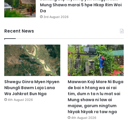
p
Mung Shawa marai 5 hpe Hkap Rim Woi
a
Da
w
3rd August 2026
S
h
Recent News
a
r
i
n
N
g
a
Shwegu Ginra Myen Hpyen
Mawwan Kaji Mare Ni Buga
Nbungli Bawm Laja Lana
de bai n htang wa ai rai
Wa Jahkrat Bun Nga
tim, dum n ta n lu mat sai
Mung shawa ni law ai
4th August 2026
majaw, garum ningtum
hkyak hkyak ra taw nga
4th August 2026