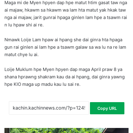
Maga mi de Myen hpyen dap hpe matut htim gasat taw nga
ai majaw, hkawm sa hkawm wa lam hta matut yak hkak taw
nga ai majaw, jarit gunrai hpaga ginlen lam hpe a tsawm rai
n lu hpaw shi ai re.
Nmawk Loije Lam hpaw ai hpang she dai ginra hta hpaga
gun rai ginlen ai lam hpe a tsawm galaw sa wa lu na re lam
matut chye lu ai.
Loije Muklum hpe Myen hpyen dap maga April praw 8 ya
shana hprawng shakram kau da ai hpang, dai ginra yawng
hpe KIO maga up madu kau lu sai re.
Copy URL