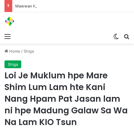
Mawwan Kaji Mare Ni Buga de bai n htang wa ai rai tim, dum n ta n lu mat sai Mung shawa ni law ai majaw, garum ningtum hkyak hkyak ra taw nga
Menu
Switch
S
Home
/
Shiga
Shiga
Loi Je Muklum hpe Mare
Shim Lum Lam hte Kani
Nang Hpam Pat Jasan lam
ni hpe Madung Galaw Sa Wa
Na Lam KIO Tsun