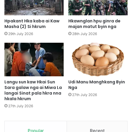
m
w
L
N
u
g
Hpakant Hka kaba ai Kaw
Hkawnglan hpu ginra de
R
a
Masha (2) Si hkrum
majan matut byin nga
i
A
29th July 2026
28th July 2026
m
i
W
a
i
m
a
w
M
Langu sun kaw Hkai Sun
Udi Manu Manghkang Byin
a
Sara galaw nga ai Miwa La
Nga
langai Sinat pala hkra nna
r
27th July 2026
hkala hkrum
e
H
27th July 2026
t
a
H
k
Popular
Recent