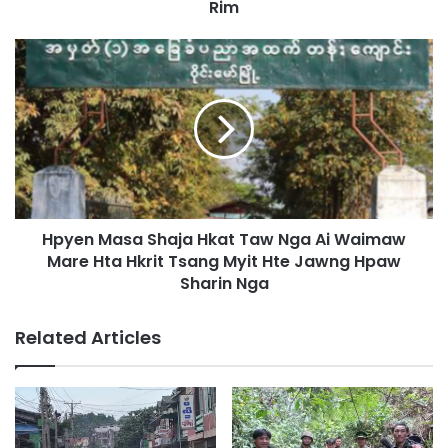
Rim
h
t
a
H
K
p
a
y
n
e
i
n
N
M
a
a
n
s
g
a
H
Hpyen Masa Shaja Hkat Taw Nga Ai Waimaw
S
p
Mare Hta Hkrit Tsang Myit Hte Jawng Hpaw
h
a
a
Sharin Nga
m
j
A
a
Related Articles
l
H
a
k
w
a
A
t
l
T
a
a