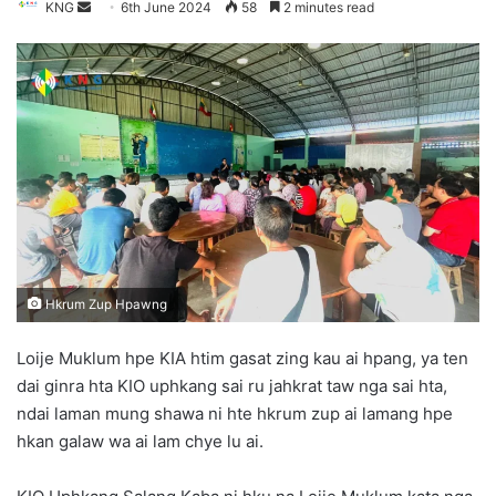
KNG
S
6th June 2024
58
2 minutes read
e
n
d
a
n
e
m
a
i
l
Hkrum Zup Hpawng
Loije Muklum hpe KIA htim gasat zing kau ai hpang, ya ten
dai ginra hta KIO uphkang sai ru jahkrat taw nga sai hta,
ndai laman mung shawa ni hte hkrum zup ai lamang hpe
hkan galaw wa ai lam chye lu ai.