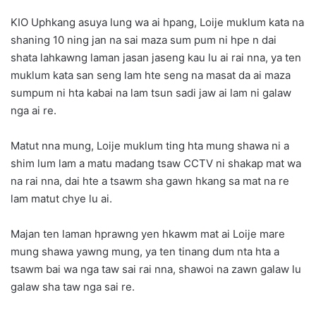
KIO Uphkang asuya lung wa ai hpang, Loije muklum kata na
shaning 10 ning jan na sai maza sum pum ni hpe n dai
shata lahkawng laman jasan jaseng kau lu ai rai nna, ya ten
muklum kata san seng lam hte seng na masat da ai maza
sumpum ni hta kabai na lam tsun sadi jaw ai lam ni galaw
nga ai re.
Matut nna mung, Loije muklum ting hta mung shawa ni a
shim lum lam a matu madang tsaw CCTV ni shakap mat wa
na rai nna, dai hte a tsawm sha gawn hkang sa mat na re
lam matut chye lu ai.
Majan ten laman hprawng yen hkawm mat ai Loije mare
mung shawa yawng mung, ya ten tinang dum nta hta a
tsawm bai wa nga taw sai rai nna, shawoi na zawn galaw lu
galaw sha taw nga sai re.