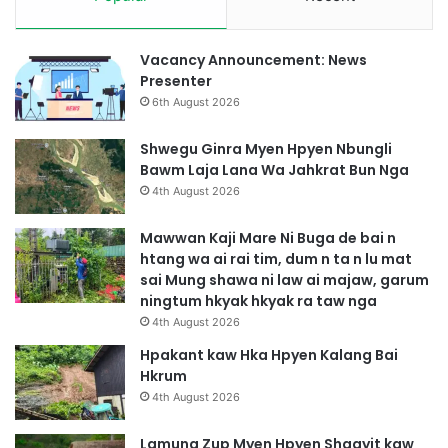
r
i
t
Vacancy Announcement: News
T
Presenter
s
6th August 2026
a
n
Shwegu Ginra Myen Hpyen Nbungli
g
Bawm Laja Lana Wa Jahkrat Bun Nga
M
4th August 2026
y
i
Mawwan Kaji Mare Ni Buga de bai n
t
htang wa ai rai tim, dum n ta n lu mat
H
sai Mung shawa ni law ai majaw, garum
t
ningtum hkyak hkyak ra taw nga
e
4th August 2026
J
a
Hpakant kaw Hka Hpyen Kalang Bai
w
Hkrum
n
4th August 2026
g
H
Lamung Zup Myen Hpyen Shagyit kaw