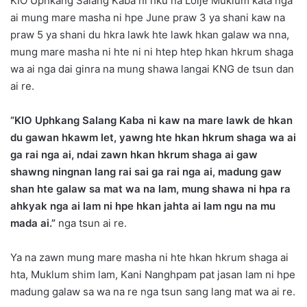
KIO Uphkang Salang Kaba ni hku na Loije Muklum kata nga
ai mung mare masha ni hpe June praw 3 ya shani kaw na
praw 5 ya shani du hkra lawk hte lawk hkan galaw wa nna,
mung mare masha ni hte ni ni htep htep hkan hkrum shaga
wa ai nga dai ginra na mung shawa langai KNG de tsun dan
ai re.
“KIO Uphkang Salang Kaba ni kaw na mare lawk de hkan
du gawan hkawm let, yawng hte hkan hkrum shaga wa ai
ga rai nga ai, ndai zawn hkan hkrum shaga ai gaw
shawng ningnan lang rai sai ga rai nga ai, madung gaw
shan hte galaw sa mat wa na lam, mung shawa ni hpa ra
ahkyak nga ai lam ni hpe hkan jahta ai lam ngu na mu
mada ai.”
nga tsun ai re.
Ya na zawn mung mare masha ni hte hkan hkrum shaga ai
hta, Muklum shim lam, Kani Nanghpam pat jasan lam ni hpe
madung galaw sa wa na re nga tsun sang lang mat wa ai re.