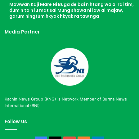
Mawwan Kaji Mare Ni Buga de bai n htang wa ai rai tim,
dum n ta n lu mat sai Mung shawa ni law ai majaw,
garum ningtum hkyak hkyak ra taw nga
Media Partner
Kachin News Group (KNG) is Network Member of Burma News
International (BNI)
Follow Us