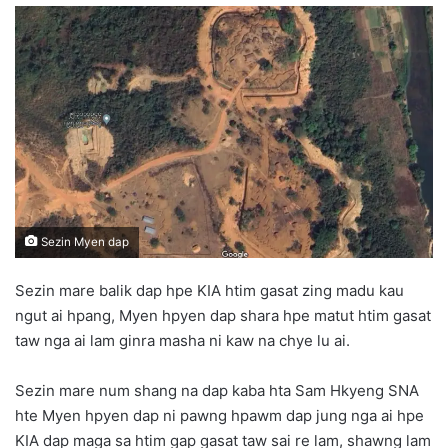
n
d
a
n
e
m
a
i
l
Sezin Myen dap
Sezin mare balik dap hpe KIA htim gasat zing madu kau
ngut ai hpang, Myen hpyen dap shara hpe matut htim gasat
taw nga ai lam ginra masha ni kaw na chye lu ai.
Sezin mare num shang na dap kaba hta Sam Hkyeng SNA
hte Myen hpyen dap ni pawng hpawm dap jung nga ai hpe
KIA dap maga sa htim gap gasat taw sai re lam, shawng lam