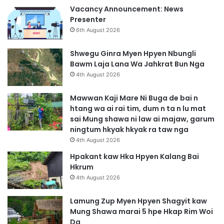
D
i
Vacancy Announcement: News
u
S
Presenter
m
h
6th August 2026
N
i
’
n
Shwegu Ginra Myen Hpyen Nbungli
t
g
Bawm Laja Lana Wa Jahkrat Bun Nga
a
g
4th August 2026
H
y
k
i
Mawwan Kaji Mare Ni Buga de bai n
r
m
htang wa ai rai tim, dum n ta n lu mat
u
A
sai Mung shawa ni law ai majaw, garum
H
h
ningtum hkyak hkyak ra taw nga
t
k
4th August 2026
e
a
n
w
Hpakant kaw Hka Hpyen Kalang Bai
N
A
Hkrum
g
h
4th August 2026
a
k
a
Lamung Zup Myen Hpyen Shagyit kaw
n
Mung Shawa marai 5 hpe Hkap Rim Woi
g
Da