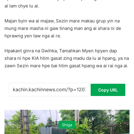
ai lam chye lu ai.
Majan byin wa ai majaw, Sezin mare makau grup yin na
mung mare masha ni gaw tinang man ang ai shara ni de
hprawng yen taw nga ai re.
Hpakant ginra na Gwihka, Tamahkan Myen hpyen dap
shara ni hpe KIA htim gasat zing madu da lu ai hpang, ya na
zawn Sezin mare hpe bai htim gasat hpang wa ai rai nga ai.
Copy URL
Shiga