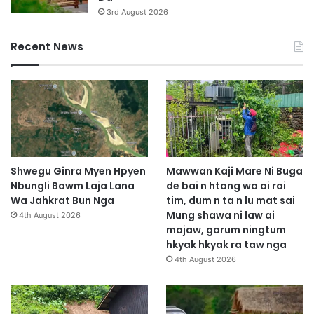
T
3rd August 2026
a
w
Recent News
t
L
a
i
N
g
a
Shwegu Ginra Myen Hpyen
Mawwan Kaji Mare Ni Buga
Nbungli Bawm Laja Lana
de bai n htang wa ai rai
Wa Jahkrat Bun Nga
tim, dum n ta n lu mat sai
Mung shawa ni law ai
4th August 2026
majaw, garum ningtum
hkyak hkyak ra taw nga
4th August 2026