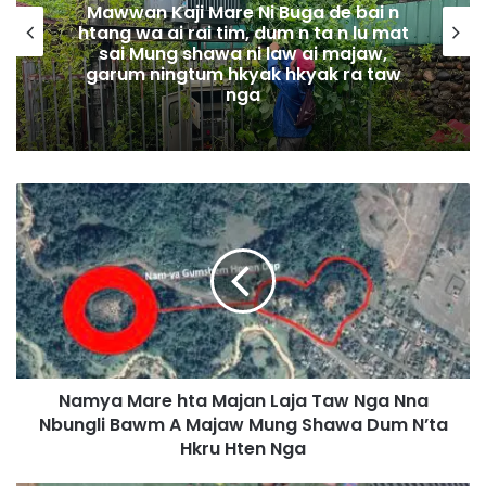
Mawwan Kaji Mare Ni Buga de bai n
htang wa ai rai tim, dum n ta n lu mat
sai Mung shawa ni law ai majaw,
garum ningtum hkyak hkyak ra taw
nga
N
a
m
y
a
M
a
r
e
Namya Mare hta Majan Laja Taw Nga Nna
h
Nbungli Bawm A Majaw Mung Shawa Dum N’ta
t
a
Hkru Hten Nga
M