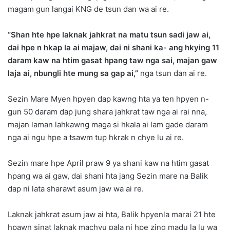
magam gun langai KNG de tsun dan wa ai re.
“Shan hte hpe laknak jahkrat na matu tsun sadi jaw ai,
dai hpe n hkap la ai majaw, dai ni shani ka- ang hkying 11
daram kaw na htim gasat hpang taw nga sai, majan gaw
laja ai, nbungli hte mung sa gap ai,”
nga tsun dan ai re.
Sezin Mare Myen hpyen dap kawng hta ya ten hpyen n-
gun 50 daram dap jung shara jahkrat taw nga ai rai nna,
majan laman lahkawng maga si hkala ai lam gade daram
nga ai ngu hpe a tsawm tup hkrak n chye lu ai re.
Sezin mare hpe April praw 9 ya shani kaw na htim gasat
hpang wa ai gaw, dai shani hta jang Sezin mare na Balik
dap ni lata sharawt asum jaw wa ai re.
Laknak jahkrat asum jaw ai hta, Balik hpyenla marai 21 hte
hpawn sinat laknak machyu pala ni hpe zing madu la lu wa