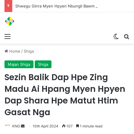
Shwegu Ginra Myen Hpyen Nbungli Bawm Laja Lana Wa Jahkrat Bun Nga
Menu
Switch
S
Home
/
Shiga
Majan Shiga
Shiga
Sezin Balik Dap Hpe Zing
Madu Ai Hpang Myen Hpyen
Dap Shara Hpe Matut Htim
Gasat Nga
KNG
S
10th April 2024
107
1 minute read
e