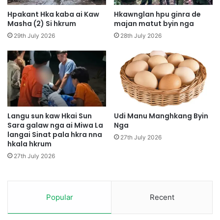
l
g
Hpakant Hka kaba ai Kaw
Hkawnglan hpu ginra de
i
N
Masha (2) Si hkrum
majan matut byin nga
B
g
29th July 2026
28th July 2026
a
a
w
a
m
i
A
K
M
o
a
k
j
a
a
n
Langu sun kaw Hkai Sun
Udi Manu Manghkang Byin
w
g
Sara galaw nga ai Miwa La
Nga
M
langai Sinat pala hkra nna
M
27th July 2026
hkala hkrum
u
N
n
D
27th July 2026
g
A
S
A
h
d
a
a
Popular
Recent
w
p
a
n