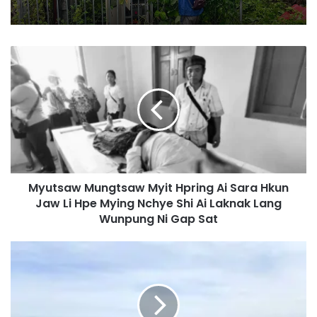
M
y
u
t
s
a
w
M
u
Myutsaw Mungtsaw Myit Hpring Ai Sara Hkun
n
Jaw Li Hpe Mying Nchye Shi Ai Laknak Lang
g
t
Wunpung Ni Gap Sat
s
a
J
w
i
M
n
y
g
i
h