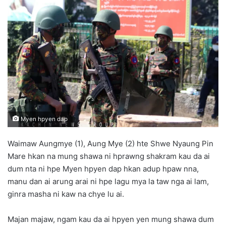
n
d
a
n
e
m
a
i
l
Myen hpyen dap
Waimaw Aungmye (1), Aung Mye (2) hte Shwe Nyaung Pin
Mare hkan na mung shawa ni hprawng shakram kau da ai
dum nta ni hpe Myen hpyen dap hkan adup hpaw nna,
manu dan ai arung arai ni hpe lagu mya la taw nga ai lam,
ginra masha ni kaw na chye lu ai.
Majan majaw, ngam kau da ai hpyen yen mung shawa dum