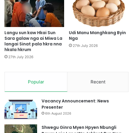
G
H
a
p
l
e
a
M
w
y
N
Langu sun kaw Hkai Sun
Udi Manu Manghkang Byin
i
Sara galaw nga ai Miwa La
Nga
a
n
langai Sinat pala hkra nna
M
27th July 2026
hkala hkrum
g
a
N
t
27th July 2026
c
u
h
M
y
y
e
Popular
Recent
i
S
n
h
g
i
J
Vacancy Announcement: News
A
a
Presenter
i
h
6th August 2026
L
p
a
a
Shwegu Ginra Myen Hpyen Nbungli
k
n