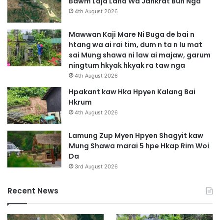
Bawm Laja Lana Wa Jahkrat Bun Nga
n
H
4th August 2026
a
k
k
a
Mawwan Kaji Mare Ni Buga de bai n
L
n
htang wa ai rai tim, dum n ta n lu mat
a
H
sai Mung shawa ni law ai majaw, garum
n
t
ningtum hkyak hkyak ra taw nga
g
a
4th August 2026
W
G
u
a
Hpakant kaw Hka Hpyen Kalang Bai
n
h
Hkrum
p
k
4th August 2026
u
y
n
i
Lamung Zup Myen Hpyen Shagyit kaw
g
n
Mung Shawa marai 5 hpe Hkap Rim Woi
N
N
Da
i
g
3rd August 2026
G
a
a
Recent News
p
S
a