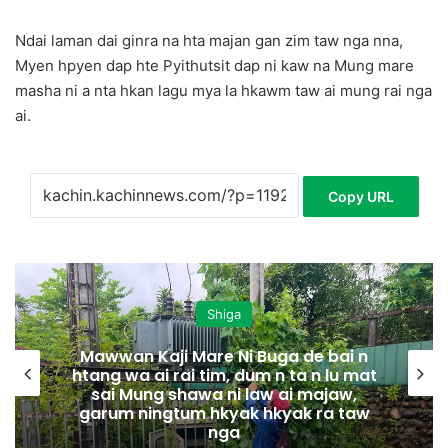
Ndai laman dai ginra na hta majan gan zim taw nga nna,
Myen hpyen dap hte Pyithutsit dap ni kaw na Mung mare
masha ni a nta hkan lagu mya la hkawm taw ai mung rai nga
ai.
Copy URL
Shiga
Mawwan Kaji Mare Ni Buga de bai n
htang wa ai rai tim, dum n ta n lu mat
sai Mung shawa ni law ai majaw,
garum ningtum hkyak hkyak ra taw
nga