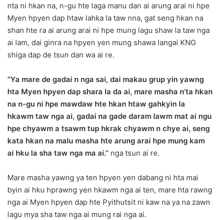
nta ni hkan na, n-gu hte laga manu dan ai arung arai ni hpe
Myen hpyen dap htaw lahka la taw nna, gat seng hkan na
shan hte ra ai arung arai ni hpe mung lagu shaw la taw nga
ai lam, dai ginra na hpyen yen mung shawa langai KNG
shiga dap de tsun dan wa ai re.
“Ya mare de gadai n nga sai, dai makau grup yin yawng
hta Myen hpyen dap shara la da ai, mare masha n’ta hkan
na n-gu ni hpe mawdaw hte hkan htaw gahkyin la
hkawm taw nga ai, gadai na gade daram lawm mat ai ngu
hpe chyawm a tsawm tup hkrak chyawm n chye ai, seng
kata hkan na malu masha hte arung arai hpe mung kam
ai hku la sha taw nga ma ai.”
nga tsun ai re.
Mare masha yawng ya ten hpyen yen dabang ni hta mai
byin ai hku hprawng yen hkawm nga ai ten, mare hta rawng
nga ai Myen hpyen dap hte Pyithutsit ni kaw na ya na zawn
lagu mya sha taw nga ai mung rai nga ai.