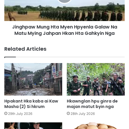
t
p
H
a
p
w
r
M
i
Jinghpaw Mung Hta Myen Hpyenla Galaw Na
u
n
Matu Mying Jahpan Hkan Hta Gahkyin Nga
n
g
g
A
H
Related Articles
i
t
S
a
a
M
r
y
a
e
H
n
k
H
u
p
n
y
Hpakant Hka kaba ai Kaw
Hkawnglan hpu ginra de
J
e
Masha (2) Si hkrum
majan matut byin nga
a
n
29th July 2026
28th July 2026
w
l
L
a
i