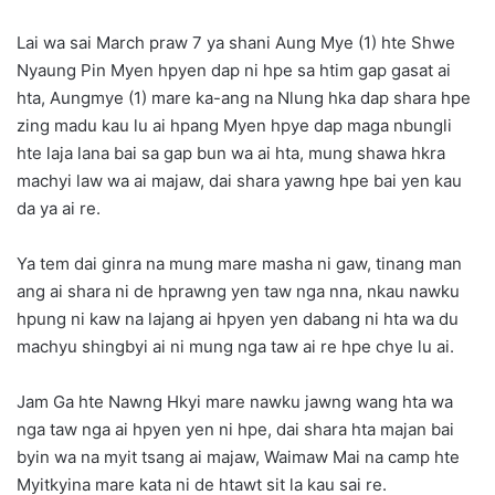
Lai wa sai March praw 7 ya shani Aung Mye (1) hte Shwe
Nyaung Pin Myen hpyen dap ni hpe sa htim gap gasat ai
hta, Aungmye (1) mare ka-ang na Nlung hka dap shara hpe
zing madu kau lu ai hpang Myen hpye dap maga nbungli
hte laja lana bai sa gap bun wa ai hta, mung shawa hkra
machyi law wa ai majaw, dai shara yawng hpe bai yen kau
da ya ai re.
Ya tem dai ginra na mung mare masha ni gaw, tinang man
ang ai shara ni de hprawng yen taw nga nna, nkau nawku
hpung ni kaw na lajang ai hpyen yen dabang ni hta wa du
machyu shingbyi ai ni mung nga taw ai re hpe chye lu ai.
Jam Ga hte Nawng Hkyi mare nawku jawng wang hta wa
nga taw nga ai hpyen yen ni hpe, dai shara hta majan bai
byin wa na myit tsang ai majaw, Waimaw Mai na camp hte
Myitkyina mare kata ni de htawt sit la kau sai re.