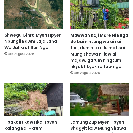
t
Shwegu Ginra Myen Hpyen
Mawwan Kaji Mare Ni Buga
Nbungli Bawm Laja Lana
de bai n htang wa ai rai
Wa Jahkrat Bun Nga
tim, dum n ta n lu mat sai
Mung shawa ni law ai
4th August 2026
majaw, garum ningtum
hkyak hkyak ra taw nga
4th August 2026
Hpakant kaw Hka Hpyen
Lamung Zup Myen Hpyen
Kalang Bai Hkrum
Shagyit kaw Mung Shawa