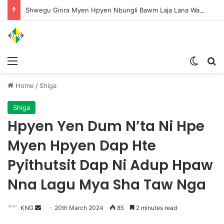
Shwegu Ginra Myen Hpyen Nbungli Bawm Laja Lana Wa Jahkrat Bun Nga
Menu
Switch
S
Home
/
Shiga
Shiga
Hpyen Yen Dum N’ta Ni Hpe
Myen Hpyen Dap Hte
Pyithutsit Dap Ni Adup Hpaw
Nna Lagu Mya Sha Taw Nga
KNG
S
20th March 2024
85
2 minutes read
e