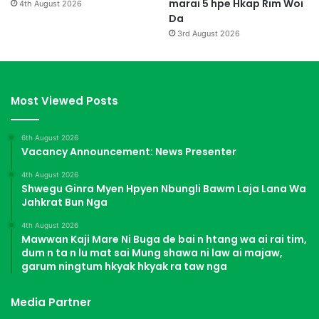
marai 5 hpe Hkap Rim Woi
4th August 2026
Da
3rd August 2026
Most Viewed Posts
6th August 2026
Vacancy Announcement: News Presenter
4th August 2026
Shwegu Ginra Myen Hpyen Nbungli Bawm Laja Lana Wa
Jahkrat Bun Nga
4th August 2026
Mawwan Kaji Mare Ni Buga de bai n htang wa ai rai tim,
dum n ta n lu mat sai Mung shawa ni law ai majaw,
garum ningtum hkyak hkyak ra taw nga
Media Partner