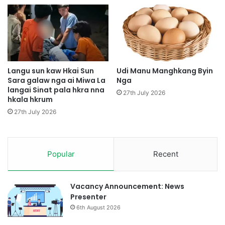
y
u
s
h
a
y
i
Langu sun kaw Hkai Sun
Udi Manu Manghkang Byin
S
Sara galaw nga ai Miwa La
Nga
langai Sinat pala hkra nna
h
27th July 2026
hkala hkrum
i
m
27th July 2026
L
a
m
Popular
Recent
Vacancy Announcement: News
Presenter
6th August 2026