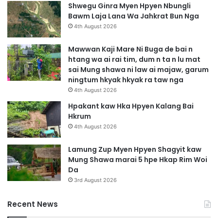
Shwegu Ginra Myen Hpyen Nbungli
Bawm Laja Lana Wa Jahkrat Bun Nga
4th August 2026
Mawwan Kaji Mare Ni Buga de bai n
htang wa ai rai tim, dum n ta n lu mat
sai Mung shawa ni law ai majaw, garum
ningtum hkyak hkyak ra taw nga
4th August 2026
Hpakant kaw Hka Hpyen Kalang Bai
Hkrum
4th August 2026
Lamung Zup Myen Hpyen Shagyit kaw
Mung Shawa marai 5 hpe Hkap Rim Woi
Da
3rd August 2026
Recent News