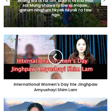
htang wa ai rai tim, dum n ta n lu mat
sai Mung shawa ni law ai majaw,
garum ningtum hkyak hkyak ra taw
nga
I
n
t
e
r
n
a
t
i
International Women's Day hte Jinghpaw
o
Amyushayi Shim Lam
n
a
l
K
W
N
o
G