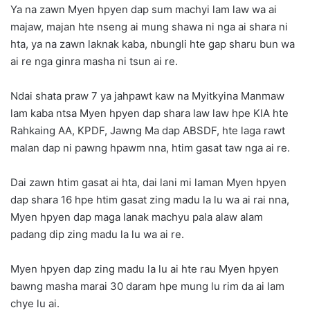
Ya na zawn Myen hpyen dap sum machyi lam law wa ai
majaw, majan hte nseng ai mung shawa ni nga ai shara ni
hta, ya na zawn laknak kaba, nbungli hte gap sharu bun wa
ai re nga ginra masha ni tsun ai re.
Ndai shata praw 7 ya jahpawt kaw na Myitkyina Manmaw
lam kaba ntsa Myen hpyen dap shara law law hpe KIA hte
Rahkaing AA, KPDF, Jawng Ma dap ABSDF, hte laga rawt
malan dap ni pawng hpawm nna, htim gasat taw nga ai re.
Dai zawn htim gasat ai hta, dai lani mi laman Myen hpyen
dap shara 16 hpe htim gasat zing madu la lu wa ai rai nna,
Myen hpyen dap maga lanak machyu pala alaw alam
padang dip zing madu la lu wa ai re.
Myen hpyen dap zing madu la lu ai hte rau Myen hpyen
bawng masha marai 30 daram hpe mung lu rim da ai lam
chye lu ai.