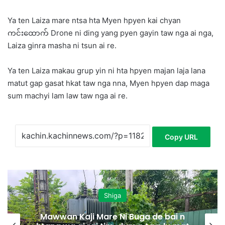
Ya ten Laiza mare ntsa hta Myen hpyen kai chyan
ကင်းထောက် Drone ni ding yang pyen gayin taw nga ai nga,
Laiza ginra masha ni tsun ai re.
Ya ten Laiza makau grup yin ni hta hpyen majan laja lana
matut gap gasat hkat taw nga nna, Myen hpyen dap maga
sum machyi lam law taw nga ai re.
Copy URL
Shiga
Mawwan Kaji Mare Ni Buga de bai n