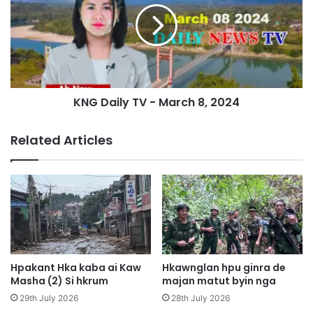
m
D
e
a
n
i
'
l
s
y
D
T
a
KNG Daily TV - March 8, 2024
V
y
-
h
M
Related Articles
t
a
e
r
J
c
i
h
n
8
g
,
h
2
p
0
a
2
Hpakant Hka kaba ai Kaw
Hkawnglan hpu ginra de
w
4
Masha (2) Si hkrum
majan matut byin nga
A
29th July 2026
28th July 2026
m