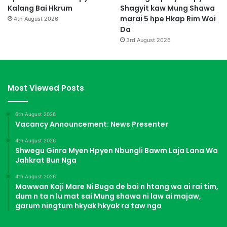
Kalang Bai Hkrum
Shagyit kaw Mung Shawa
marai 5 hpe Hkap Rim Woi
4th August 2026
Da
3rd August 2026
Most Viewed Posts
6th August 2026
Vacancy Announcement: News Presenter
4th August 2026
Shwegu Ginra Myen Hpyen Nbungli Bawm Laja Lana Wa
Jahkrat Bun Nga
4th August 2026
Mawwan Kaji Mare Ni Buga de bai n htang wa ai rai tim,
dum n ta n lu mat sai Mung shawa ni law ai majaw,
garum ningtum hkyak hkyak ra taw nga