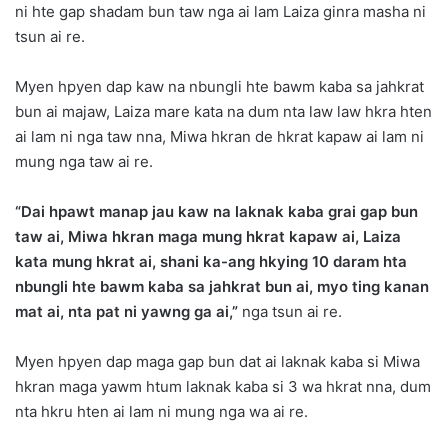
ni hte gap shadam bun taw nga ai lam Laiza ginra masha ni
tsun ai re.
Myen hpyen dap kaw na nbungli hte bawm kaba sa jahkrat
bun ai majaw, Laiza mare kata na dum nta law law hkra hten
ai lam ni nga taw nna, Miwa hkran de hkrat kapaw ai lam ni
mung nga taw ai re.
“Dai hpawt manap jau kaw na laknak kaba grai gap bun
taw ai, Miwa hkran maga mung hkrat kapaw ai, Laiza
kata mung hkrat ai, shani ka-ang hkying 10 daram hta
nbungli hte bawm kaba sa jahkrat bun ai, myo ting kanan
mat ai, nta pat ni yawng ga ai,”
nga tsun ai re.
Myen hpyen dap maga gap bun dat ai laknak kaba si Miwa
hkran maga yawm htum laknak kaba si 3 wa hkrat nna, dum
nta hkru hten ai lam ni mung nga wa ai re.