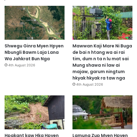
Shwegu Ginra Myen Hpyen
Mawwan Kaji Mare Ni Buga
Nbungli Bawm Laja Lana
de bai n htang wa ai rai
Wa Jahkrat Bun Nga
tim, dum n ta n lu mat sai
Mung shawa ni law ai
4th August 2026
majaw, garum ningtum
hkyak hkyak ra taw nga
4th August 2026
Hpakant kaw Hka Hpyen
Lamung Zup Myen Hpyen