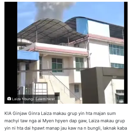
n
d
a
n
e
m
a
i
l
Laiza Nbungli Bawm hkrat
KIA Ginjaw Ginra Laiza makau grup yin hta majan sum
machyi taw nga ai Myen hpyen dap gaw, Laiza makau grup
yin ni hta dai hpawt manap jau kaw na n bungli, laknak kaba