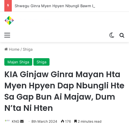
Shwegu Ginra Myen Hpyen Nbungli Bawm Laja Lana Wa Jahkrat Bun Nga
Menu
Switch
S
Home
/
Shiga
Majan Shiga
Shiga
KIA Ginjaw Ginra Mayan Hta
Myen Hpyen Dap Nbungli Hte
Sa Gap Bun Ai Majaw, Dum
N’ta Ni Hten
KNG
S
8th March 2024
176
2 minutes read
e