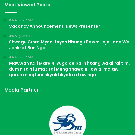
Most Viewed Posts
6th August 2026
Vacancy Announcement: News Presenter
4th August 2026
Shwegu Ginra Myen Hpyen Nbungli Bawm Laja Lana Wa
Jahkrat Bun Nga
4th August 2026
Mawwan Kaji Mare Ni Buga de bai n htang wa ai rai tim,
dum n ta n lu mat sai Mung shawa ni law ai majaw,
garum ningtum hkyak hkyak ra taw nga
Media Partner