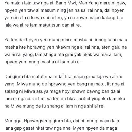
Ya majan laja taw nga ai, Bang Mwi, Man Yang mare ni gaw,
hpyen yen taw ai masum ning jan na sai rai nna, dai hpyen
yen ni n ta n lu wa shi ai ten, ya na zawn majan kalang bai
laja wa ai re lam matut tsun dan ai re.
Ya ten dai hpyen yen mung mare masha ni tinang lu ai malu
masha hte hprawng yen hkawm nga ai rai nna, aten galu na
wa ai rai yang, lam shagu hta grai yak hkak wa mai ai lam,
hpyen yen mung masha ni tsun ai re.
Dai ginra hta matut nna, ndai hta majan grau laja wa ai rai
yang, Miwa mung de hprawng yen bang na matu, lit nga ai
salang ni Miwa asuya maga hpyi shawn bawng ban da ai
lam ni nga ai rai tim, ya ten du hkra jarit chyinghka lam hku
na Miwa mung de lu shang ai lam n nga shi ai re.
Munggu, Hpawngseng ginra hta, dai ni mung majan laja
lana gap gasat hkat taw nga nna, Myen hpyen da maga