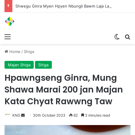
Shwegu Ginra Myen Hpyen Nbungli Bawm Laja Lana Wa Jahkrat Bun Nga
Menu
Switch
S
Home
/
Shiga
Majan Shiga
Shiga
Hpawngseng Ginra, Mung
Shawa Marai 200 jan Majan
Kata Chyat Rawwng Taw
KNG
S
30th October 2023
82
3 minutes read
e
n