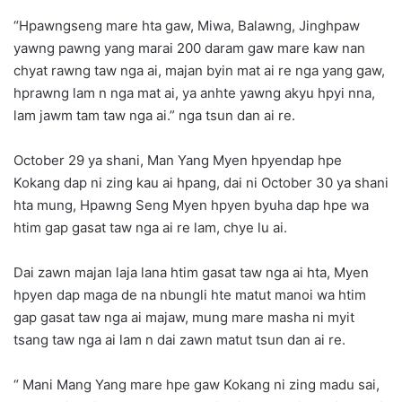
“Hpawngseng mare hta gaw, Miwa, Balawng, Jinghpaw
yawng pawng yang marai 200 daram gaw mare kaw nan
chyat rawng taw nga ai, majan byin mat ai re nga yang gaw,
hprawng lam n nga mat ai, ya anhte yawng akyu hpyi nna,
lam jawm tam taw nga ai.” nga tsun dan ai re.
October 29 ya shani, Man Yang Myen hpyendap hpe
Kokang dap ni zing kau ai hpang, dai ni October 30 ya shani
hta mung, Hpawng Seng Myen hpyen byuha dap hpe wa
htim gap gasat taw nga ai re lam, chye lu ai.
Dai zawn majan laja lana htim gasat taw nga ai hta, Myen
hpyen dap maga de na nbungli hte matut manoi wa htim
gap gasat taw nga ai majaw, mung mare masha ni myit
tsang taw nga ai lam n dai zawn matut tsun dan ai re.
“ Mani Mang Yang mare hpe gaw Kokang ni zing madu sai,