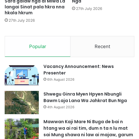
Sara galaw nga ai Miwa La
Nga
n
langai Sinat pala hkra nna
G
g
27th July 2026
hkala hkrum
a
g
s
u
27th July 2026
a
D
t
e
H
Popular
Recent
p
r
a
w
Vacancy Announcement: News
n
Presenter
g
6th August 2026
Y
e
Shwegu Ginra Myen Hpyen Nbungli
n
Bawm Laja Lana Wa Jahkrat Bun Nga
4th August 2026
Mawwan Kaji Mare Ni Buga de bai n
htang wa ai rai tim, dum n ta n lu mat
sai Mung shawa ni law ai majaw, garum