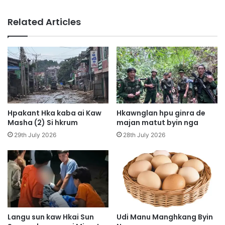
K
a
a
r
Related Articles
t
e
a
n
M
a
y
M
e
y
n
e
H
n
p
H
y
p
Hpakant Hka kaba ai Kaw
Hkawnglan hpu ginra de
e
y
Masha (2) Si hkrum
majan matut byin nga
n
e
29th July 2026
28th July 2026
d
n
a
d
p
a
h
p
p
n
e
i
K
M
I
u
Langu sun kaw Hkai Sun
Udi Manu Manghkang Byin
A