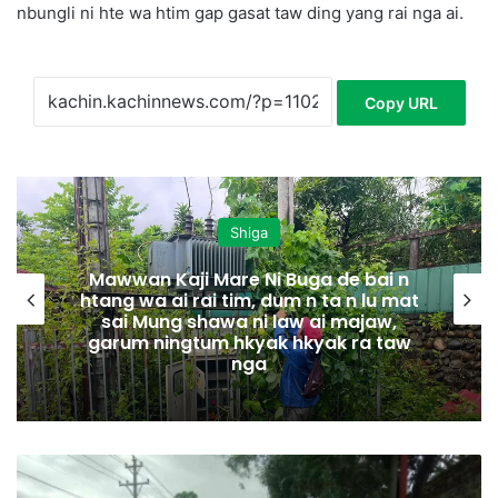
nbungli ni hte wa htim gap gasat taw ding yang rai nga ai.
Copy URL
Shiga
Mawwan Kaji Mare Ni Buga de bai n
htang wa ai rai tim, dum n ta n lu mat
sai Mung shawa ni law ai majaw,
garum ningtum hkyak hkyak ra taw
nga
M
y