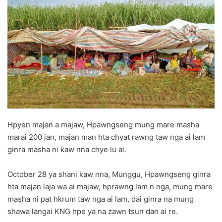
d
a
n
e
m
a
i
l
Hpyen majan a majaw, Hpawngseng mung mare masha
marai 200 jan, majan man hta chyat rawng taw nga ai lam
ginra masha ni kaw nna chye lu ai.
October 28 ya shani kaw nna, Munggu, Hpawngseng ginra
hta majan laja wa ai majaw, hprawng lam n nga, mung mare
masha ni pat hkrum taw nga ai lam, dai ginra na mung
shawa langai KNG hpe ya na zawn tsun dan ai re.