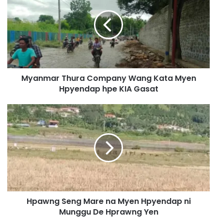
a
n
m
a
r
T
h
Myanmar Thura Company Wang Kata Myen
u
Hpyendap hpe KIA Gasat
r
a
C
H
o
p
m
a
p
w
a
n
n
g
y
S
W
e
a
n
n
Hpawng Seng Mare na Myen Hpyendap ni
g
g
Munggu De Hprawng Yen
M