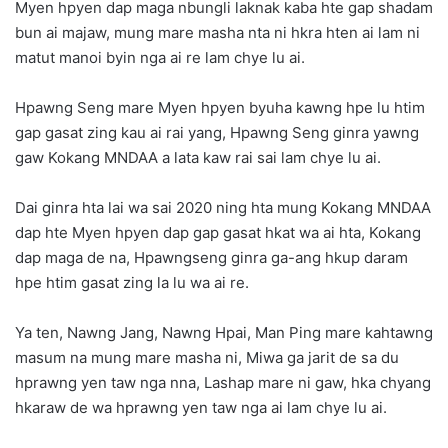
Myen hpyen dap maga nbungli laknak kaba hte gap shadam
bun ai majaw, mung mare masha nta ni hkra hten ai lam ni
matut manoi byin nga ai re lam chye lu ai.
Hpawng Seng mare Myen hpyen byuha kawng hpe lu htim
gap gasat zing kau ai rai yang, Hpawng Seng ginra yawng
gaw Kokang MNDAA a lata kaw rai sai lam chye lu ai.
Dai ginra hta lai wa sai 2020 ning hta mung Kokang MNDAA
dap hte Myen hpyen dap gap gasat hkat wa ai hta, Kokang
dap maga de na, Hpawngseng ginra ga-ang hkup daram
hpe htim gasat zing la lu wa ai re.
Ya ten, Nawng Jang, Nawng Hpai, Man Ping mare kahtawng
masum na mung mare masha ni, Miwa ga jarit de sa du
hprawng yen taw nga nna, Lashap mare ni gaw, hka chyang
hkaraw de wa hprawng yen taw nga ai lam chye lu ai.