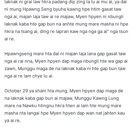
laknak ni grai law hkra padang dip zing la lu ai mu ai, ya dai
ni mung Hpawng Seng byuha kawng hpe htim gasat taw
nga ai, majan laja taw ai re majaw, Myen hpyen ni nbungli
laknak kaba hte gap bun na anhte mung mare masha ni hpe
hkra na tsang ai, ding re lapran kaw nga nga ga ai” nga tsun
ai re.
Hpawngseng mare hta dai ni majan laja lana gap gasat taw
nga ai rai nna, Myen hpyen dap maga nbungli hte wa gap ai
zawn, Munggu maga de na laknak kaba ni hte gap bun taw
nga ai re lam chye lu ai.
October 29 ya shani hta mung, Myen hpyen dap maga de
na laknak kaba gap bun ai majaw, Munggu Kawng Lung
mare na Nawku htingnu hkra hten ai lam hte mung mare
masha nta langai hpe Myen hpyen dap wan nat jahten kau
ya ai re.