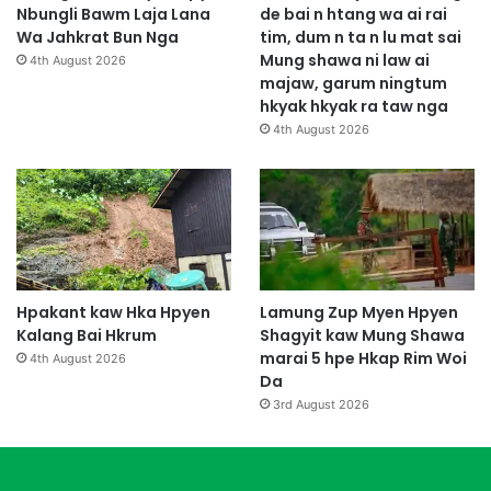
Nbungli Bawm Laja Lana
de bai n htang wa ai rai
Wa Jahkrat Bun Nga
tim, dum n ta n lu mat sai
Mung shawa ni law ai
4th August 2026
majaw, garum ningtum
hkyak hkyak ra taw nga
4th August 2026
Hpakant kaw Hka Hpyen
Lamung Zup Myen Hpyen
Kalang Bai Hkrum
Shagyit kaw Mung Shawa
marai 5 hpe Hkap Rim Woi
4th August 2026
Da
3rd August 2026