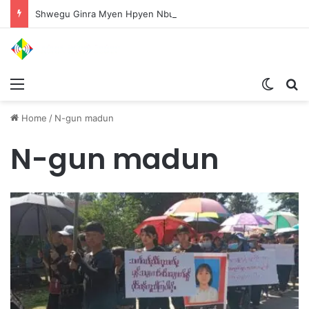
Shwegu Ginra Myen Hpyen Nbungli Bawm Laja Lana Wa Jahkrat Bun Nga
Menu
Switch
S
Home
/
N-gun madun
N-gun madun