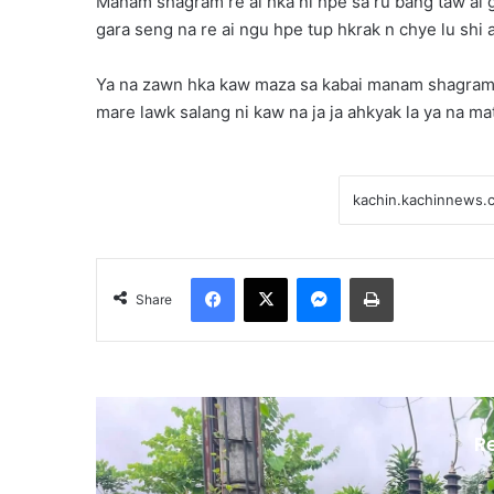
Manam shagram re ai hka ni hpe sa ru bang taw ai g
gara seng na re ai ngu hpe tup hkrak n chye lu shi a
Ya na zawn hka kaw maza sa kabai manam shagram re a
mare lawk salang ni kaw na ja ja ahkyak la ya na ma
Facebook
X
Messenger
Print
Share
R