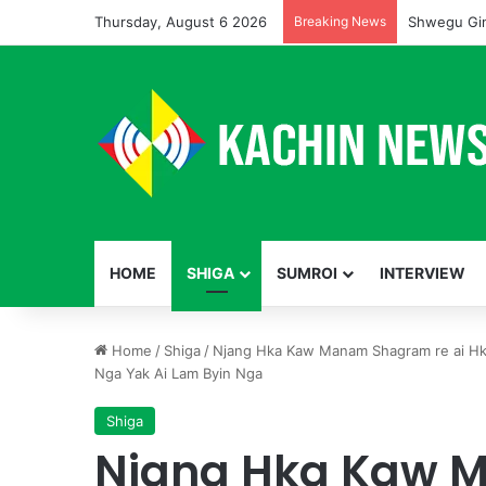
Thursday, August 6 2026
Breaking News
Shwegu Gin
HOME
SHIGA
SUMROI
INTERVIEW
Home
/
Shiga
/
Njang Hka Kaw Manam Shagram re ai Hk
Nga Yak Ai Lam Byin Nga
Shiga
Njang Hka Kaw 