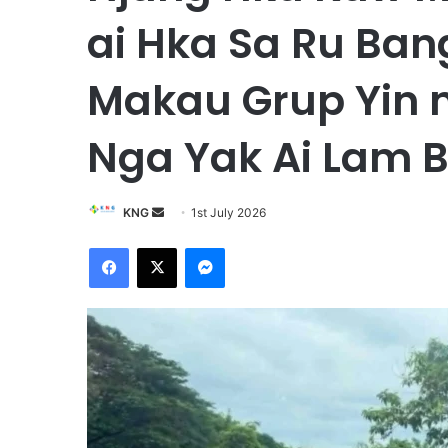
ai Hka Sa Ru Ban
Makau Grup Yin 
Nga Yak Ai Lam 
KNG
S
1st July 2026
e
Facebook
X
Messenger
n
d
a
n
e
m
a
i