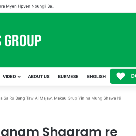
ra Myen Hpyen Nbungli Bawm Laja Lana Wa Jahkrat Bun Nga
D
VIDEO
ABOUT US
BURMESE
ENGLISH
a Sa Ru Bang Taw Ai Majaw, Makau Grup Yin na Mung Shawa Ni
Manam Shagram re