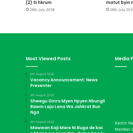
i
(2) Si hkrum
matut byin 
L
29th July 2026
28th July 202
a
m
a
n
k
a
w
R
Most Viewed Posts
Media P
a
i
6th August 2026
K
Vacancy Announcement: News
a
Presenter
s
h
4th August 2026
u
Shwegu Ginra Myen Hpyen Nbungli
Bawm Laja Lana Wa Jahkrat Bun
n
Nga
M
y
4th August 2026
Kachin N
a
Mawwan Kaji Mare Ni Buga de bai
Member of
H