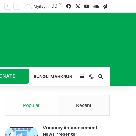
℃
23
Facebook
X
YouTube
SoundCloud
Telegram
Myitkyina
ONATE
Sidebar
Switch skin
Search for
BUNGLI MAHKRUN
Popular
Recent
Vacancy Announcement:
News Presenter