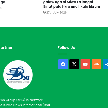
a
nga
galaw nga ai Miwa La langai
r
Sinat pala hkra nna hkala hkrum
6
e
27th July 2026
g
r
u
p
y
i
n
artner
Follow Us
k
a
w
Facebook
X
YouTube
Sou
G
a
s
a
t
G
a
ews Group (KNG) is Network
l
 Burma News International (BNI)
a