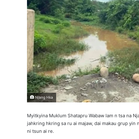
l
Njang Hka
Myitkyina Muklum Shatapru Wabaw lam n tsa na Nj
jahkring hkring sa ru ai majaw, dai makau grup yin
ni tsun ai re.