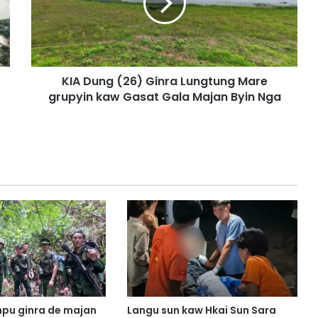
u
n
g
(
2
KIA Dung (26) Ginra Lungtung Mare
6
grupyin kaw Gasat Gala Majan Byin Nga
)
G
i
n
r
a
L
u
n
g
t
u
n
g
M
pu ginra de majan
Langu sun kaw Hkai Sun Sara