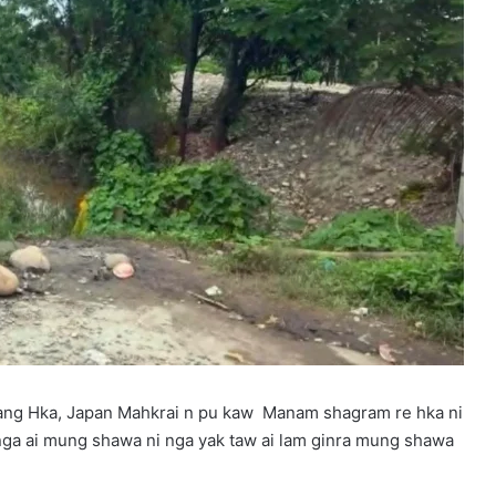
ang Hka, Japan Mahkrai n pu kaw Manam shagram re hka ni
 nga ai mung shawa ni nga yak taw ai lam ginra mung shawa