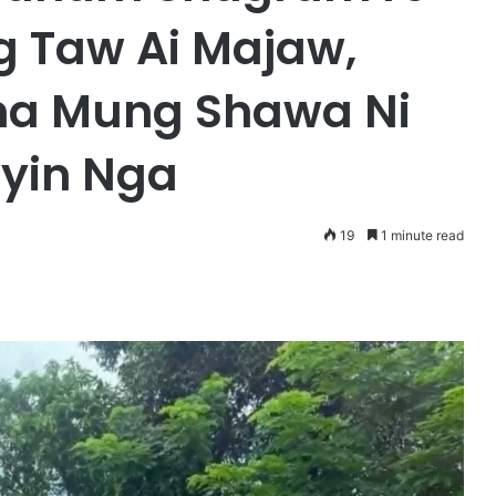
g Taw Ai Majaw,
na Mung Shawa Ni
Byin Nga
19
1 minute read