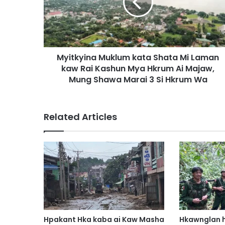
k
y
i
n
a
Myitkyina Muklum kata Shata Mi Laman
M
kaw Rai Kashun Mya Hkrum Ai Majaw,
u
k
Mung Shawa Marai 3 Si Hkrum Wa
l
u
m
Related Articles
k
a
t
a
S
h
a
t
a
M
Hpakant Hka kaba ai Kaw Masha
Hkawnglan h