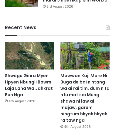
marai 5 hpe Hkap Rim Woi Da
3rd August 2026
Recent News
Shwegu Ginra Myen
Mawwan Kaji Mare Ni
Hpyen Nbungli Bawm
Buga de bai n htang
Laja Lana Wa Jahkrat
wa ai rai tim, dum n ta
Bun Nga
n lu mat sai Mung
shawa ni law ai
4th August 2026
majaw, garum
ningtum hkyak hkyak
ra taw nga
4th August 2026