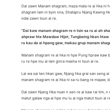
Dai zawn Manam shagram, maza mala re ai hka ni 
shagram lam ni byin nna, Shatapru Njang Kawng hk
ndai zawn tsun ai re.
“Dai kaw manam shagram re n tsin sa ru ai ah sha
ahpraw hte Mawdaw Hijet, Tungbeing hkan htaw sa
ru kau da ai hpang gaw, makau grup manam shagram
Manam shagram re ai hka ni hpe Pung hpraw kaw ba
ru re hpe mu ai lam ginra masha ni tsun ai re.
Lai wa sai ten hkan gaw, Njang hka grai san seng ai
manam shagram re ai hka ni sa ru bang re majaw, da
Dai zawn Njang Hka nsan n sen re ai kaw rai tim, n
matut galaw nga ai hpe mu lu ai nga matut tsun ai r