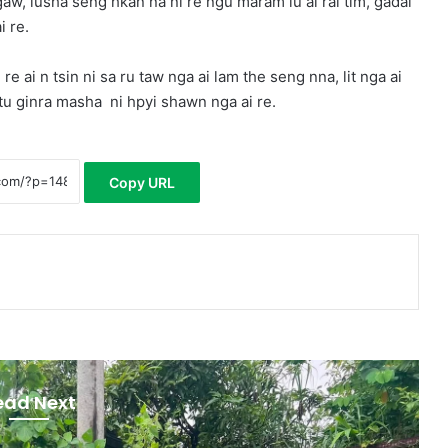
aw, lusha seng hkan na ni re ngu maram lu ai rai tim, gadai
i re.
i n tsin ni sa ru taw nga ai lam the seng nna, lit nga ai
tu ginra masha ni hpyi shawn nga ai re.
Copy URL
ead Next