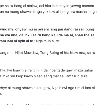
hpe sa ru bang ai majaw, dai hka lam mayan yawng manam
an na mung shawa ni nga yak taw ai lam ginra masha langai
wng myi chyaw mu ai pyi shi lang jan dang rai sai, pung
 wa nna, dai hku sa ru bang kau da ma ai, shan the sa
 lam ni byin ai le.”
Nga tsun ai re.
ng nna, Hijet Mawdaw, Tung Being ni hta htaw nna, sa ru
 hku lwi tsawm ai rai tim, n dai hpang de gaw, maza gabai
i hka shi tsep kawp n san seng mat sai lam tsun ai re.
 chye ai mung shawa n kau gaw, Nga hkwi nga rim ai lam ni
e.