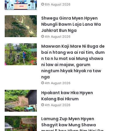
6th August 2026
Shwegu Ginra Myen Hpyen
Nbungli Bawm Laja Lana Wa
Jahkrat Bun Nga
4th August 2026
Mawwan Kaji Mare Ni Buga de
bai n htang wa ai rai tim, dum
n ta n lu mat sai Mung shawa
ni law ai majaw, garum
ningtum hkyak hkyak ra taw
nga
4th August 2026
Hpakant kaw Hka Hpyen
Kalang Bai Hkrum
4th August 2026
Lamung Zup Myen Hpyen
Shagyit kaw Mung Shawa