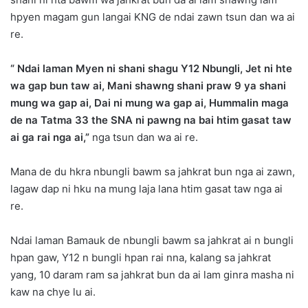
hpyen magam gun langai KNG de ndai zawn tsun dan wa ai
re.
“ Ndai laman Myen ni shani shagu Y12 Nbungli, Jet ni hte
wa gap bun taw ai, Mani shawng shani praw 9 ya shani
mung wa gap ai, Dai ni mung wa gap ai, Hummalin maga
de na Tatma 33 the SNA ni pawng na bai htim gasat taw
ai ga rai nga ai,”
nga tsun dan wa ai re.
Mana de du hkra nbungli bawm sa jahkrat bun nga ai zawn,
lagaw dap ni hku na mung laja lana htim gasat taw nga ai
re.
Ndai laman Bamauk de nbungli bawm sa jahkrat ai n bungli
hpan gaw, Y12 n bungli hpan rai nna, kalang sa jahkrat
yang, 10 daram ram sa jahkrat bun da ai lam ginra masha ni
kaw na chye lu ai.