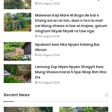
4th August 2026
Mawwan Kaji Mare Ni Buga de bai n
htang wa ai rai tim, dum n ta n lu mat
sai Mung shawa ni law ai majaw, garum
ningtum hkyak hkyak ra taw nga
4th August 2026
Hpakant kaw Hka Hpyen Kalang Bai
Hkrum
4th August 2026
Lamung Zup Myen Hpyen Shagyit kaw
Mung Shawa marai 5 hpe Hkap Rim Woi
Da
3rd August 2026
Recent News