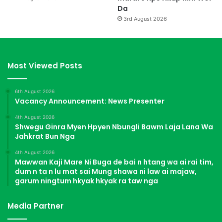
Da
3rd August 2026
Most Viewed Posts
6th August 2026
Vacancy Announcement: News Presenter
4th August 2026
Shwegu Ginra Myen Hpyen Nbungli Bawm Laja Lana Wa
Jahkrat Bun Nga
4th August 2026
Mawwan Kaji Mare Ni Buga de bai n htang wa ai rai tim,
dum n ta n lu mat sai Mung shawa ni law ai majaw,
garum ningtum hkyak hkyak ra taw nga
Media Partner