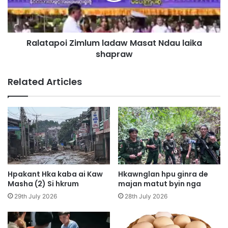
a
p
r
o
e
i
D
Ralatapoi Zimlum ladaw Masat Ndau laika
Z
e
shapraw
i
L
m
a
l
Related Articles
k
u
n
m
a
l
k
a
K
d
a
a
b
w
a
M
G
a
Hpakant Hka kaba ai Kaw
Hkawnglan hpu ginra de
a
s
Masha (2) Si hkrum
majan matut byin nga
p
a
29th July 2026
28th July 2026
B
t
u
N
n
d