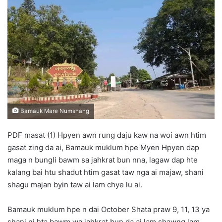
d
a
n
e
m
a
i
l
Bamauk Mare Numshang
PDF masat (1) Hpyen awn rung daju kaw na woi awn htim
gasat zing da ai, Bamauk muklum hpe Myen Hpyen dap
maga n bungli bawm sa jahkrat bun nna, lagaw dap hte
kalang bai htu shadut htim gasat taw nga ai majaw, shani
shagu majan byin taw ai lam chye lu ai.
Bamauk muklum hpe n dai October Shata praw 9, 11, 13 ya
shani ni hta bawm wa jahkrat bun da ai lam shawng lam