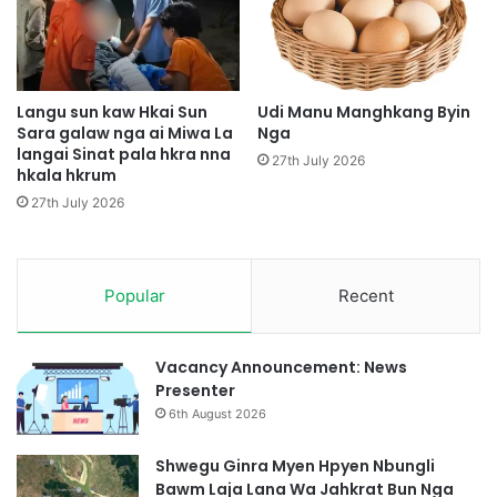
N
a
g
u
a
l
a
i
Langu sun kaw Hkai Sun
Udi Manu Manghkang Byin
Sara galaw nga ai Miwa La
Nga
k
langai Sinat pala hkra nna
a
27th July 2026
hkala hkrum
s
h
27th July 2026
a
p
r
Popular
Recent
a
w
Vacancy Announcement: News
Presenter
6th August 2026
Shwegu Ginra Myen Hpyen Nbungli
Bawm Laja Lana Wa Jahkrat Bun Nga