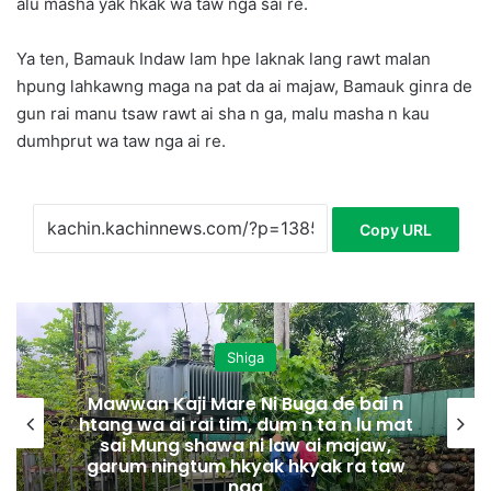
alu masha yak hkak wa taw nga sai re.
Ya ten, Bamauk Indaw lam hpe laknak lang rawt malan
hpung lahkawng maga na pat da ai majaw, Bamauk ginra de
gun rai manu tsaw rawt ai sha n ga, malu masha n kau
dumhprut wa taw nga ai re.
Copy URL
Shiga
Mawwan Kaji Mare Ni Buga de bai n
htang wa ai rai tim, dum n ta n lu mat
sai Mung shawa ni law ai majaw,
garum ningtum hkyak hkyak ra taw
nga