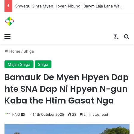
Shwegu Ginra Myen Hpyen Nbungli Bawm Laja Lana Wa Jahkrat Bun Nga
Menu
Switch
S
Home
/
Shiga
Majan Shiga
Shiga
Bamauk De Myen Hpyen Dap
hte SNA Dap Ni Hpyen N-gun
Kaba the Htim Gasat Nga
KNG
S
14th October 2025
28
2 minutes read
e
n