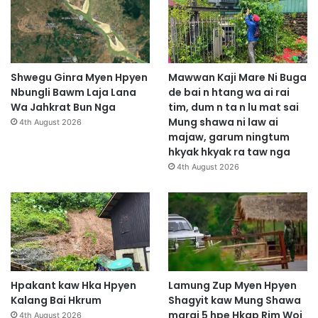
Shwegu Ginra Myen Hpyen
Mawwan Kaji Mare Ni Buga
Nbungli Bawm Laja Lana
de bai n htang wa ai rai
Wa Jahkrat Bun Nga
tim, dum n ta n lu mat sai
Mung shawa ni law ai
4th August 2026
majaw, garum ningtum
hkyak hkyak ra taw nga
4th August 2026
Hpakant kaw Hka Hpyen
Lamung Zup Myen Hpyen
Kalang Bai Hkrum
Shagyit kaw Mung Shawa
marai 5 hpe Hkap Rim Woi
4th August 2026