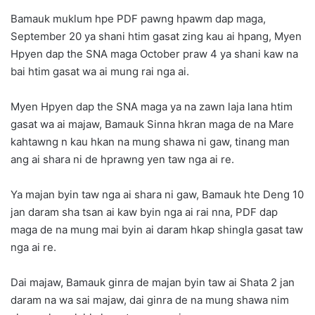
Bamauk muklum hpe PDF pawng hpawm dap maga,
September 20 ya shani htim gasat zing kau ai hpang, Myen
Hpyen dap the SNA maga October praw 4 ya shani kaw na
bai htim gasat wa ai mung rai nga ai.
Myen Hpyen dap the SNA maga ya na zawn laja lana htim
gasat wa ai majaw, Bamauk Sinna hkran maga de na Mare
kahtawng n kau hkan na mung shawa ni gaw, tinang man
ang ai shara ni de hprawng yen taw nga ai re.
Ya majan byin taw nga ai shara ni gaw, Bamauk hte Deng 10
jan daram sha tsan ai kaw byin nga ai rai nna, PDF dap
maga de na mung mai byin ai daram hkap shingla gasat taw
nga ai re.
Dai majaw, Bamauk ginra de majan byin taw ai Shata 2 jan
daram na wa sai majaw, dai ginra de na mung shawa nim