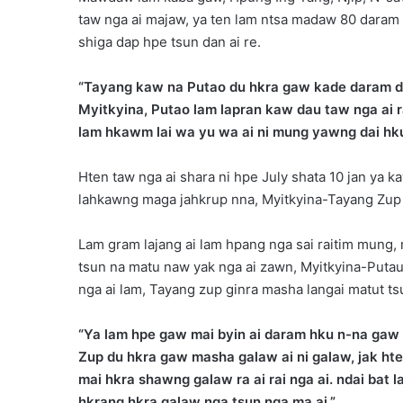
taw nga ai majaw, ya ten lam ntsa madaw 80 daram
shiga dap hpe tsun dan ai re.
“Tayang kaw na Putao du hkra gaw kade daram da
Myitkyina, Putao lam lapran kaw dau taw nga ai r
lam hkawm lai wa yu wa ai ni mung yawng dai hku
Hten taw nga ai shara ni hpe July shata 10 jan ya
lahkawng maga jahkrup nna, Myitkyina-Tayang Zup
Lam gram lajang ai lam hpang nga sai raitim mung,
tsun na matu naw yak nga ai zawn, Myitkyina-Putau
nga ai lam, Tayang zup ginra masha langai matut tsu
“Ya lam hpe gaw mai byin ai daram hku n-na gaw
Zup du hkra gaw masha galaw ai ni galaw, jak hte
mai hkra shawng galaw ra ai rai nga ai. ndai ba
hkrang hkra galaw nga tsun nga ma ai.”