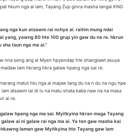
 pat hkum nga ai lam, Tayang Zup ginra masha langai KNG
ng nga kun atsawm rai nchye ai. raitim mung ndai
ai yang, yawng 80 hte 100 grup yin gaw du na re. hkrun
 sha tsun nga ma ai.”
 kaw nna seng ang ai Myen hpyendap hte shanglawt asuya
 madaw lam hkrang hkra galaw hpang nga sai re.
 marang matut htu nga ai majaw tang du na n du na ngu hpe
 lam atsawm lai di lu na matu shata kaba naw na na masa
n ai re.
 galaw hpang nga ma sai. Myitkyina hkran maga Tayang
 galaw ai ni galaw rai nga ma ai. Ya ten gaw masha kai
t lahkawng laman gaw Myitkyina hte Tayang gaw lam