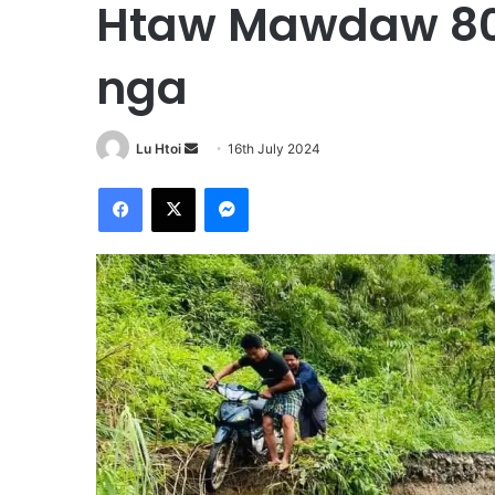
Htaw Mawdaw 80
nga
Lu Htoi
S
16th July 2024
e
Facebook
X
Messenger
n
d
a
n
e
m
a
i
l