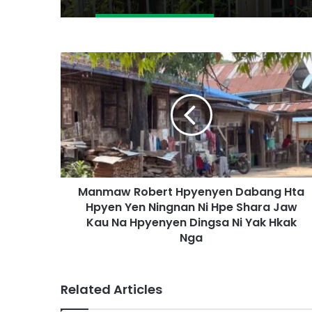
M
a
n
m
a
w
R
o
b
Manmaw Robert Hpyenyen Dabang Hta
e
Hpyen Yen Ningnan Ni Hpe Shara Jaw
r
t
Kau Na Hpyenyen Dingsa Ni Yak Hkak
H
Nga
p
y
e
Related Articles
n
y