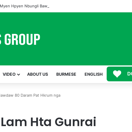
Myen Hpyen Nbungli Bawm Laja Lana Wa Jahkrat Bun Nga
D
VIDEO
ABOUT US
BURMESE
ENGLISH
 Mawdaw 80 Daram Pat Hkrum nga
 Lam Hta Gunrai