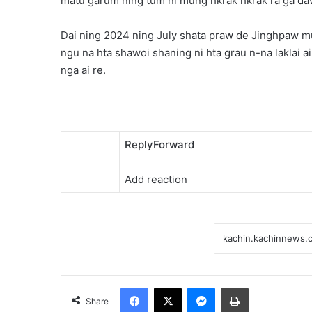
matu garum ning tum ni mung hkrak hkrak ra ga dawn
Dai ning 2024 ning July shata praw de Jinghpaw 
ngu na hta shawoi shaning ni hta grau n-na laklai
nga ai re.
Reply
Forward
Add reaction
Facebook
X
Messenger
Print
Share