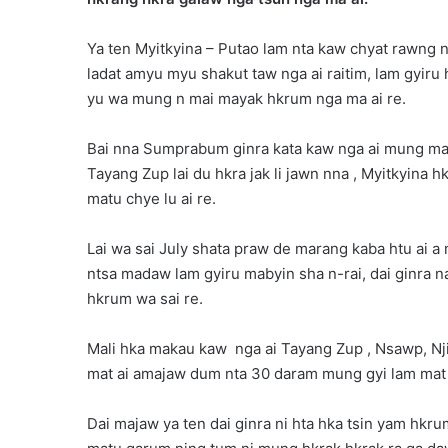
Ya ten Myitkyina – Putao lam nta kaw chyat rawng n
ladat amyu myu shakut taw nga ai raitim, lam gyiru
yu wa mung n mai mayak hkrum nga ma ai re.
Bai nna Sumprabum ginra kata kaw nga ai mung mas
Tayang Zup lai du hkra jak li jawn nna , Myitkyina
matu chye lu ai re.
Lai wa sai July shata praw de marang kaba htu ai 
ntsa madaw lam gyiru mabyin sha n-rai, dai ginra
hkrum wa sai re.
Mali hka makau kaw nga ai Tayang Zup , Nsawp, Nj
mat ai amajaw dum nta 30 daram mung gyi lam mat 
Dai majaw ya ten dai ginra ni hta hka tsin yam hk