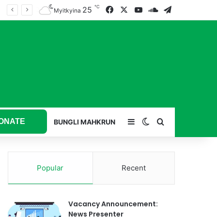
℃
25
Facebook
X
YouTube
SoundCloud
Telegram
Myitkyina
ONATE
Sidebar
Switch skin
Search for
BUNGLI MAHKRUN
Popular
Recent
Vacancy Announcement:
News Presenter