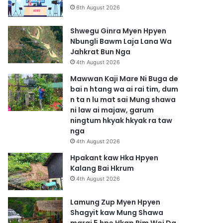
6th August 2026
Shwegu Ginra Myen Hpyen
Nbungli Bawm Laja Lana Wa
Jahkrat Bun Nga
4th August 2026
Mawwan Kaji Mare Ni Buga de
bai n htang wa ai rai tim, dum
n ta n lu mat sai Mung shawa
ni law ai majaw, garum
ningtum hkyak hkyak ra taw
nga
4th August 2026
Hpakant kaw Hka Hpyen
Kalang Bai Hkrum
4th August 2026
Lamung Zup Myen Hpyen
Shagyit kaw Mung Shawa