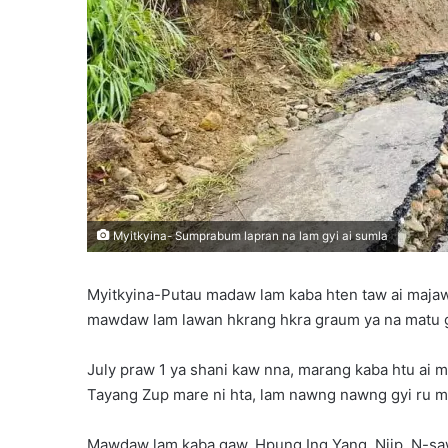
Myitkyina- Sumprabum lapran na lam gyi ai sumla
Myitkyina-Putau madaw lam kaba hten taw ai maja
mawdaw lam lawan hkrang hkra graum ya na matu gi
July praw 1 ya shani kaw nna, marang kaba htu ai
Tayang Zup mare ni hta, lam nawng nawng gyi ru mat
Mawdaw lam kaba gaw, Hpung Ing Yang, Njip, N-saw