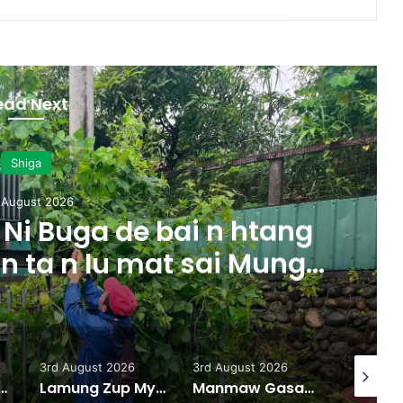
ead Next
Shiga
 August 2026
Ni Buga de bai n htang
 n ta n lu mat sai Mung
majaw, garum ningtum
ak ra taw nga
3rd August 2026
3rd August 2026
31st July
w Hka Hpyen Kalang Bai Hkrum
Lamung Zup Myen Hpyen Shagyit kaw Mung Shawa marai 5 hpe Hkap Rim Woi Da
Manmaw Gasat Majan Bai Gan Zim Taw Sai