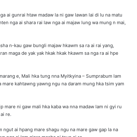
ga ai gunrai htaw madaw la ni gaw lawan lai di lu na matu
 hten nga ai shara rai law nga ai majaw lung wa mung n mai,
ha n-kau gaw bungli majaw hkawm sa ra ai rai yang,
 hkran maga de yak yak hkak hkak hkawm sa nga ra ai hpe
a marang e, Mali hka tung nna Myitkyina – Sumprabum lam
 na mare kahtawng yawng ngu na daram mung hka tsim yam
ip mare ni gaw mali hka kaba wa nna madaw lam ni gyi ru
ai re.
rum ngut ai hpang mare shagu ngu na mare gaw gap la na