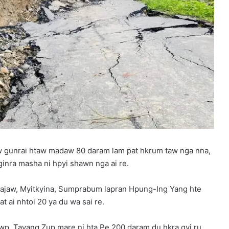
w gunrai htaw madaw 80 daram lam pat hkrum taw nga nna,
nra masha ni hpyi shawn nga ai re.
 majaw, Myitkyina, Sumprabum lapran Hpung-Ing Yang hte
 ai nhtoi 20 ya du wa sai re.
p, Tayang Zup mare ni hta Pe 200 daram du hkra gyi ru