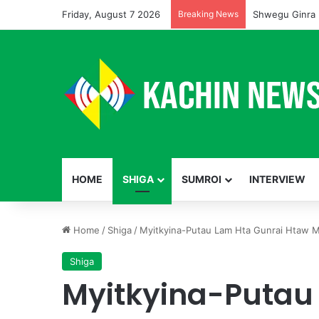
Friday, August 7 2026
Breaking News
Shwegu Ginra 
HOME
SHIGA
SUMROI
INTERVIEW
Home
/
Shiga
/
Myitkyina-Putau Lam Hta Gunrai Htaw
Shiga
Myitkyina-Putau