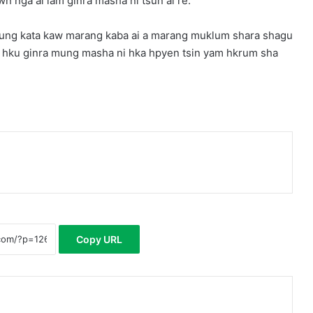
 nga ai lam ginra masha ni tsun ai re.
mung kata kaw marang kaba ai a marang muklum shara shagu
 ai hku ginra mung masha ni hka hpyen tsin yam hkrum sha
Copy URL