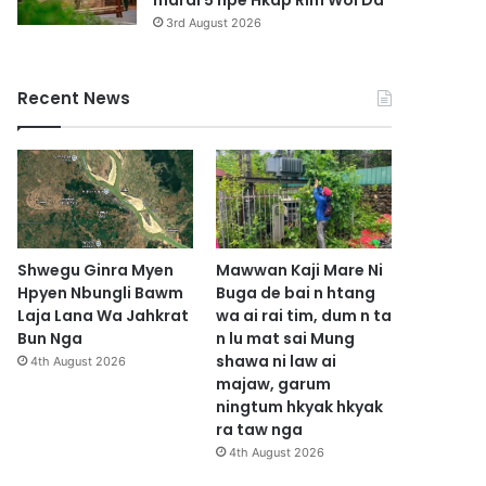
marai 5 hpe Hkap Rim Woi Da
3rd August 2026
Recent News
Shwegu Ginra Myen
Mawwan Kaji Mare Ni
Hpyen Nbungli Bawm
Buga de bai n htang
Laja Lana Wa Jahkrat
wa ai rai tim, dum n ta
Bun Nga
n lu mat sai Mung
shawa ni law ai
4th August 2026
majaw, garum
ningtum hkyak hkyak
ra taw nga
4th August 2026