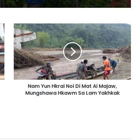
N
a
m
Y
u
n
H
k
r
Nam Yun Hkrai Noi Di Mat Ai Majaw,
a
Mungshawa Hkawm Sa Lam Yakhkak
i
N
o
i
D
i
M
a