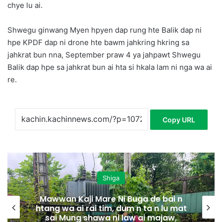
chye lu ai.
Shwegu ginwang Myen hpyen dap rung hte Balik dap ni
hpe KPDF dap ni drone hte bawm jahkring hkring sa
jahkrat bun nna, September praw 4 ya jahpawt Shwegu
Balik dap hpe sa jahkrat bun ai hta si hkala lam ni nga wa ai
re.
Copy URL
Shiga
Mawwan Kaji Mare Ni Buga de bai n
htang wa ai rai tim, dum n ta n lu mat
sai Mung shawa ni law ai majaw,