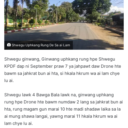
n
e
m
a
i
l
Shwegu Uphkang Rung De Sa ai Lam
Shwegu ginwang, Ginwang uphkang rung hpe Shwegu
KPDF dap ni September praw 7 ya jahpawt daw Drone hte
bawm sa jahkrat bun ai hta, si hkala hkrum wa ai lam chye
lu ai.
Shwegu lawk 4 Bawga Bala lawk na, ginwang uphkang
rung hpe Drone hte bawm numdaw 2 lang sa jahkrat bun ai
hta, rung magam gun marai 10 hte madi shadaw laika sa la
ai mung shawa langai, yawng marai 11 hkala hkrum wa ai
lam chye lu ai.