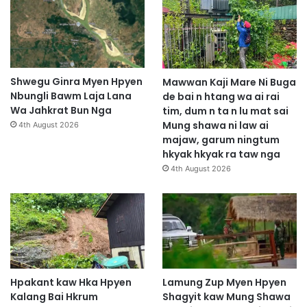
Shwegu Ginra Myen Hpyen
Mawwan Kaji Mare Ni Buga
Nbungli Bawm Laja Lana
de bai n htang wa ai rai
Wa Jahkrat Bun Nga
tim, dum n ta n lu mat sai
Mung shawa ni law ai
4th August 2026
majaw, garum ningtum
hkyak hkyak ra taw nga
4th August 2026
Hpakant kaw Hka Hpyen
Lamung Zup Myen Hpyen
Kalang Bai Hkrum
Shagyit kaw Mung Shawa