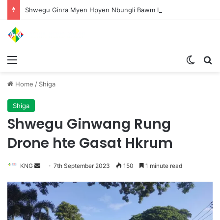
Shwegu Ginra Myen Hpyen Nbungli Bawm Laja Lana Wa Jahkrat Bun Nga
Menu
Switch
S
Home
/
Shiga
Shiga
Shwegu Ginwang Rung
Drone hte Gasat Hkrum
KNG
S
7th September 2023
150
1 minute read
e
n
d
a