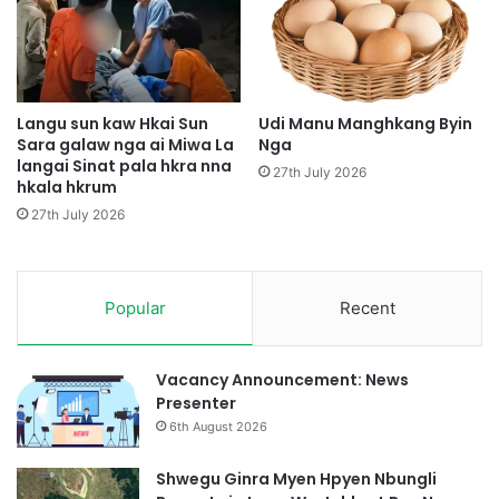
h
p
y
e
n
d
Langu sun kaw Hkai Sun
Udi Manu Manghkang Byin
Sara galaw nga ai Miwa La
Nga
a
langai Sinat pala hkra nna
p
27th July 2026
hkala hkrum
M
a
27th July 2026
j
a
n
Popular
Recent
B
y
i
n
Vacancy Announcement: News
Presenter
6th August 2026
Shwegu Ginra Myen Hpyen Nbungli