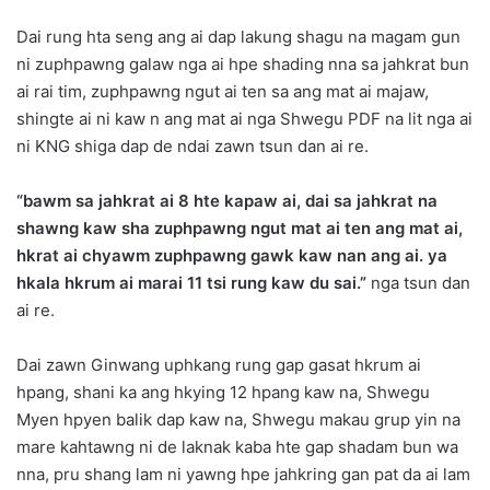
Dai rung hta seng ang ai dap lakung shagu na magam gun
ni zuphpawng galaw nga ai hpe shading nna sa jahkrat bun
ai rai tim, zuphpawng ngut ai ten sa ang mat ai majaw,
shingte ai ni kaw n ang mat ai nga Shwegu PDF na lit nga ai
ni KNG shiga dap de ndai zawn tsun dan ai re.
“bawm sa jahkrat ai 8 hte kapaw ai, dai sa jahkrat na
shawng kaw sha zuphpawng ngut mat ai ten ang mat ai,
hkrat ai chyawm zuphpawng gawk kaw nan ang ai. ya
hkala hkrum ai marai 11 tsi rung kaw du sai.”
nga tsun dan
ai re.
Dai zawn Ginwang uphkang rung gap gasat hkrum ai
hpang, shani ka ang hkying 12 hpang kaw na, Shwegu
Myen hpyen balik dap kaw na, Shwegu makau grup yin na
mare kahtawng ni de laknak kaba hte gap shadam bun wa
nna, pru shang lam ni yawng hpe jahkring gan pat da ai lam