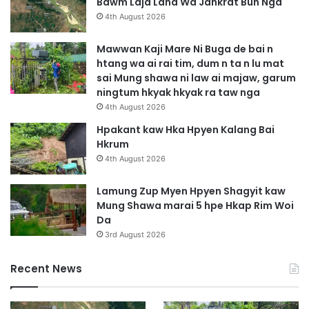
Bawm Laja Lana Wa Jahkrat Bun Nga
4th August 2026
Mawwan Kaji Mare Ni Buga de bai n
htang wa ai rai tim, dum n ta n lu mat
sai Mung shawa ni law ai majaw, garum
ningtum hkyak hkyak ra taw nga
4th August 2026
Hpakant kaw Hka Hpyen Kalang Bai
Hkrum
4th August 2026
Lamung Zup Myen Hpyen Shagyit kaw
Mung Shawa marai 5 hpe Hkap Rim Woi
Da
3rd August 2026
Recent News