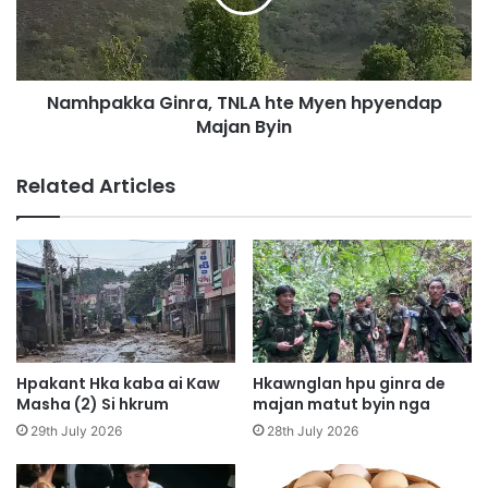
3
a
h
k
t
k
a
a
Namhpakka Ginra, TNLA hte Myen hpyendap
M
G
a
Majan Byin
i
j
n
a
r
Related Articles
n
a
M
,
a
T
t
N
u
L
t
A
B
h
y
t
i
e
Hpakant Hka kaba ai Kaw
Hkawnglan hpu ginra de
n
M
Masha (2) Si hkrum
majan matut byin nga
y
29th July 2026
28th July 2026
e
n