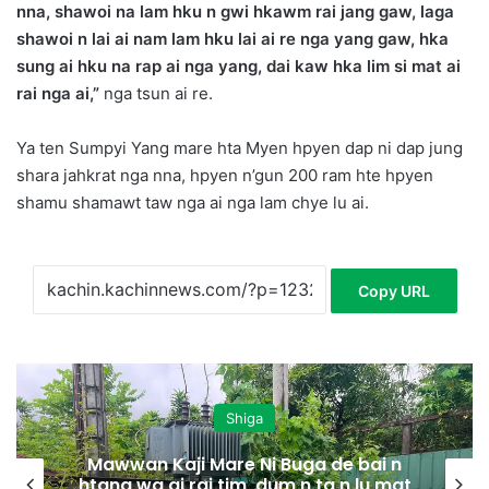
nna, shawoi na lam hku n gwi hkawm rai jang gaw, laga
shawoi n lai ai nam lam hku lai ai re nga yang gaw, hka
sung ai hku na rap ai nga yang, dai kaw hka lim si mat ai
rai nga ai,”
nga tsun ai re.
Ya ten Sumpyi Yang mare hta Myen hpyen dap ni dap jung
shara jahkrat nga nna, hpyen n’gun 200 ram hte hpyen
shamu shamawt taw nga ai nga lam chye lu ai.
Copy URL
Shiga
Mawwan Kaji Mare Ni Buga de bai n
htang wa ai rai tim, dum n ta n lu mat