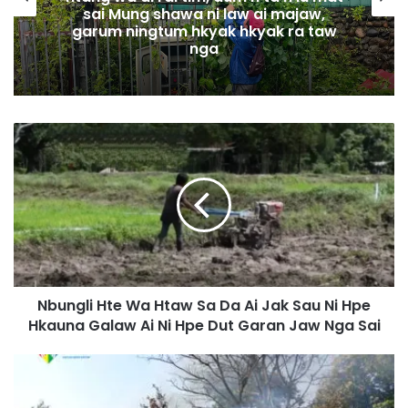
sai Mung shawa ni law ai majaw,
garum ningtum hkyak hkyak ra taw
nga
N
b
u
n
g
l
i
H
t
Nbungli Hte Wa Htaw Sa Da Ai Jak Sau Ni Hpe
e
Hkauna Galaw Ai Ni Hpe Dut Garan Jaw Nga Sai
W
a
H
W
t
a
a
i