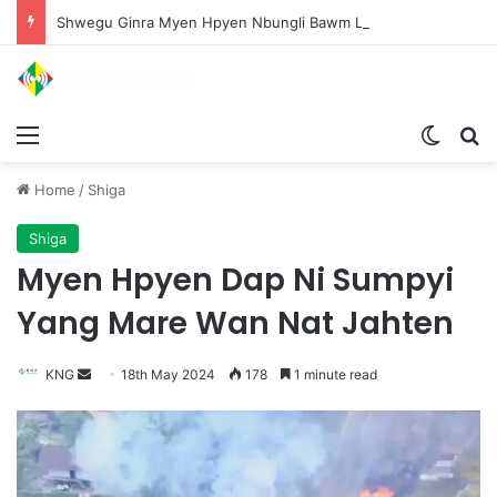
Shwegu Ginra Myen Hpyen Nbungli Bawm Laja Lana Wa Jahkrat Bun Nga
Menu
Switch
S
Home
/
Shiga
Shiga
Myen Hpyen Dap Ni Sumpyi
Yang Mare Wan Nat Jahten
KNG
S
18th May 2024
178
1 minute read
e
n
d
a