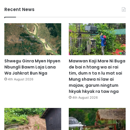
n
Recent News
g
P
i
n
d
a
p
S
h
Shwegu Ginra Myen Hpyen
Mawwan Kaji Mare Ni Buga
a
Nbungli Bawm Laja Lana
de bai n htang wa ai rai
r
Wa Jahkrat Bun Nga
tim, dum n ta n lu mat sai
a
Mung shawa ni law ai
4th August 2026
s
majaw, garum ningtum
h
hkyak hkyak ra taw nga
a
4th August 2026
n
g
a
m
s