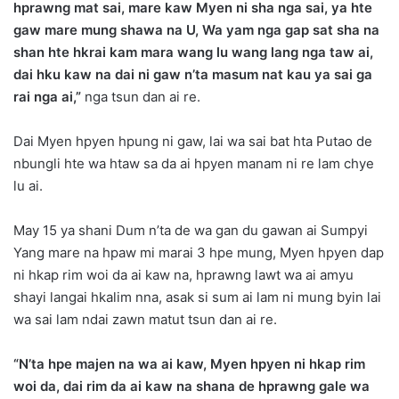
hprawng mat sai, mare kaw Myen ni sha nga sai, ya hte
gaw mare mung shawa na U, Wa yam nga gap sat sha na
shan hte hkrai kam mara wang lu wang lang nga taw ai,
dai hku kaw na dai ni gaw n’ta masum nat kau ya sai ga
rai nga ai,”
nga tsun dan ai re.
Dai Myen hpyen hpung ni gaw, lai wa sai bat hta Putao de
nbungli hte wa htaw sa da ai hpyen manam ni re lam chye
lu ai.
May 15 ya shani Dum n’ta de wa gan du gawan ai Sumpyi
Yang mare na hpaw mi marai 3 hpe mung, Myen hpyen dap
ni hkap rim woi da ai kaw na, hprawng lawt wa ai amyu
shayi langai hkalim nna, asak si sum ai lam ni mung byin lai
wa sai lam ndai zawn matut tsun dan ai re.
“N’ta hpe majen na wa ai kaw, Myen hpyen ni hkap rim
woi da, dai rim da ai kaw na shana de hprawng gale wa