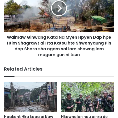
w
m
S
a
a
w
D
G
a
i
A
n
i
Waimaw Ginwang Kata Na Myen Hpyen Dap hpe
w
J
Htim Shagrawt ai Hta Katsu hte Shwenyaung Pin
a
a
n
dap Shara sha ngam sai lam shawng lam
k
g
magam gun ni tsun
S
K
a
a
Related Articles
u
t
N
a
i
N
H
a
p
M
e
y
H
e
k
n
a
H
Hpakant Hka kaba ai Kaw
Hkawnglan hpu ginra de