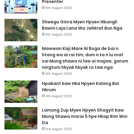
Presenter
n
a
6th August 2026
J
i
a
H
Shwegu Ginra Myen Hpyen Nbungli
w
t
Bawm Laja Lana Wa Jahkrat Bun Nga
N
a
4th August 2026
g
K
a
a
Mawwan Kaji Mare Ni Buga de bai n
S
t
htang wa ai rai tim, dum n ta n lu mat
a
s
sai Mung shawa ni law ai majaw, garum
i
u
ningtum hkyak hkyak ra taw nga
h
4th August 2026
t
e
Hpakant kaw Hka Hpyen Kalang Bai
S
Hkrum
h
4th August 2026
w
e
Lamung Zup Myen Hpyen Shagyit kaw
n
Mung Shawa marai 5 hpe Hkap Rim Woi
y
Da
a
3rd August 2026
u