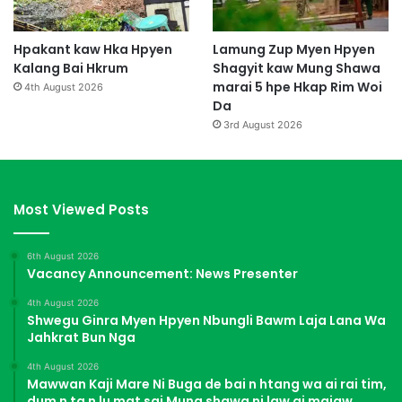
a
i
l
Hpakant kaw Hka Hpyen
Lamung Zup Myen Hpyen
a
Kalang Bai Hkrum
Shagyit kaw Mung Shawa
m
marai 5 hpe Hkap Rim Woi
4th August 2026
s
Da
h
3rd August 2026
a
w
n
g
Most Viewed Posts
l
a
m
6th August 2026
m
Vacancy Announcement: News Presenter
a
4th August 2026
g
Shwegu Ginra Myen Hpyen Nbungli Bawm Laja Lana Wa
a
Jahkrat Bun Nga
m
g
4th August 2026
Mawwan Kaji Mare Ni Buga de bai n htang wa ai rai tim,
u
dum n ta n lu mat sai Mung shawa ni law ai majaw,
n