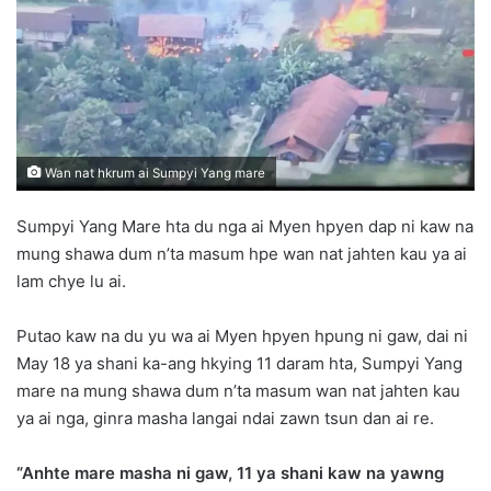
n
e
m
a
i
l
Wan nat hkrum ai Sumpyi Yang mare
Sumpyi Yang Mare hta du nga ai Myen hpyen dap ni kaw na
mung shawa dum n’ta masum hpe wan nat jahten kau ya ai
lam chye lu ai.
Putao kaw na du yu wa ai Myen hpyen hpung ni gaw, dai ni
May 18 ya shani ka-ang hkying 11 daram hta, Sumpyi Yang
mare na mung shawa dum n’ta masum wan nat jahten kau
ya ai nga, ginra masha langai ndai zawn tsun dan ai re.
“Anhte mare masha ni gaw, 11 ya shani kaw na yawng