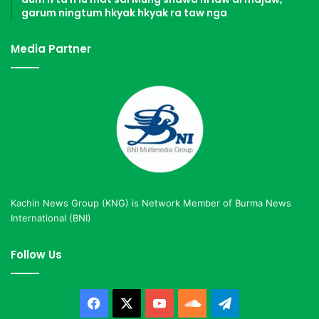
garum ningtum hkyak hkyak ra taw nga
n
i
t
Media Partner
s
u
n
Kachin News Group (KNG) is Network Member of Burma News
International (BNI)
Follow Us
Facebook
X
YouTube
SoundCloud
Telegram