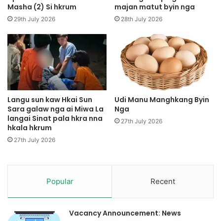
u
p
Masha (2) Si hkrum
majan matut byin nga
n
y
29th July 2026
28th July 2026
a
e
G
n
a
D
l
a
a
p
w
h
A
p
i
e
Langu sun kaw Hkai Sun
Udi Manu Manghkang Byin
N
H
Sara galaw nga ai Miwa La
Nga
i
langai Sinat pala hkra nna
t
27th July 2026
hkala hkrum
H
i
p
m
27th July 2026
e
S
D
h
u
a
t
g
Popular
Recent
G
r
a
a
r
w
Vacancy Announcement: News
a
t