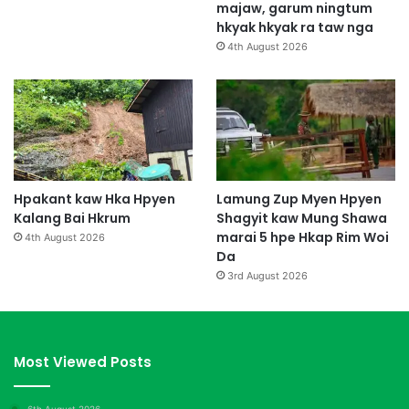
majaw, garum ningtum
hkyak hkyak ra taw nga
4th August 2026
Hpakant kaw Hka Hpyen
Lamung Zup Myen Hpyen
Kalang Bai Hkrum
Shagyit kaw Mung Shawa
marai 5 hpe Hkap Rim Woi
4th August 2026
Da
3rd August 2026
Most Viewed Posts