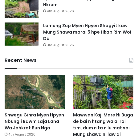
d
Hkrum
u
4th August 2026
S
a
Lamung Zup Myen Hpyen Shagyit kaw
i
Mung Shawa marai 5 hpe Hkap Rim Woi
Da
3rd August 2026
Recent News
Shwegu Ginra Myen Hpyen
Mawwan Kaji Mare Ni Buga
Nbungli Bawm Laja Lana
de bai n htang wa ai rai
Wa Jahkrat Bun Nga
tim, dum n ta n lu mat sai
Mung shawa ni law ai
4th August 2026