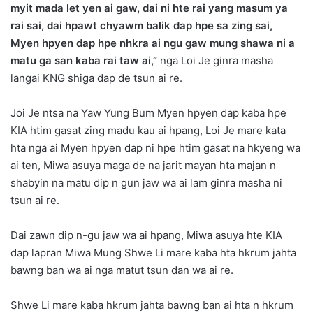
myit mada let yen ai gaw, dai ni hte rai yang masum ya
rai sai, dai hpawt chyawm balik dap hpe sa zing sai,
Myen hpyen dap hpe nhkra ai ngu gaw mung shawa ni a
matu ga san kaba rai taw ai,”
nga Loi Je ginra masha
langai KNG shiga dap de tsun ai re.
Joi Je ntsa na Yaw Yung Bum Myen hpyen dap kaba hpe
KIA htim gasat zing madu kau ai hpang, Loi Je mare kata
hta nga ai Myen hpyen dap ni hpe htim gasat na hkyeng wa
ai ten, Miwa asuya maga de na jarit mayan hta majan n
shabyin na matu dip n gun jaw wa ai lam ginra masha ni
tsun ai re.
Dai zawn dip n-gu jaw wa ai hpang, Miwa asuya hte KIA
dap lapran Miwa Mung Shwe Li mare kaba hta hkrum jahta
bawng ban wa ai nga matut tsun dan wa ai re.
Shwe Li mare kaba hkrum jahta bawng ban ai hta n hkrum