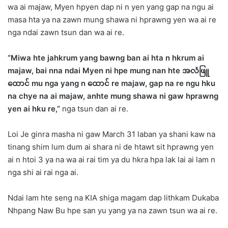
wa ai majaw, Myen hpyen dap ni n yen yang gap na ngu ai
masa hta ya na zawn mung shawa ni hprawng yen wa ai re
nga ndai zawn tsun dan wa ai re.
“Miwa hte jahkrum yang bawng ban ai hta n hkrum ai
majaw, bai nna ndai Myen ni hpe mung nan hte အလံဖြူ
ထောင် mu nga yang n ထောင် re majaw, gap na re ngu hku
na chye na ai majaw, anhte mung shawa ni gaw hprawng
yen ai hku re,”
nga tsun dan ai re.
Loi Je ginra masha ni gaw March 31 laban ya shani kaw na
tinang shim lum dum ai shara ni de htawt sit hprawng yen
ai n htoi 3 ya na wa ai rai tim ya du hkra hpa lak lai ai lam n
nga shi ai rai nga ai.
Ndai lam hte seng na KIA shiga magam dap lithkam Dukaba
Nhpang Naw Bu hpe san yu yang ya na zawn tsun wa ai re.