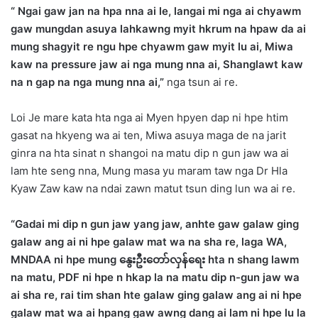
“ Ngai gaw jan na hpa nna ai le, langai mi nga ai chyawm
gaw mungdan asuya lahkawng myit hkrum na hpaw da ai
mung shagyit re ngu hpe chyawm gaw myit lu ai, Miwa
kaw na pressure jaw ai nga mung nna ai, Shanglawt kaw
na n gap na nga mung nna ai,”
nga tsun ai re.
Loi Je mare kata hta nga ai Myen hpyen dap ni hpe htim
gasat na hkyeng wa ai ten, Miwa asuya maga de na jarit
ginra na hta sinat n shangoi na matu dip n gun jaw wa ai
lam hte seng nna, Mung masa yu maram taw nga Dr Hla
Kyaw Zaw kaw na ndai zawn matut tsun ding lun wa ai re.
“Gadai mi dip n gun jaw yang jaw, anhte gaw galaw ging
galaw ang ai ni hpe galaw mat wa na sha re, laga WA,
MNDAA ni hpe mung နွေးဦးတော်လှန်ရေး hta n shang lawm
na matu, PDF ni hpe n hkap la na matu dip n-gun jaw wa
ai sha re, rai tim shan hte galaw ging galaw ang ai ni hpe
galaw mat wa ai hpang gaw awng dang ai lam ni hpe lu la