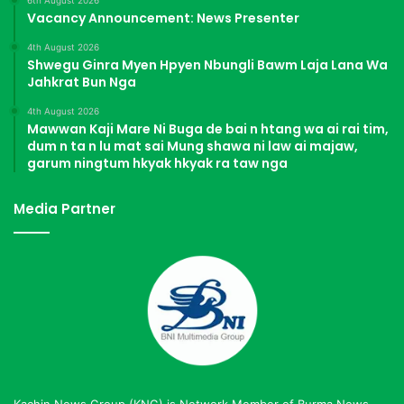
6th August 2026
Vacancy Announcement: News Presenter
4th August 2026
Shwegu Ginra Myen Hpyen Nbungli Bawm Laja Lana Wa
Jahkrat Bun Nga
4th August 2026
Mawwan Kaji Mare Ni Buga de bai n htang wa ai rai tim,
dum n ta n lu mat sai Mung shawa ni law ai majaw,
garum ningtum hkyak hkyak ra taw nga
Media Partner