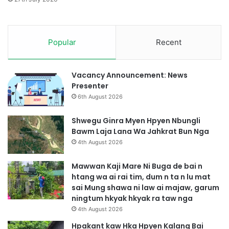
a
n
j
D
a
a
w
Popular
Recent
p
H
Y
p
a
r
w
Vacancy Announcement: News
a
n
Presenter
w
g
6th August 2026
n
H
g
p
Shwegu Ginra Myen Hpyen Nbungli
Y
e
Bawm Laja Lana Wa Jahkrat Bun Nga
e
K
4th August 2026
n
I
A
Mawwan Kaji Mare Ni Buga de bai n
Z
htang wa ai rai tim, dum n ta n lu mat
i
sai Mung shawa ni law ai majaw, garum
n
ningtum hkyak hkyak ra taw nga
g
4th August 2026
M
a
Hpakant kaw Hka Hpyen Kalang Bai