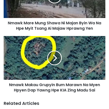
M
a
r
e
Nmawk Mare Mung Shawa Ni Majan Byin Wa Na
M
Hpe Myit Tsang Ai Majaw Hprawng Yen
u
n
g
N
S
m
h
a
a
w
w
k
a
M
N
a
i
k
M
a
a
Nmawk Makau Grupyin Bum Marawn Na Myen
u
j
Hpyen Dap Yawng Hpe KIA Zing Madu Sai
G
a
r
n
u
Related Articles
B
p