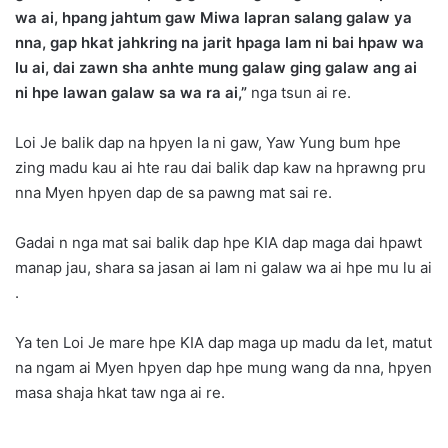
wa ai, hpang jahtum gaw Miwa lapran salang galaw ya
nna, gap hkat jahkring na jarit hpaga lam ni bai hpaw wa
lu ai, dai zawn sha anhte mung galaw ging galaw ang ai
ni hpe lawan galaw sa wa ra ai,”
nga tsun ai re.
Loi Je balik dap na hpyen la ni gaw, Yaw Yung bum hpe
zing madu kau ai hte rau dai balik dap kaw na hprawng pru
nna Myen hpyen dap de sa pawng mat sai re.
Gadai n nga mat sai balik dap hpe KIA dap maga dai hpawt
manap jau, shara sa jasan ai lam ni galaw wa ai hpe mu lu ai
.
Ya ten Loi Je mare hpe KIA dap maga up madu da let, matut
na ngam ai Myen hpyen dap hpe mung wang da nna, hpyen
masa shaja hkat taw nga ai re.