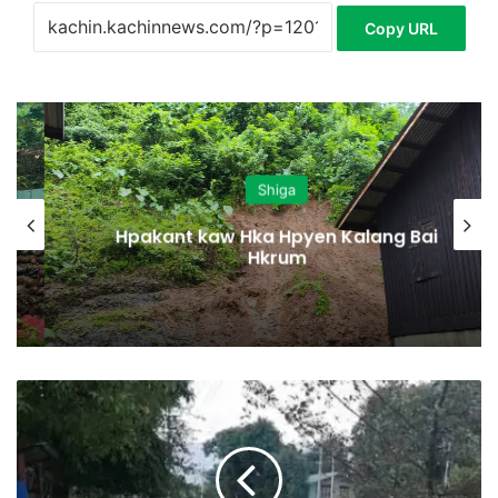
Copy URL
Shiga
Hpakant kaw Hka Hpyen Kalang Bai
Hkrum
N
m
a
w
k