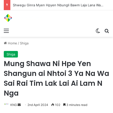
Shwegu Ginra Myen Hpyen Nbungli Bawm Laja Lana Wa Jahkrat Bun Nga
Menu
Switch
S
Home
/
Shiga
Shiga
Mung Shawa Ni Hpe Yen
Shangun ai Nhtoi 3 Ya Na Wa
Sai Rai Tim Lak Lai Ai Lam N
Nga
KNG
S
2nd April 2024
102
3 minutes read
e