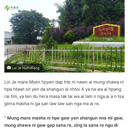
n
d
a
n
e
m
a
i
l
Loi Je Numshang
Loi Je mare Myen hpyen dap hte ni nawn ai mung shawa ni
hpe htawt sit yen da shangun ai nhtoi 4 ya na wa ai hpang
rai tim, ya ten du hkra masa lak lai wa ai lam n nga ai a n tsa
ginra masha ni ga san law law san nga ma ai re.
“ Mung mare masha ni hpe gaw yen shangun nna mi gaw,
mung shawa ni gaw gap sana re, zing la sana re ngu di