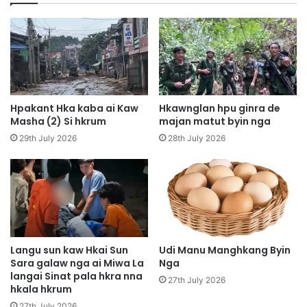
y
y
i
i
n
n
W
B
a
u
N
m
a
M
H
a
Hpakant Hka kaba ai Kaw
Hkawnglan hpu ginra de
p
r
Masha (2) Si hkrum
majan matut byin nga
e
a
29th July 2026
28th July 2026
M
w
y
n
i
N
t
a
T
M
s
y
a
e
n
n
Langu sun kaw Hkai Sun
Udi Manu Manghkang Byin
g
Sara galaw nga ai Miwa La
Nga
H
langai Sinat pala hkra nna
A
p
27th July 2026
hkala hkrum
i
y
M
e
27th July 2026